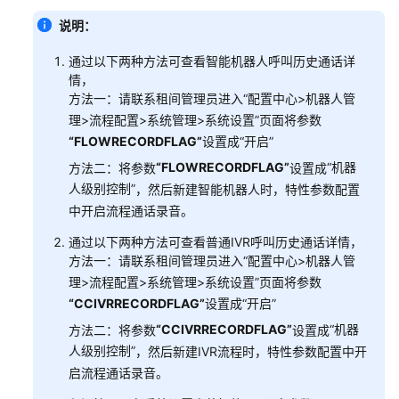
识
说明：
您
的
通过以下两种方法可查看智能机器人呼叫历史通话详
租
情，
间
方法一：请联系租间管理员进入
“
配置中心>机器人管
理>流程配置>系统管理>系统设置
”
页面将参数
配
“FLOWRECORDFLAG”
设置成
“开启”
置
“FLOWRECORDFLAG”
“机器
方法二：将参数
设置成
员
人级别控制”
，然后新建智能机器人时，特性参数配置
工
中开启流程通话录音。
中
心
通过以下两种方法可查看普通IVR呼叫历史通话详情，
方法一：请联系租间管理员进入
“
配置中心>机器人管
启
理>流程配置>系统管理>系统设置
”
页面将参数
用
“CCIVRRECORDFLAG”
设置成
“开启”
人
“CCIVRRECORDFLAG”
“机器
方法二：将参数
设置成
工
人级别控制”
，然后新建IVR流程时，特性参数配置中开
服
启流程通话录音。
务