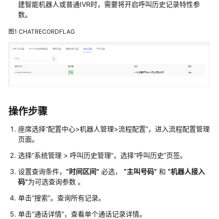
指
建智能机器人或普通IVR时，需要将开启呼叫历史记录特性参
南
数。
图1
CHATRECORDFLAG
云
控
制
台
操
作
指
南
操作步骤
座席选择
“
配置中心>机器人管理>流程配置
”
，进入流程配置管理
租
页面。
户
管
选择
“
系统管理
>
呼叫历史管理
”
，选择
“呼叫历史”
页签。
理
设置查询条件，
“时间区间”
必选，
“主叫号码”
和
“机器人接入
员
码”
为可选查询参数 。
指
南
单击
“搜索”
。查询所有记录。
单击
“通话详情”
，查看单个通话记录详情。
认