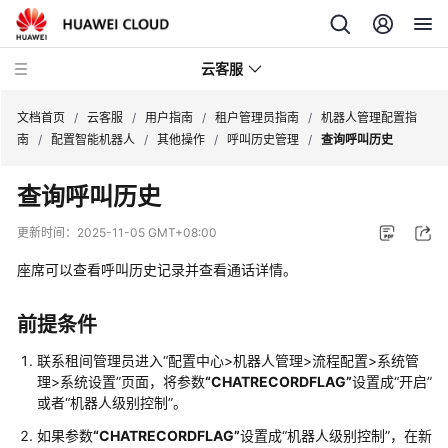
云客服
文档首页
/
云客服
/
用户指南
/
租户管理员指南
/
机器人管理配置指
南
/
配置智能机器人
/
其他操作
/
呼叫历史管理
/
查询呼叫历史
产
查询呼叫历史
品
介
更新时间：
2025-11-05 GMT+08:00
绍
座席可以查看呼叫历史记录并查看通话详情。
快
速
前提条件
入
门
联系租间管理员进入
“
配置中心>机器人管理>流程配置>系统管
理>系统设置
”
页面，将参数
“CHATRECORDFLAG”
设置成
“开启”
或者
“机器人级别控制”
。
用
户
如果参数
“CHATRECORDFLAG”
设置成
“机器人级别控制”
，在新