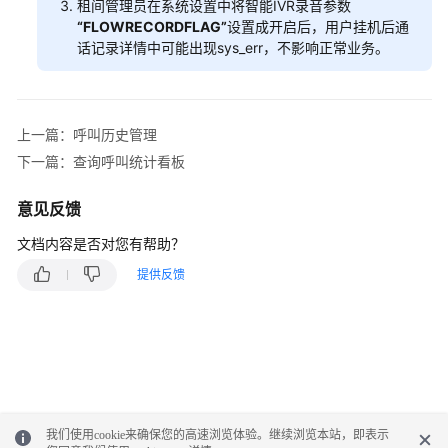
租间管理员在系统设置中将智能IVR录音参数
配
“FLOWRECORDFLAG”
设置成开启后，用户挂机后通
置
话记录详情中可能出现sys_err，不影响正常业务。
移
动
客
服
上一篇：呼叫历史管理
下一篇：查询呼叫统计看板
配
置
意见反馈
多
媒
文档内容是否对您有帮助？
体
提供反馈
渠
道
机
器
人
管
我们使用cookie来确保您的高速浏览体验。继续浏览本站，即表示
理