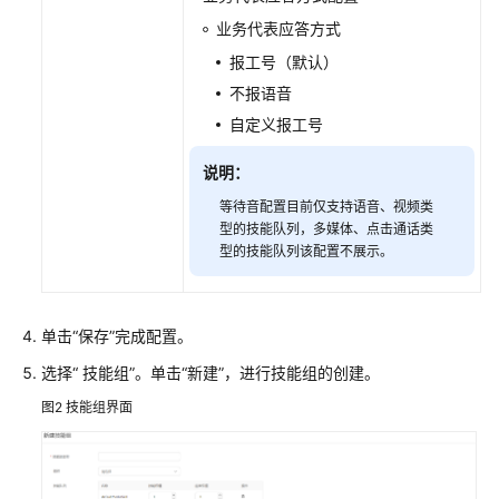
据
业务代表应答方式
迁
报工号（默认）
移
不报语音
客
自定义报工号
服
座
说明：
席
等待音配置目前仅支持语音、视频类
指
型的技能队列，多媒体、点击通话类
南
型的技能队列该配置不展示。
质
检
单击
“保存”
完成配置。
员
指
选择
“
技能组
”
。单击
“新建”
，进行技能组的创建。
南
图2
技能组界面
价
格
说