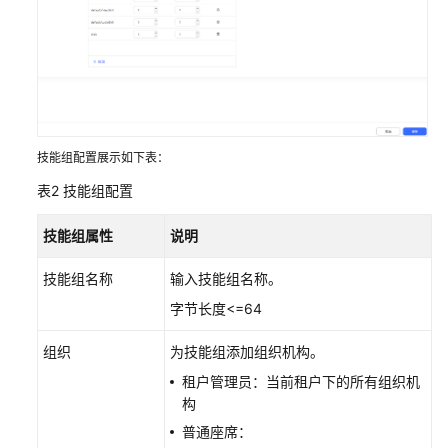
明
开
发
指
南
技能组配置展示如下表：
API
表2
技能组配置
参
考
技能组属性
说明
常
技能组名称
输入技能组名称。
见
问
字节长度<=64
题
组织
为技能组添加组织机构。
租户管理员：当前租户下的所有组织机
通
构
用
普通座席：
参