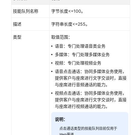
音
技能队列名称
字节长度<=100。
视
频
描述
字符串长度<=255。
服
务
类型
取值范围：
语音：专门处理语音类业务
维
护
多媒体：专门处理多媒体业务
租
视频：专门处理视频业务
间
语音点击通话：协同多媒体业务使用，
技
提供客户与座席进行文字交谈时，直接
能
与座席进行音频通话的能力。
队
列
视频点击通话：协同多媒体业务使用，
提供客户与座席进行文字交谈时，直接
与座席进行视频通话的能力。
配
置
说明：
排
队
点击通话类型的技能队列目前仅用于
等
Web渠道。