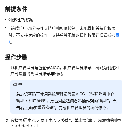
指
南
前提条件
创建租户成功。
云
控
当前菜单下部分操作支持单独权限控制，未配置相关操作权限
制
时，不支持对应的操作。支持单独配置的操作权限详情请参考
表
台
1
。
操
作
操作步骤
指
南
以租户管理员角色登录
AICC
，租户管理员账号、密码为创建租
户时设置的管理员账号与密码。
租
户
管
AICC
“
呼叫中心
若忘记密码可使用系统管理员登录
，选择
理
管理 > 租户管理
”
“管理”
，点击对应租间名称操作列的
，点
员
“重置密码”
指
击右上角的
，完成租户管理员的密码修改。
南
选择
“
配置中心
>
员工中心
>
技能
”
，单击
“新建”
，为虚拟呼叫中
心添加技能队列。
认