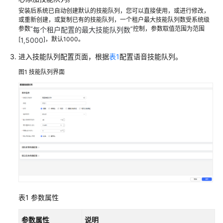
识
安装后系统已自动创建默认的技能队列，您可以直接使用，或进行修改，
或重新创建，或复制已有的技能队列，一个租户最大技能队列数受系统级
您
参数“
”控制，参数取值范围为范围
每个租户配置的最大技能队列数
的
[
]，默认1000。
1,5000
租
间
进入技能队列配置页面，根据
表1
配置语音技能队列。
图1
技能队列界面
配
置
员
工
中
心
启
用
人
工
表1
参数属性
服
务
参数属性
说明