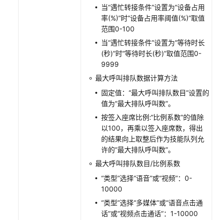
当“遇忙转接条件”设置为“设备占用
智
率(%)”时“设备占用率阈值(%)”取值
能
范围0-100
外
当“遇忙转接条件”设置为“等待时长
呼
(秒)”时“等待时长(秒)”取值范围0-
9999
管
理
最大呼叫排队数据计算方法
问
固定值：“最大呼叫排队数目”设置的
卷
值为“最大排队呼叫数”。
按签入座席比例:“比例系数”的值除
管
以100，再乘以签入座席数，得出
理
的结果向上取整后作为技能队列允
智
许的“最大排队呼叫数”。
能
最大呼叫排队数目/比例系数
实
训
“类型”选择“语音”或“视频”：0-
10000
配
“类型”选择“多媒体”或“语音点击通
置
话”或“视频点击通话”：1-10000
知