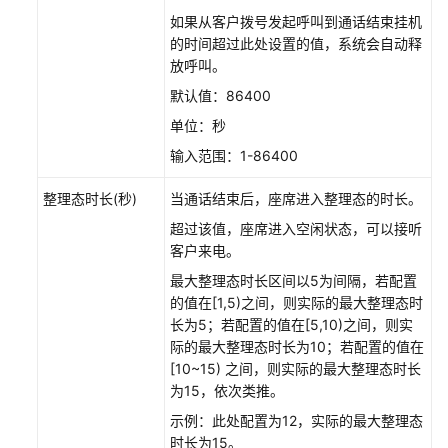
应
如果从客户拨号发起呼叫到通话结束挂机
答
的时间超过此处设置的值，系统会自动释
方
放呼叫。
式
默认值：86400
座
单位：秒
席
输入范围：1-86400
工
作
整理态时长(秒)
当通话结束后，座席进入整理态的时长。
台
超过该值，座席进入空闲状态，可以接听
客户来电。
其
他
最大整理态时长区间以5为间隔，若配置
配
的值在[1,5)之间，则实际的最大整理态时
置
长为5；若配置的值在[5,10)之间，则实
际的最大整理态时长为10；若配置的值在
配
[10~15) 之间，则实际的最大整理态时长
置
为15，依次类推。
移
示例：此处配置为12，实际的最大整理态
动
时长为15。