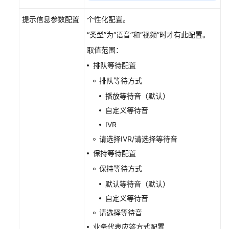
航
提示信息参数配置
个性化配置。
浏
览
“类型”为“语音”和“视频”时才有此配置。
取值范围：
社
排队等待配置
交
媒
排队等待方式
体
播放等待音（默认）
运
自定义等待音
营
IVR
配
请选择IVR/请选择等待音
置
保持等待配置
绩
效
保持等待方式
管
默认等待音（默认）
理
自定义等待音
请选择等待音
IPCC
数
业务代表应答方式配置