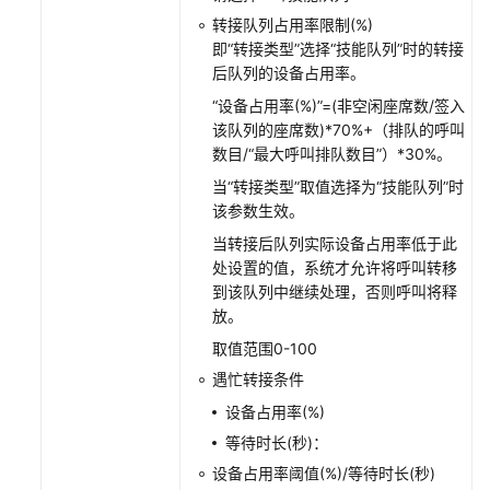
质
转接队列占用率限制(%)
检
即“转接类型”选择“技能队列”时的转接
管
后队列的设备占用率。
理
“设备占用率(%)”=(非空闲座席数/签入
管
该队列的座席数)*70%+（排队的呼叫
理
数目/“最大呼叫排队数目”）*30%。
通
当“转接类型”取值选择为“技能队列”时
知
该参数生效。
中
当转接后队列实际设备占用率低于此
心
处设置的值，系统才允许将呼叫转移
到该队列中继续处理，否则呼叫将释
管
放。
理
客
取值范围0-100
户
遇忙转接条件
中
设备占用率(%)
心
等待时长(秒)：
配
设备占用率阈值(%)/等待时长(秒)
置