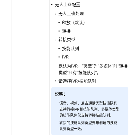
无人上班配置
识
库
无人上班处理
释放（默认）
配
转接
置
转接类型
公
共
技能队列
资
IVR
源
默认为IVR，“类型”为“多媒体”时“转接
类型”只有“技能队列”。
业
务
请选择IVR/技能队列
故
障
说明：
放
语音、视频、点击通话类型技能队列
通
支持转接IVR和技能队列，多媒体类型
管
的技能队列仅支持转接技能队列。
理
转接的技能队列类型要与创建的技能
队列类型一致。
护