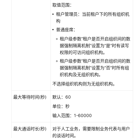
工
取值范围：
号
租户管理员：当前租户下的所有组织机
关
构
联
普通座席：
业
务
租户级参数“租户是否开启组织间的数
帐
据强制隔离机制”设置为“是”时有读写
号
权限的可访问组织机构。
和
租户级参数“租户是否开启组织间的数
技
据强制隔离机制”设置为“否”时所有组
能
织机构及无组织机构。
队
不选择组织机构则为无组织机构。
列
最大等待时间(秒)
默认：60
配
单位：秒
置
业
输入范围：1-60000
务
代
最大通话时长(秒)
对于人工业务，需要限制业务代表与用户
表
的谈话时间。