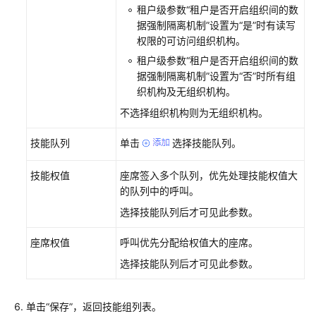
考
租户级参数“租户是否开启组织间的数
据强制隔离机制”设置为“是”时有读写
责
权限的可访问组织机构。
任
租户级参数“租户是否开启组织间的数
共
据强制隔离机制”设置为“否”时所有组
担
织机构及无组织机构。
不选择组织机构则为无组织机构。
云
服
技能队列
单击
选择技能队列。
务
等
技能权值
座席签入多个队列，优先处理技能权值大
级
的队列中的呼叫。
协
议
选择技能队列后才可见此参数。
（SLA）
座席权值
呼叫优先分配给权值大的座席。
白
选择技能队列后才可见此参数。
皮
书
资
单击
“保存”
，返回技能组列表。