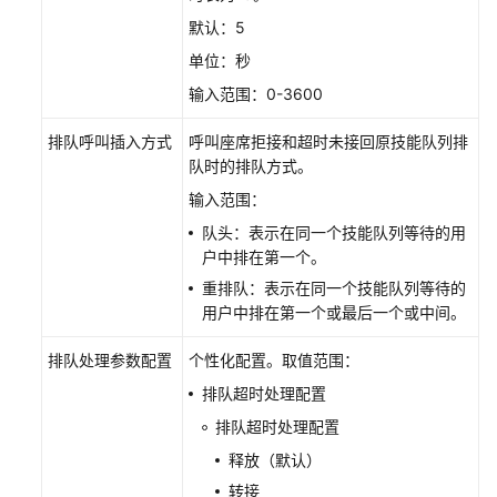
客
默认：5
服
单位：秒
配
输入范围：0-3600
置
多
排队呼叫插入方式
呼叫座席拒接和超时未接回原技能队列排
媒
队时的排队方式。
体
输入范围：
渠
道
队头：表示在同一个技能队列等待的用
户中排在第一个。
机
重排队：表示在同一个技能队列等待的
器
用户中排在第一个或最后一个或中间。
人
管
排队处理参数配置
个性化配置。取值范围：
理
排队超时处理配置
配
置
排队超时处理配置
指
释放（默认）
南
转接