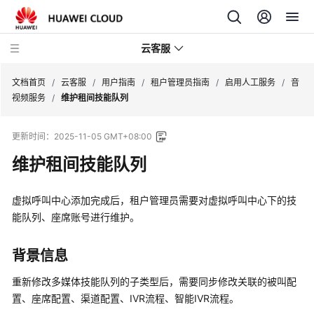
云客服
文档首页
/
云客服
/
用户指南
/
租户管理员指南
/
启用人工服务
/
音
视频服务
/
维护租间技能队列
产
更新时间：
2025-11-05 GMT+08:00
品
介
维护租间技能队列
绍
虚拟呼叫中心添加完成后，租户管理员需要对虚拟呼叫中心下的技
快
能队列、座席账号进行维护。
速
入
门
背景信息
重新修改多媒体技能队列的子类型后，需要同步修改关联的被叫配
用
置、座席配置、渠道配置、IVR流程、智能IVR流程。
户