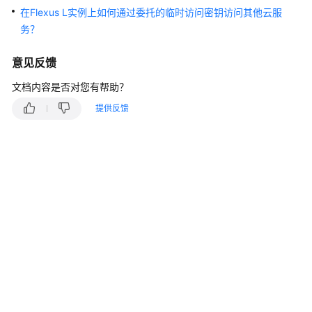
快
在Flexus L实例上如何通过委托的临时访问密钥访问其他云服
速
务？
入
门
意见反馈
用
文档内容是否对您有帮助？
户
提供反馈
指
南
最
佳
实
践
API
参
考
常