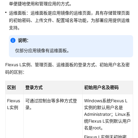
快
单便捷地使用和管理应用的方式。
速
运维面板：运维面板是应用镜像的运维页面，具有存储管理页面
入
的初始密码、上传文件、配置域名等功能，为部署应用提供运维
门
支持。
用
说明：
户
仅部分应用镜像有运维面板。
指
南
Flexus L实例、管理页面、运维面板的登录方式、初始用户名及密
最
码的区别：
佳
实
区别
登录方式
初始用户名及密码
践
Flexus
可通过控制台等多种方式登
Windows系统Flexus L
API
L实例
录。
实例的默认用户名是
参
Administrator；Linux系
考
统Flexus L实例默认用户
名是root。
常
Flexus L实例无初始密