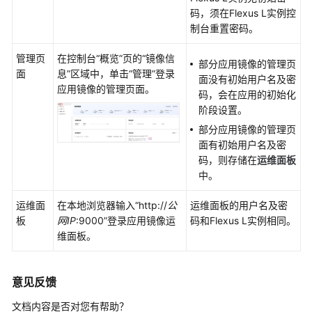
见
码，须在Flexus L实例控
问
制台重置密码。
题
管理页
在控制台
“概览”
页的
“镜像信
部分应用镜像的管理页
产
面
息”
区域中，单击
“管理”
登录
面没有初始用户名及密
品
应用镜像的管理页面。
码，会在应用的初始化
咨
阶段设置。
询
部分应用镜像的管理页
面有初始用户名及密
计
码，则存储在
运维面板
费
中。
相
关
运维面
在本地浏览器输入“http://
公
运维面板的用户名及密
板
网IP
:9000”登录应用镜像运
码和Flexus L实例相同。
创
维面板。
建/
退
订
意见反馈
变
文档内容是否对您有帮助？