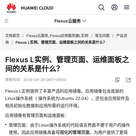
Flexus云服务
文档首页
/
Flexus云服务_Flexus应用服务器L实例
/
常见问题
/
产品咨
询
/
Flexus L实例、管理页面、运维面板之间的关系是什么？
Flexus L实例、管理页面、运维面板之
间的关系是什么？
最
新
更新时间：
2026-06-29 GMT+08:00
动
态
Flexus L实例提供了丰富严选的应用镜像。应用镜像包含底层的
Linux操作系统（ 操作系统为Ubuntu 22.04），还包含应用软件及
产
相关初始化数据和应用所需的运行环境。
品
应用镜像有管理页面和运维面板：
介
绍
管理页面：由于Linux操作系统的代码语言界面不便于用户的操作
使用，因此应用镜像具备
可视化的
管理页面
，为用户提供了更简