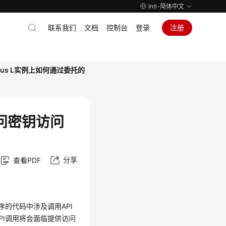
Intl-简体中文
联系我们
文档
控制台
登录
注册
exus L实例上如何通过委托的
访问密钥访问
分享
查看PDF
的代码中涉及调用API
PI调用将会面临提供访问