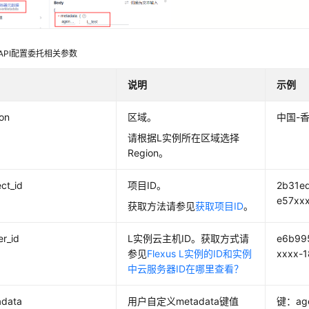
API配置委托相关参数
说明
示例
on
区域。
中国-
请根据L实例所在区域选择
Region。
ect_id
项目ID。
2b31e
e57xx
获取方法请参见
获取项目ID
。
er_id
L实例云主机ID。获取方式请
e6b99
参见
Flexus L实例的ID和实例
xxxx-
中云服务器ID在哪里查看？
adata
用户自定义metadata键值
键：age