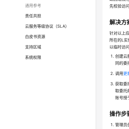
通用参考
先校验访
责任共担
解决方
云服务等级协议（SLA）
针对以上应
白皮书资源
所在的L
支持区域
以临时访
创建云
系统权限
同的委
调用
更
获取委
取委托
账号授
操作步
管理员