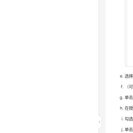
选择
（可
单击
在授
勾选
单击