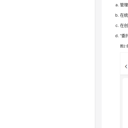
管
在统
在创
“委
图2