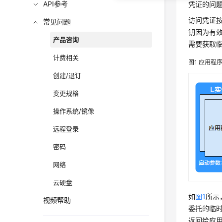
API参考
凭证的问
访问凭证
常见问题
钥因为有
产品咨询
需要获取临
计费相关
图1
应用程
创建/退订
变更规格
操作系统/镜像
远程登录
密码
网络
云硬盘
如
图1
所示
视频帮助
委托的临时
返回给应