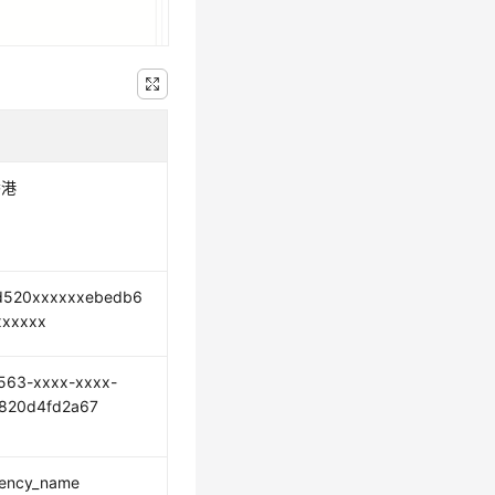
香港
d520xxxxxxebedb6
xxxxxx
563-xxxx-xxxx-
1820d4fd2a67
ncy_name