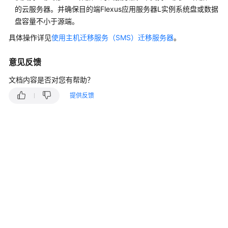
快
的云服务器。并确保目的端Flexus应用服务器L实例系统盘或数据
速
盘容量不小于源端。
入
具体操作详见
使用主机迁移服务（SMS）迁移服务器
。
门
意见反馈
用
户
文档内容是否对您有帮助？
指
南
提供反馈
最
佳
实
践
API
参
考
常