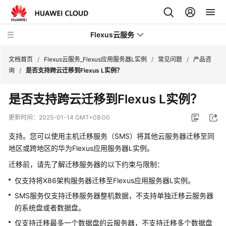
Flexus云服务
文档首页
/
Flexus云服务_Flexus应用服务器L实例
/
常见问题
/
产品咨
询
/
是否支持跨云迁移到Flexus L实例？
是否支持跨云迁移到Flexus L实例？
最
更新时间：
2025-01-14 GMT+08:00
新
支持。您可以使用主机迁移服务（SMS）将其他云服务器迁移至同
动
地区或跨地区的华为Flexus应用服务器L实例。
态
迁移前，请先了解迁移服务器的以下约束与限制：
产
仅支持将X86架构服务器迁移至
Flexus应用服务器L实例
。
品
SMS服务仅支持迁移服务器整机数据，不支持单独迁移云服务器
介
绍
的系统盘或者数据盘。
仅支持迁移最多一个数据盘的云服务器，不支持迁移多个数据盘