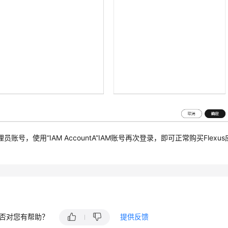
理员账号，使用
“IAM AccountA”
IAM账号再次登录，即可正常购买
Flex
否对您有帮助？
提供反馈