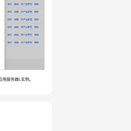
us应用服务器L实例
。