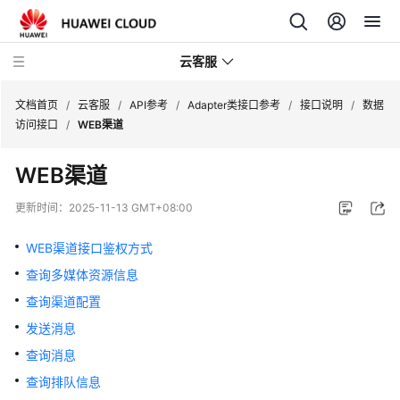
云客服
文档首页
/
云客服
/
API参考
/
Adapter类接口参考
/
接口说明
/
数据
访问接口
/
WEB渠道
产
WEB渠道
品
介
更新时间：
2025-11-13 GMT+08:00
绍
WEB渠道接口鉴权方式
快
查询多媒体资源信息
速
入
查询渠道配置
门
发送消息
查询消息
用
户
查询排队信息