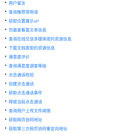
指
用户留言
南
查询推荐常用语
价
获取位置展示url
格
页面查看富文本信息
说
查询在线交谈多媒体库的资源信息
明
下载文档类型的资源信息
开
满意度评价
发
查询满意度调查等级
指
南
点击通话校验
创建点击通话
API
获取点击通话事件
参
考
释放当前点击通话
查询用户上传文件阈值
接
获取网页协同地址
口
鉴
获取第三方网页协同重定向地址