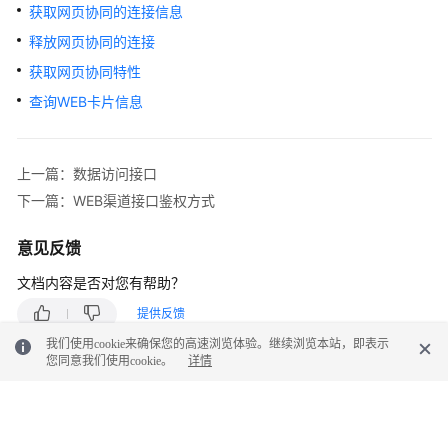
权
获取网页协同的连接信息
方
释放网页协同的连接
式
获取网页协同特性
系
查询WEB卡片信息
统
配
置
上一篇：数据访问接口
类
下一篇：WEB渠道接口鉴权方式
接
口
参
意见反馈
考
文档内容是否对您有帮助？
（API
Fabric）
提供反馈
我们使用cookie来确保您的高速浏览体验。继续浏览本站，即表示
座
您同意我们使用cookie。
详情
席
操
作
类