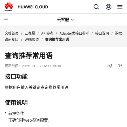
云客服
文档首页
/
云客服
/
API参考
/
Adapter类接口参考
/
接口说明
/
数据
访问接口
/
WEB渠道
/
查询推荐常用语
产
查询推荐常用语
品
介
更新时间：
2025-11-13 GMT+08:00
绍
接口功能
快
根据用户输入关键词查询推荐常用语
速
入
门
使用说明
前提条件
用
正确创建web渠道配置。
户