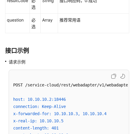
resultCode
必
String
接口响应码，0:成功
选
话
单
question
必
Array
推荐常用语
类
选
接
口
参
接口示例
考
请求示例
智
能
化
模
POST /service-cloud/rest/webadapter/v1/webadapterfa
块
接
host: 10.10.10.2:18446
口
connection: Keep-Alive
参
x-forwarded-for: 10.10.10.3, 10.10.10.4
考
x-real-ip: 10.10.10.5
content-length: 401
知