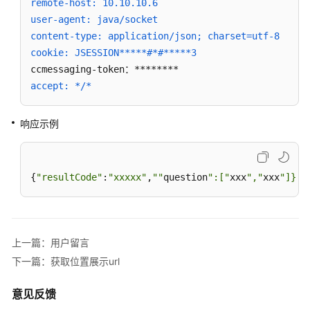
remote-host: 10.10.10.6
识
user-agent: java/socket
库
content-type: application/json; charset=utf-8
管
cookie: JSESSION*****#*#*****3
理
类
接
accept: */*
口
参
响应示例
考
Adapter
{
"resultCode"
:
"xxxxx"
,
""
question
":["
xxx
","
xxx
"]}
类
接
口
参
考
上一篇：用户留言
下一篇：获取位置展示url
前
言
意见反馈