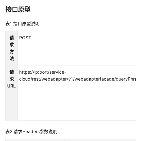
指
南
接口原型
价
表1
接口原型说明
格
说
请
POST
明
求
方
开
法
发
指
请
https://ip:port/service-
南
求
cloud/rest/webadapter/v1/webadapterfacade/queryPhra
URL
API
参
考
接
口
表2
请求Headers参数说明
鉴