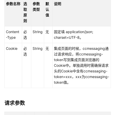
权
参数名称
选
参数
默
说明
方
取
类型
认
式
原
值
则
系
统
Content
必
String
无
固定填 application/json;
配
-Type
选
charset=UTF-8。
置
类
Cookie
必
String
无
集成页面的时候，ccmessaging通
接
选
过请求响应，将ccmessaging-
口
token写到集成页面浏览器的
参
Cookie中。单独调用时需确保请求
考
头的Cookie中含有ccmessaging-
（API
token=xxx，xxx为ccmessaging-
Fabric）
token值。
座
席
请求参数
操
作
类