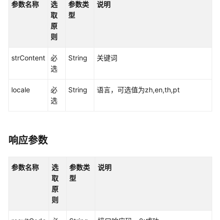
参数名称
选
参数类
说明
接
取
型
口
原
参
则
考
strContent
必
String
关键词
监
选
控
类
locale
必
String
语言，可选值为zh,en,th,pt
接
选
口
参
考
响应参数
外
呼
参数名称
选
参数类
说明
类
取
型
接
原
口
则
参
考