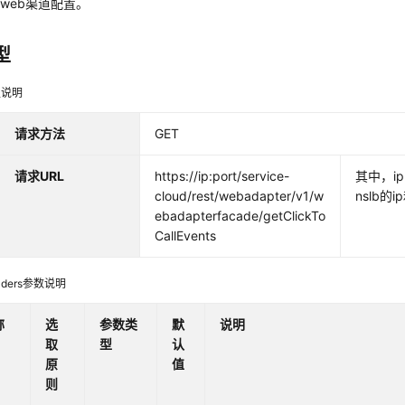
web渠道配置。
型
型说明
请求方法
GET
请求URL
https://ip:port/service-
其中，ip
cloud/rest/webadapter/v1/w
nslb的i
ebadapterfacade/getClickTo
CallEvents
ders参数说明
称
选
参数类
默
说明
取
型
认
原
值
则