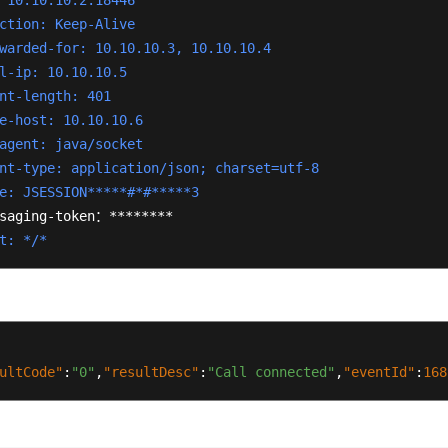
 10.10.10.2:18446
ction: Keep-Alive
warded-for: 10.10.10.3, 10.10.10.4
l-ip: 10.10.10.5
nt-length: 401
e-host: 10.10.10.6
agent: java/socket
nt-type: application/json; charset=utf-8
e: JSESSION*****#*#*****3
t: */*
例
ultCode"
:
"0"
,
"resultDesc"
:
"Call connected"
,
"eventId"
:
168