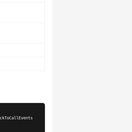
ckToCallEvents
