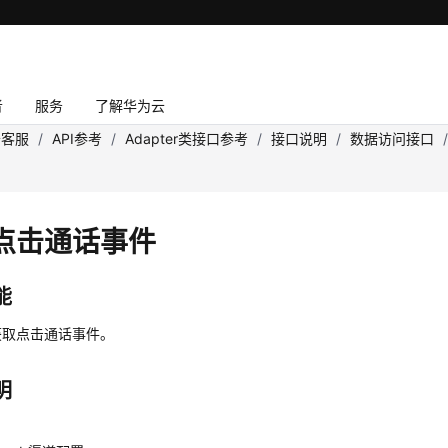
者
服务
了解华为云
云客服
/
API参考
/
Adapter类接口参考
/
接口说明
/
数据访问接口
点击通话事件
能
获取点击通话事件。
明
件