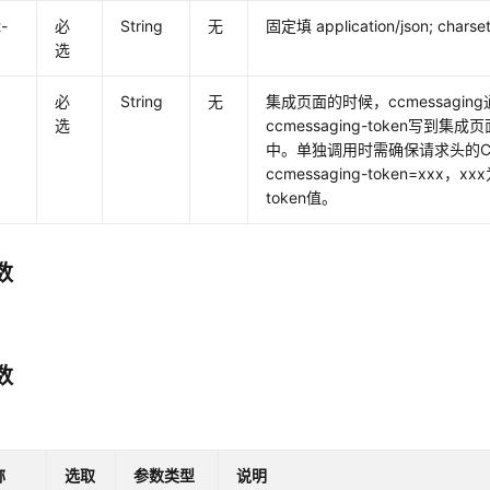
-
必
String
无
固定填 application/json; chars
选
必
String
无
集成页面的时候，ccmessagi
选
ccmessaging-token写到集成
中。单独调用时需确保请求头的Co
ccmessaging-token=xxx，xxx
token值。
数
数
称
选取
参数类型
说明