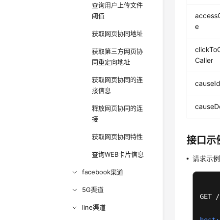
查询用户上传文件
access
阈值
e
获取网页协同地址
clickToC
获取第三方网页协
Caller
同重定向地址
获取网页协同的连
causeI
接信息
causeD
释放网页协同的连
接
获取网页协同特性
接口示
查询WEB卡片信息
请求示
facebook渠道
5G渠道
GET /
line渠道