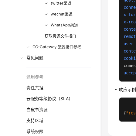
host:
twitter渠道
conne
wechat渠道
x-for
x-rea
WhatsApp渠道
conte
获取资源文件接口
remot
user-
CC-Gateway 配置接口参考
conte
常见问题
cooki
accep
通用参考
责任共担
响应示
云服务等级协议（SLA）
白皮书资源
{
"res
支持区域
系统权限