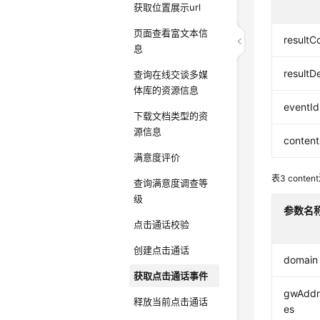
获取位置展示url
页面查看富文本信
resultC
息
resultD
查询在线交谈多媒
体库的资源信息
eventId
下载文档类型的资
源信息
content
满意度评价
表3
cont
查询满意度调查等
级
参数名
点击通话校验
创建点击通话
domain
获取点击通话事件
gwAddr
释放当前点击通话
es