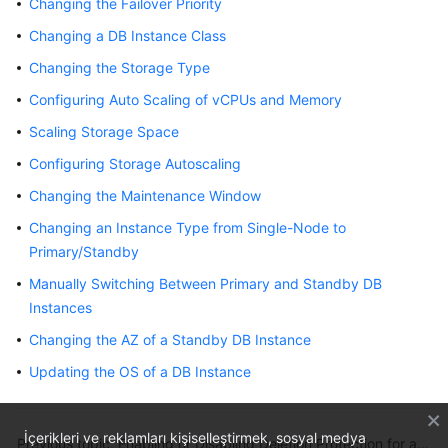
Changing the Failover Priority
Overview
Changing a DB Instance Class
Billing
Changing the Storage Type
Configuring Auto Scaling of vCPUs and Memory
Getting
Scaling Storage Space
Started
Configuring Storage Autoscaling
Kernels
Changing the Maintenance Window
User
Changing an Instance Type from Single-Node to
Guide
Primary/Standby
Manually Switching Between Primary and Standby DB
Best
Instances
Practices
Changing the AZ of a Standby DB Instance
Performance
Updating the OS of a DB Instance
White
Paper
İçerikleri ve reklamları kişiselleştirmek, sosyal medya
Previous topic: Enabling or Disabling Deletion Protection for an Instance