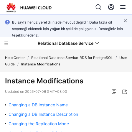
Bu sayfa henüz yerel dilinizde mevcut değildir. Daha fazla dil
seçeneği eklemek için yoğun bir şekilde çalışıyoruz. Desteğiniz için
teşekkür ederiz.
Relational Database Service
Help Center
/
Relational Database Service_RDS for PostgreSQL
/
User
Guide
/
Instance Modifications
Instance Modifications
What's
Updated on
2026-07-06 GMT+08:00
New
Changing a DB Instance Name
Product
Changing a DB Instance Description
Bulletin
Changing the Replication Mode
Service