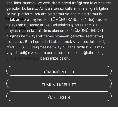
FAQs
özellikleri sunmak ve web sitemizdeki trafiği analiz etmek için
Next topic: Changing a DB Instance Name
çerezleri kullanırız. Ayrıca sitemizi kullanımınızla ilgili bilgileri
Troubleshooting
sosyal platform, reklam platformu ve analiz platformu iş
Feedback
ortaklarımızla paylaşırız. "TÜMÜNÜ KABUL ET" düğmesine
tıklayarak bu amaçları ve verilerinizin iş ortaklarımızla
Was this page helpful?
General
paylaşılmasını kabul etmiş olursunuz. "TÜMÜNÜ REDDET"
Reference
düğmesine tıklayarak temel olmayan çerezleri reddetmiş
Provide feedback
olursunuz. Belirli çerezleri kabul etmek veya reddetmek için
For any further questions, feel free to contact us through the chatbot.
"ÖZELLEŞTİR" düğmesine tıklayın. Daha fazla bilgi almak
Glossary
Chatbot
veya istediğiniz zaman çerez tercihlerinizi değiştirmek için
Bilgilendirme Metni
içeriğimize bakın.
Shared
Responsibilities
TÜMÜNÜ REDDET
Service
Level
TÜMÜNÜ KABUL ET
Agreement
ÖZELLEŞTİR
White
Papers