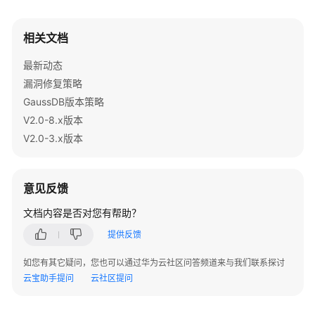
指
南
相关文档
开
最新动态
发
漏洞修复策略
指
南
GaussDB版本策略
V2.0-8.x版本
开
V2.0-3.x版本
发
指
南
意见反馈
（分
布
文档内容是否对您有帮助？
式
提供反馈
_V2.0-
10.x）
如您有其它疑问，您也可以通过华为云社区问答频道来与我们联系探讨
云宝助手提问
云社区提问
开
发