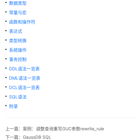
公
数据类型
告
常量与宏
函数和操作符
产
品
表达式
介
类型转换
绍
系统操作
计
事务控制
费
DDL语法一览表
说
DML语法一览表
明
DCL语法一览表
快
SQL语法
速
附录
入
门
上一篇：案例：调整查询重写GUC参数rewrite_rule
用
户
下一篇：GaussDB SQL