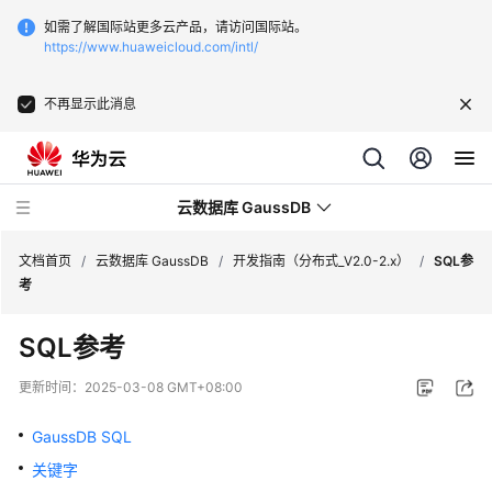
如需了解国际站更多云产品，请访问国际站。
https://www.huaweicloud.com/intl/
不再显示此消息
云数据库 GaussDB
文档首页
/
云数据库 GaussDB
/
开发指南（分布式_V2.0-2.x）
/
SQL参
考
最
SQL参考
新
动
更新时间：
2025-03-08 GMT+08:00
态
GaussDB SQL
服
关键字
务