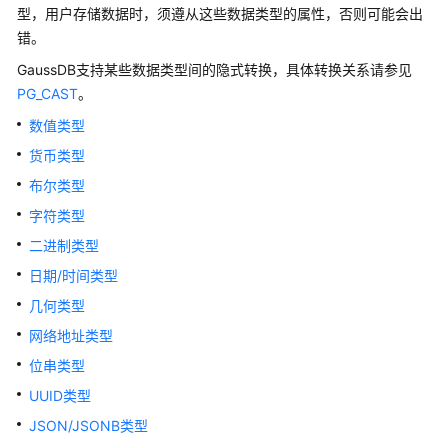
公
型，用户存储数据时，须遵从这些数据类型的属性，否则可能会出
告
错。
GaussDB
支持某些数据类型间的隐式转换，具体转换关系请参见
产
PG_CAST
。
品
介
数值类型
绍
货币类型
布尔类型
计
费
字符类型
说
二进制类型
明
日期/时间类型
快
几何类型
速
网络地址类型
入
位串类型
门
UUID类型
用
JSON/JSONB类型
户