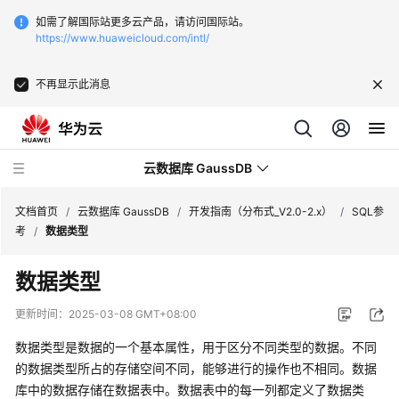
如需了解国际站更多云产品，请访问国际站。
https://www.huaweicloud.com/intl/
不再显示此消息
云数据库 GaussDB
文档首页
/
云数据库 GaussDB
/
开发指南（分布式_V2.0-2.x）
/
SQL参
考
/
数据类型
最
数据类型
新
动
更新时间：
2025-03-08 GMT+08:00
态
数据类型是数据的一个基本属性，用于区分不同类型的数据。不同
服
的数据类型所占的存储空间不同，能够进行的操作也不相同。数据
务
库中的数据存储在数据表中。数据表中的每一列都定义了数据类