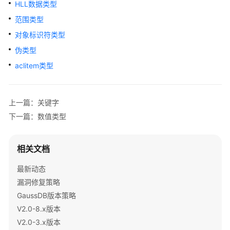
HLL数据类型
指
南
范围类型
对象标识符类型
开
伪类型
发
指
aclitem类型
南
开
上一篇：关键字
发
下一篇：数值类型
指
南
（分
相关文档
布
式
最新动态
_V2.0-
漏洞修复策略
10.x）
GaussDB版本策略
V2.0-8.x版本
开
V2.0-3.x版本
发