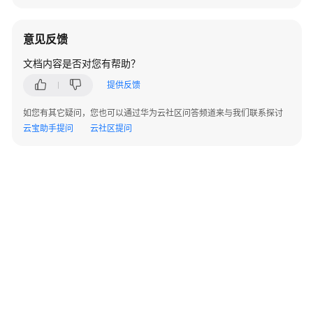
指
南
（集
意见反馈
中
文档内容是否对您有帮助？
式
_V2.0-
提供反馈
10.x）
如您有其它疑问，您也可以通过华为云社区问答频道来与我们联系探讨
云宝助手提问
云社区提问
开
发
指
南
（分
布
式
_V2.0-
8.x）
开
发