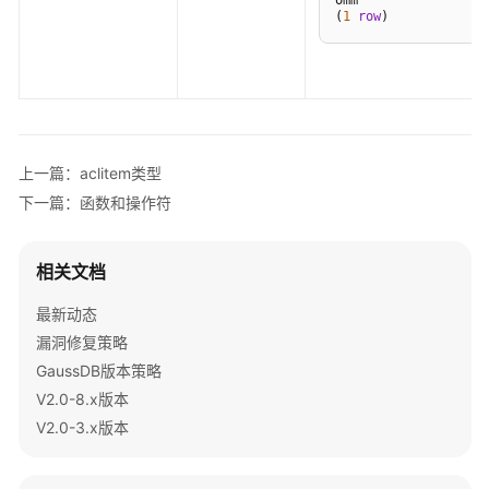
omm

(
1
row
南
（集
中
式
_V2.0-
3.x）
上一篇：aclitem类型
开
下一篇：函数和操作符
发
指
南
相关文档
（分
最新动态
布
式
漏洞修复策略
_V2.0-
GaussDB版本策略
2.x）
V2.0-8.x版本
V2.0-3.x版本
数
据
库