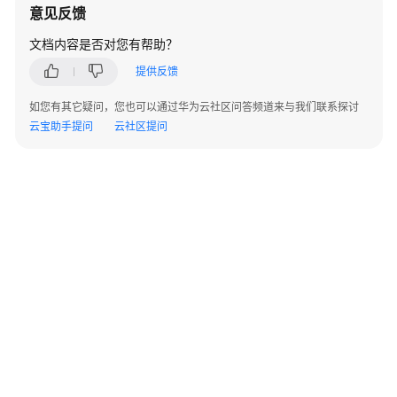
意见反馈
系
统
文档内容是否对您有帮助？
概
提供反馈
述
如您有其它疑问，您也可以通过华为云社区问答频道来与我们联系探讨
管
云宝助手提问
云社区提问
理
数
据
库
安
全
数
据
库
使
用
入
门
©2026 Huaweicloud.com 版权所有
黔ICP备20004760号-14
苏B2-20130048号