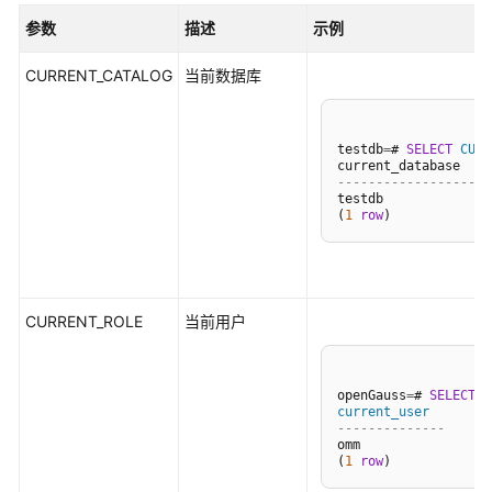
公
参数
描述
示例
告
CURRENT_CATALOG
当前数据库
产
品
介
testdb
=
# 
SELECT
CURR
绍
------------------
testdb

计
(
1
row
费
说
明
CURRENT_ROLE
当前用户
快
速
入
openGauss
=
# 
SELECT
C
门
current_user
--------------
omm

用
(
1
row
户