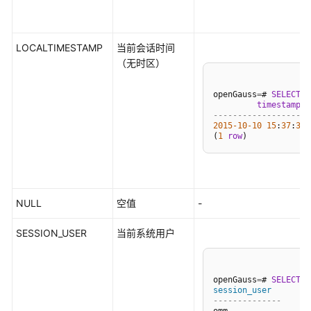
指
南
（集
LOCALTIMESTAMP
当前会话时间
中
（无时区）
式
_V2.0-
openGauss
=
# 
SELECT
L
10.x）
timestamp
--------------------
2015
-10
-10
15
:
37
:
30.
开
(
1
row
发
指
南
（分
NULL
空值
-
布
式
SESSION_USER
当前系统用户
_V2.0-
8.x）
openGauss
=
# 
SELECT
S
开
session_user
发
--------------