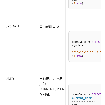
omm

指
(
1
row
南
（集
中
式
SYSDATE
当前系统日期
_V2.0-
8.x）
openGauss
=
# 
SELECT
 S
开
发
--------------------
指
2015
-10
-10
15
:
48
:
53
(
1
row
南
（分
布
式
USER
_V2.0-
当前用户，此用
3.x）
户为
CURRENT_USER
的别名。
开
openGauss
=
# 
SELECT
U
current_user
发
--------------
指