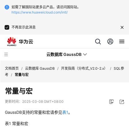
如需了解国际站更多云产品，请访问国际站。
https://www.huaweicloud.com/intl/
不再显示此消息
云数据库 GaussDB
文档首页
/
云数据库 GaussDB
/
开发指南（分布式_V2.0-2.x）
/
SQL参
考
/
常量与宏
最
常量与宏
新
动
更新时间：
2025-03-08 GMT+08:00
态
GaussDB
支持的常量和宏请参见
表1
。
服
表1
常量和宏
务