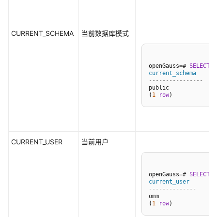
指
南
CURRENT_SCHEMA
当前数据库模式
开
发
指
openGauss
=
# 
SELECT
C
南
current_schema
----------------
public

开
(
1
row
发
指
南
（分
CURRENT_USER
当前用户
布
式
_V2.0-
openGauss
=
# 
SELECT
C
10.x）
current_user
--------------
omm

开
(
1
row
发