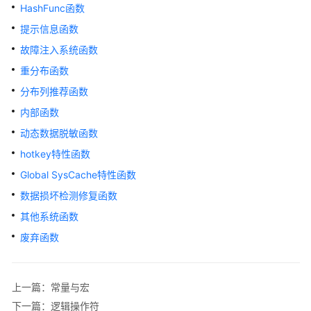
指
HashFunc函数
南
提示信息函数
（集
故障注入系统函数
中
式
重分布函数
_V2.0-
分布列推荐函数
10.x）
内部函数
开
动态数据脱敏函数
发
hotkey特性函数
指
Global SysCache特性函数
南
（分
数据损坏检测修复函数
布
其他系统函数
式
_V2.0-
废弃函数
8.x）
开
上一篇：常量与宏
发
下一篇：逻辑操作符