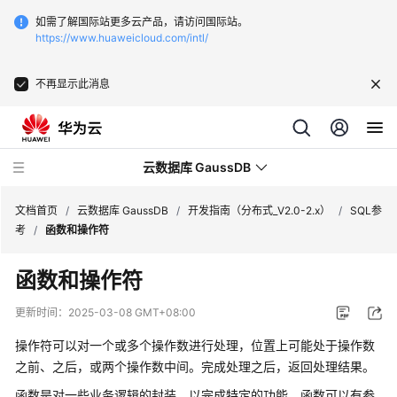
如需了解国际站更多云产品，请访问国际站。
https://www.huaweicloud.com/intl/
不再显示此消息
云数据库 GaussDB
文档首页
/
云数据库 GaussDB
/
开发指南（分布式_V2.0-2.x）
/
SQL参
考
/
函数和操作符
最
函数和操作符
新
动
更新时间：
2025-03-08 GMT+08:00
态
操作符可以对一个或多个操作数进行处理，位置上可能处于操作数
服
之前、之后，或两个操作数中间。完成处理之后，返回处理结果。
务
函数是对一些业务逻辑的封装，以完成特定的功能。函数可以有参