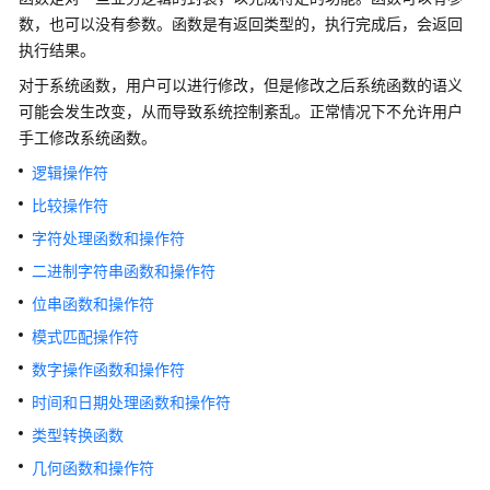
公
数，也可以没有参数。函数是有返回类型的，执行完成后，会返回
告
执行结果。
产
对于系统函数，用户可以进行修改，但是修改之后系统函数的语义
品
可能会发生改变，从而导致系统控制紊乱。正常情况下不允许用户
介
手工修改系统函数。
绍
逻辑操作符
比较操作符
计
费
字符处理函数和操作符
说
二进制字符串函数和操作符
明
位串函数和操作符
快
模式匹配操作符
速
数字操作函数和操作符
入
门
时间和日期处理函数和操作符
类型转换函数
用
几何函数和操作符
户