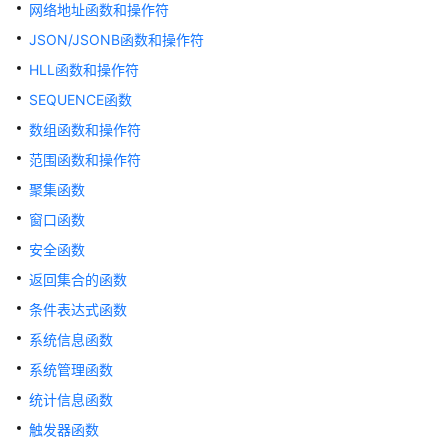
指
网络地址函数和操作符
南
JSON/JSONB函数和操作符
HLL函数和操作符
开
发
SEQUENCE函数
指
数组函数和操作符
南
范围函数和操作符
聚集函数
开
发
窗口函数
指
安全函数
南
（分
返回集合的函数
布
条件表达式函数
式
系统信息函数
_V2.0-
10.x）
系统管理函数
统计信息函数
开
触发器函数
发