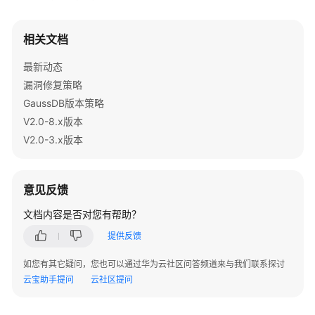
指
南
（集
相关文档
中
式
最新动态
_V2.0-
漏洞修复策略
8.x）
GaussDB版本策略
V2.0-8.x版本
开
V2.0-3.x版本
发
指
南
意见反馈
（分
布
文档内容是否对您有帮助？
式
_V2.0-
提供反馈
3.x）
如您有其它疑问，您也可以通过华为云社区问答频道来与我们联系探讨
云宝助手提问
云社区提问
开
发
指