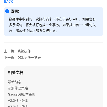
BACK
。
指
南
说明：
开
数据库中收到的一次执行请求（不在事务块中），如果含有
发
多条语句，将会被打包成一个事务，如果其中有一个语句失
指
败，那么整个请求都将会被回滚。
南
开
发
上一篇：系统操作
指
下一篇：DDL语法一览表
南
（分
布
相关文档
式
最新动态
_V2.0-
10.x）
漏洞修复策略
GaussDB版本策略
开
V2.0-8.x版本
发
V2.0-3.x版本