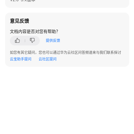
指
南
（集
意见反馈
中
式
文档内容是否对您有帮助？
_V2.0-
提供反馈
10.x）
如您有其它疑问，您也可以通过华为云社区问答频道来与我们联系探讨
开
云宝助手提问
云社区提问
发
指
南
（分
布
式
_V2.0-
8.x）
开
发