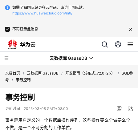
如需了解国际站更多云产品，请访问国际站。
https://www.huaweicloud.com/intl/
不再显示此消息
云数据库 GaussDB
文档首页
/
云数据库 GaussDB
/
开发指南（分布式_V2.0-2.x）
/
SQL参
考
/
事务控制
最
事务控制
新
动
更新时间：
2025-03-08 GMT+08:00
态
事务是用户定义的一个数据库操作序列，这些操作要么全做要么全
服
不做，是一个不可分割的工作单位。
务