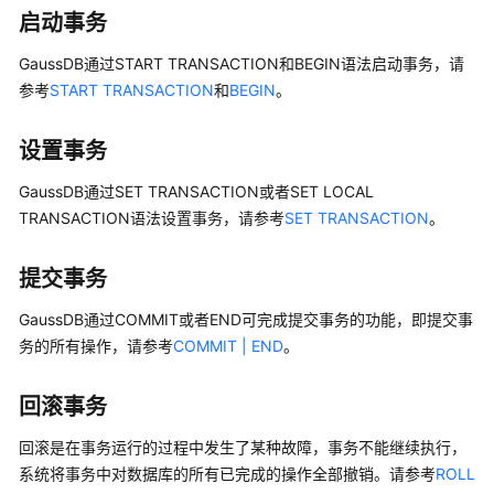
公
启动事务
告
GaussDB
通过START TRANSACTION和BEGIN语法启动事务，请
产
参考
START TRANSACTION
和
BEGIN
。
品
介
设置事务
绍
GaussDB
通过SET TRANSACTION或者SET LOCAL
计
TRANSACTION语法设置事务，请参考
SET TRANSACTION
。
费
说
提交事务
明
GaussDB
通过COMMIT或者END可完成提交事务的功能，即提交事
快
务的所有操作，请参考
COMMIT | END
。
速
入
回滚事务
门
回滚是在事务运行的过程中发生了某种故障，事务不能继续执行，
用
系统将事务中对数据库的所有已完成的操作全部撤销。请参考
ROLL
户