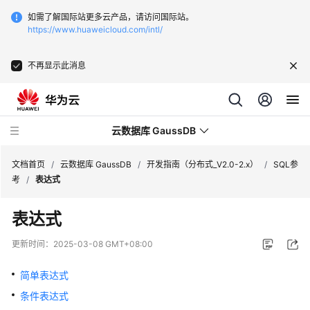
如需了解国际站更多云产品，请访问国际站。
https://www.huaweicloud.com/intl/
不再显示此消息
云数据库 GaussDB
文档首页
/
云数据库 GaussDB
/
开发指南（分布式_V2.0-2.x）
/
SQL参
考
/
表达式
最
表达式
新
动
更新时间：
2025-03-08 GMT+08:00
态
简单表达式
服
条件表达式
务