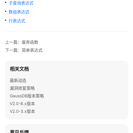
公
子查询表达式
告
数组表达式
行表达式
产
品
介
上一篇：废弃函数
绍
下一篇：简单表达式
计
费
相关文档
说
明
最新动态
漏洞修复策略
快
GaussDB版本策略
速
入
V2.0-8.x版本
门
V2.0-3.x版本
用
户
意见反馈