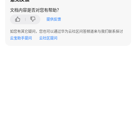
指
南
文档内容是否对您有帮助？
提供反馈
开
发
如您有其它疑问，您也可以通过华为云社区问答频道来与我们联系探讨
指
云宝助手提问
云社区提问
南
开
发
指
南
（分
布
式
_V2.0-
10.x）
开
©2026 Huaweicloud.com 版权所有
黔ICP备20004760号-14
苏B2-20130048号
发
A2.B1.B2-20070312