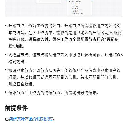
使
用
计
开始节点：作为工作流的入口，开始节点负责接收用户输入的文
费
说
本或语音。在该工作流中，接收的是用户输入的产品咨询/客服问
明
答等问题。
语音输入时，须在工作流全局配置节点开启“语音交
互”功能。
用
大模型节点：该节点将从用户输入中提取并解析问题，并用JSON
户
格式输出。
指
知识检索节点：该节点从预先上传的茶叶产品信息中检索用户的
南
问题，并以数组形式返回匹配到的信息。若未匹配到任何信息，
最
则返回空数组。
佳
结束节点：工作流的终结节点，负责输出最终结果。
实
践
前提条件
AgentArts
已
创建茶叶产品介绍知识库
。
最