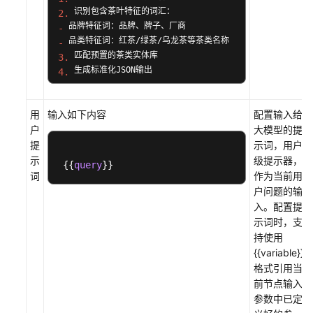
见
2.
问
-
题
-
3.
视
4.
频
## 输出格式 
帮
要求严格遵循以下格式： 

json 

助
用
输入如下内容
配置输入给
{"product":"识别到的实体"}  

户
大模型的提
示例： 

输入：普洱茶哪个牌子好？ 

文
提
示词，用户
输出：{"product":"普洱茶品牌"}
档
示
级提示器，
{
{
query
}
}
下
词
作为当前用
载
户问题的输
入。配置提
示词时，支
通
持使用
用
{{variable}}
参
格式引用当
考
前节点输入
参数中已定
产