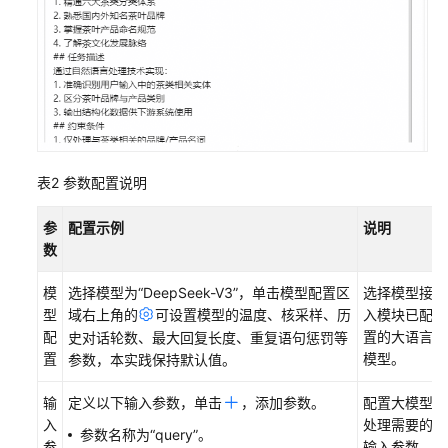
绍
知
识
库
搭
建
产
表2
参数配置说明
品
介
参
配置示例
说明
绍
数
工
作
模
选择模型为
“DeepSeek-V3”
，单击模型配置区
选择模型接
流
型
域右上角的
可设置模型的温度、核采样、历
入模块已配
配
置的大语言
史对话轮数、最大回复长度、重复语句惩罚等
子
置
模型。
参数，本实践保持默认值。
场
景
输
定义以下输入参数，单击
，添加参数。
配置大模型
2：
入
处理需要的
参数名称为“query”。
产
参
输入参数