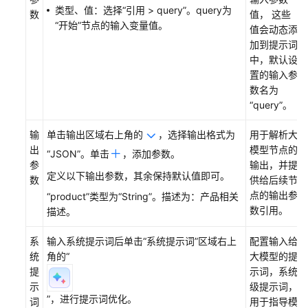
品
类型、值：选择“引用 > query”。query为
数
值， 这些
采
“开始”节点的输入变量值。
值会动态添
购
加到提示词
中，默认设
子
置的输入参
场
数名为
景
“query”
。
3：
客
输
单击输出区域右上角的
，选择输出格式为
用于解析大
服
出
模型节点的
“JSON”。单击
，添加参数。
支
参
输出，并提
持
定义以下输出参数，其余保持默认值即可。
数
供给后续节
点的输出参
“product”类型为
“String”
。描述为：产品相关
主
数引用。
描述。
智
能
系
输入系统提示词后单击“系统提示词”区域右上
配置输入给
体
统
角的
“
大模型的提
场
提
示词，系统
景：
示
级提示词，
搭
”
，进行提示词优化。
词
用于指导模