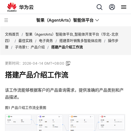
智果（AgentArts）智能体平台
文档首页
/
智果（AgentArts）智能体平台_智能体开发平台（华北-北京
四）
/
最佳实践
/
电子商务
/
搭建茶叶销售多智能体应用
/
操作步
骤
/
子场景1：产品介绍
/
搭建产品介绍工作流
最
新
更新时间：
2026-04-14 GMT+08:00
动
态
搭建产品介绍工作流
产
该工作流能够根据客户的产品查询需求，提供准确的产品类别和产
品
品描述。
介
绍
图1
产品介绍工作流全景图
开
始