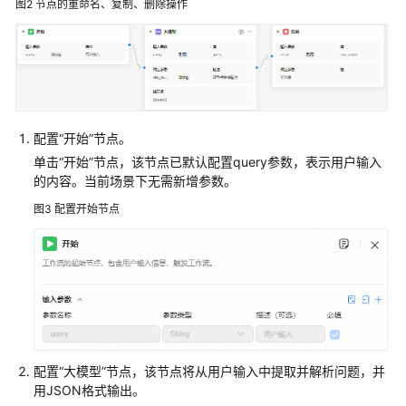
图2
节点的重命名、复制、删除操作
搭
建
茶
叶
销
配置“开始”节点。
售
多
单击“开始”节点，该节点已默认配置query参数，表示用户输入
的内容。当前场景下无需新增参数。
智
能
图3
配置开始节点
体
应
用
方
案
概
述
配置“大模型”节点，该节点将从用户输入中提取并解析问题，并
用JSON格式输出。
操