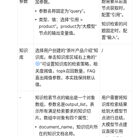
参数
题需要从前置
加参数。
节点获取时，
参数名称固定为“query”。
配置“引用”。
类型、值：选择“引用 >
知识检索的问
product”。product为“大模型”
题固定时，配
节点的输出变量值。
置“输入”。
知识
选择用户创建的“茶叶产品介绍”知
/
库
识库。单击知识库区域右上角的
“
”
可设置知识库的检索策略，相
关度阈值，topk召回数量，FAQ
直出阈值参数，本实践保持默认
值。
-
知识检索节点的输出是一个对象
用户需要将知
数组，参数名是output_list，表
识库检索结果
示所有满足检索要求的知识切
给到大模型节
片。数组中对象有四个属性：
点进行总结，
大模型节点建
document_name，知识切片所
议直接引用
在的知识文档名称。