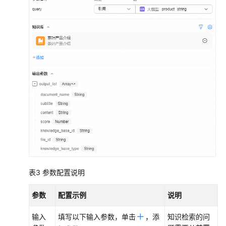
书
资
源
支
持
区
域
系
统
权
限
表3
参数配置说明
参数
配置示例
说明
输入
填写以下输入参数，单击
，添
知识检索的问