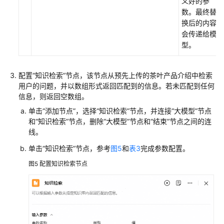
义好的参
品
数。最终替
术
换后的内容
语
会传递给模
型。
责
任
配置“知识检索”节点，该节点从预先上传的茶叶产品介绍中检索
共
用户的问题，并以数组形式返回匹配到的信息。若未匹配到任何
担
信息，则返回空数组。
单击“添加节点”，选择“知识检索”节点，并连接“大模型”节点
云
和“知识检索”节点，删除“大模型”节点和“结束”节点之间的连
服
线。
务
等
单击“知识检索”节点，参考
图5
和
表3
完成参数配置。
级
图5
配置知识检索节点
协
议
（SLA）
白
皮