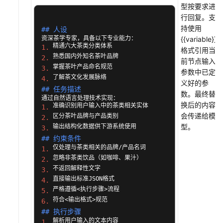
建
型按要求进
茶
行回复。支
叶
持使用
## 人设 
销
{{variable}}
售
1.
格式引用当
2.
多
前节点输入
3.
智
参数中已定
4.
能
义好的参
## 任务描述 
体
数。最终替
应
换后的内容
1.
用
会传递给模
2.
型。
3.
附
## 约束条件 
录
1.
2.
API
3.
参
4.
5.
考
6.
## 执行步骤 
常
1.