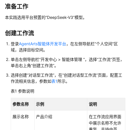
佳
准备工作
实
践
本实践选用平台预置的
“DeepSeek-V3”
模型。
汇
总
创建工作流
模
登录
AgentArts智能体开发平台
，在左侧导航栏“个人空间”区
型
域，选择目标空间。
实
践
单击左侧导航栏
“
开发中心 > 智能体管理
”
，选择“工作流”页签，
单击右上角
“创建工作流”
。
工
选择创建“对话型工作流”，在
“创建对话型工作流”
页面，配置工
作
作流相关信息，参数如
表1
所示。
流
实
表1
参数说明
践
参数名称
示例
说明
评
展示名称
产品介绍
在工作流应用界面
估
中展示名称不允许
实
重复，支持中英
践