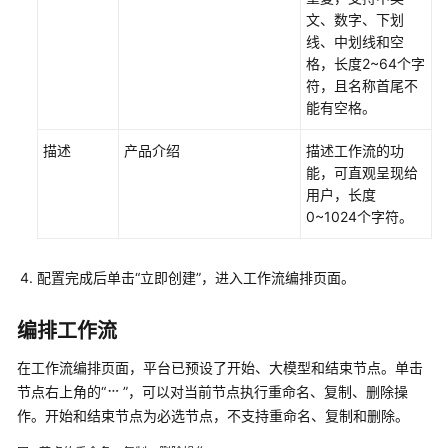
文、数字、下划
线、中划线和空
客
格，长度2~64个字
服
符，且名称首尾不
场
能有空格。
景
描述
产品介绍
描述工作流的功
教
能，可直观呈现给
育
用户，长度
场
0~1024个字符。
景
医
配置完成后单击
“立即创建”
，进入工作流编排页面。
疗
场
编排工作流
景
在工作流编排页面，平台已预设了开始、大模型和结束节点。单击
电
节点右上角的
“
”
，可以对当前节点执行重命名、复制、删除操
子
作。开始和结束节点为必选节点，不支持重命名、复制和删除。
商
务