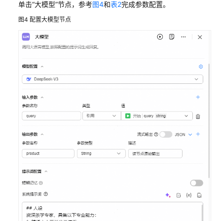
单击
“大模型”
节点，参考
图4
和
表2
完成参数配置。
作
图4
配置大模型节点
步
骤
子
场
景
1：
产
品
介
绍
创
建
茶
叶
产
品
介