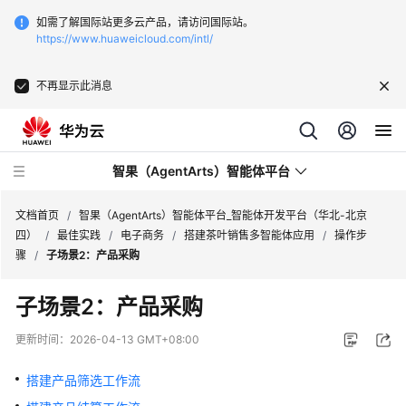
如需了解国际站更多云产品，请访问国际站。
https://www.huaweicloud.com/intl/
不再显示此消息
智果（AgentArts）智能体平台
文档首页
/
智果（AgentArts）智能体平台_智能体开发平台（华北-北京
四）
/
最佳实践
/
电子商务
/
搭建茶叶销售多智能体应用
/
操作步
骤
/
子场景2：产品采购
最
新
子场景2：产品采购
动
态
更新时间：
2026-04-13 GMT+08:00
产
搭建产品筛选工作流
品