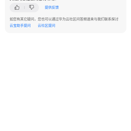
实
提供反馈
践
如您有其它疑问，您也可以通过华为云社区问答频道来与我们联系探讨
AgentArts
云宝助手提问
云社区提问
最
佳
实
践
汇
总
模
型
实
践
工
©2026 Huaweicloud.com 版权所有
黔ICP备20004760号-14
苏B2-20130048号
作
A2.B1.B2-20070312
流
增值电信业务经营许可证：B1.B2-20200593 | 代理域名注册服务机构：新网、西数
实
电子营业执照
贵公网安备 52990002000093号