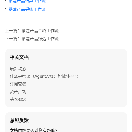
搭建产品结算工作流
介
绍
搭建产品采购工作流
开
始
上一篇：搭建产品介绍工作流
使
下一篇：搭建产品筛选工作流
用
计
相关文档
费
最新动态
说
明
什么是智果（AgentArts）智能体平台
订阅套餐
用
资产广场
户
基本概念
指
南
意见反馈
最
佳
文档内容是否对您有帮助？