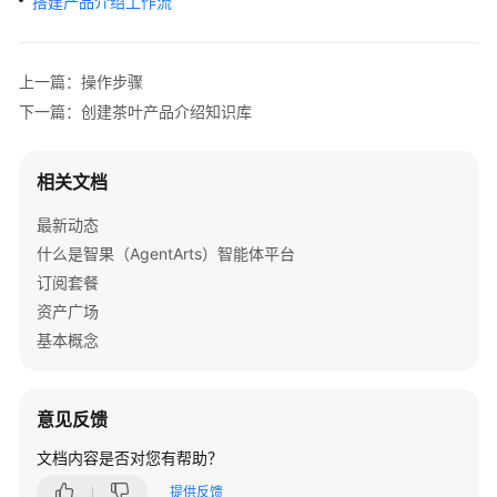
搭建产品介绍工作流
介
绍
上一篇：操作步骤
开
始
下一篇：创建茶叶产品介绍知识库
使
用
相关文档
计
最新动态
费
什么是智果（AgentArts）智能体平台
说
订阅套餐
明
资产广场
用
基本概念
户
指
南
意见反馈
文档内容是否对您有帮助？
最
佳
提供反馈