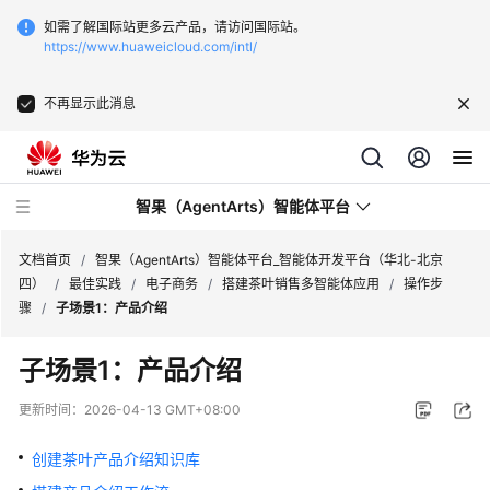
如需了解国际站更多云产品，请访问国际站。
https://www.huaweicloud.com/intl/
不再显示此消息
智果（AgentArts）智能体平台
文档首页
/
智果（AgentArts）智能体平台_智能体开发平台（华北-北京
四）
/
最佳实践
/
电子商务
/
搭建茶叶销售多智能体应用
/
操作步
骤
/
子场景1：产品介绍
最
新
子场景1：产品介绍
动
态
更新时间：
2026-04-13 GMT+08:00
产
创建茶叶产品介绍知识库
品