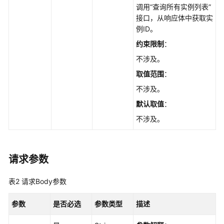
期
调用“查询所有实例列表”
管
接口，从响应体中获取实
理
例ID。
约束限制
：
消
费
不涉及。
组
取值范围
：
管
不涉及。
理
默认取值
：
Topic
不涉及。
管
理
请求参数
消
息
管
表2
请求Body参数
理
参数
是否必选
参数类型
描述
查