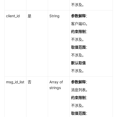
不涉及。
重
client_id
是
String
参数解释
：
发
死
客户端ID。
信
约束限制
：
消
不涉及。
息
-
取值范围
：
SendDlqMessage
不涉及。
默认取值
消
费
不涉及。
验
证
msg_id_list
否
Array of
参数解释
：
-
strings
消息列表。
ValidateConsumedMessage
约束限制
：
用
不涉及。
户
取值范围
：
管