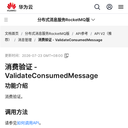
分布式消息服务RocketMQ版
文档首页
/
分布式消息服务RocketMQ版
/
API参考
/
API V2（推
荐）
/
消息管理
/
消费验证 - ValidateConsumedMessage
最
更新时间：
2026-07-23 GMT+08:00
新
动
消费验证 -
态
ValidateConsumedMessage
服
功能介绍
务
公
消费验证。
告
调用方法
产
品
请参见
如何调用API
。