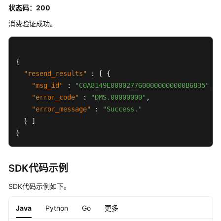
状态码：200
史
API
消费验证成功。
附
录
{
"resend_results"
:
[
{
修
订
"msg_id"
:
"C0A8149E0000277600000000000B6835"
,
记
"error_code"
:
"DMS.00000000"
,
录
"error_message"
:
"Success."
}
]
SDK
}
参
考
SDK代码示例
场
景
SDK代码示例如下。
代
码
Java
Python
Go
更多
示