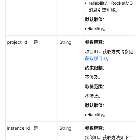
览
reliability：RocketMQ
消息引擎别称。
如
默认取值
：
何
调
reliability。
用
project_id
是
String
参数解释
：
API
项目ID，获取方式请参见
快
获取项目ID
。
速
约束限制
：
入
不涉及。
门
取值范围
：
API
不涉及。
V2（推
默认取值
：
荐）
reliability。
生
命
instance_id
是
String
参数解释
：
周
实例ID。获取方法如下：