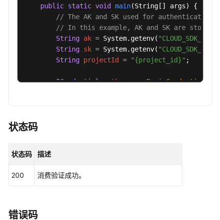
参
public
static
void
main
(String[] args)
 {

考
// The AK and SK used for authentication 
// In this example, AK and SK are stored 
产
String
ak
=
 System.getenv(
"CLOUD_SDK_AK"
);
品
String
sk
=
 System.getenv(
"CLOUD_SDK_SK"
);
术
String
projectId
=
"{project_id}"
;

语
ICredential
auth
=
new
BasicCredentials
()

                .withProjectId(projectId)

责
                .withAk(ak)

任
                .withSk(sk);

共
担
状态码
RocketMQClient
client
=
 RocketMQClient.new
                .withCredential(auth)

云
状态码
描述
                .withRegion(RocketMQRegion.valueO
服
                .build();

务
200
消费验证成功。
ValidateConsumedMessageRequest
request
=
等
        request.withEngine(
"{engine}"
);

级
        request.withInstanceId(
"{instance_id}"
);

协
ResendReq
body
=
new
ResendReq
();

议
错误码