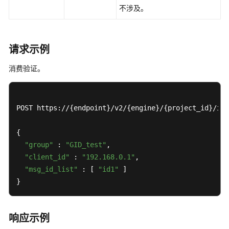
理
不涉及。
其
他
请求示例
接
口
消费验证。
应
用
POST https://{endpoint}/v2/{engine}/{project_id}/ins
示
例
{

"group"
 : 
"GID_test"
,

权
"client_id"
限
 : 
"192.168.0.1"
,

和
"msg_id_list"
 : [ 
"id1"
 ]

授
}
权
项
响应示例
历