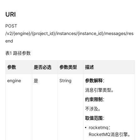
实
践
URI
开
POST
发
/v2/{engine}/{project_id}/instances/{instance_id}/messages/res
指
end
南
表1
路径参数
API
参
参数
是否必选
参数类型
描述
考
engine
是
String
参数解释
：
使
消息引擎类型。
用
前
约束限制
：
必
不涉及。
读
取值范围
：
API
rocketmq：
概
RocketMQ消息引擎。