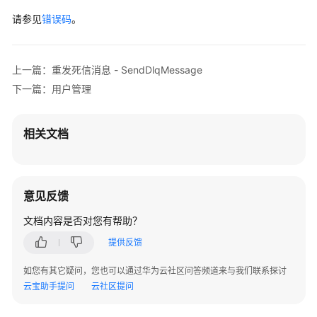
        List<String> listbodyMsgIdList = 
new
Arra
（SLA）
请参见
        listbodyMsgIdList.add(
错误码
。
"id1"
);

        body.withMsgIdList(listbodyMsgIdList);

白
        body.withClientId(
"192.168.0.1"
);

皮
        body.withGroup(
"GID_test"
);

书
上一篇：重发死信消息 - SendDlqMessage
        request.withBody(body);

资
下一篇：用户管理
try
 {

源
ValidateConsumedMessageResponse
respo
            System.out.println(response.toString()
支
相关文档
        } 
catch
 (ConnectionException e) {

持
            e.printStackTrace();

区
        } 
catch
 (RequestTimeoutException e) {

域
            e.printStackTrace();

意见反馈
        } 
catch
 (ServiceResponseException e) {

系
文档内容是否对您有帮助？
            e.printStackTrace();

统
            System.out.println(e.getHttpStatusCode
权
提供反馈
            System.out.println(e.getRequestId());

限
            System.out.println(e.getErrorCode());

如您有其它疑问，您也可以通过华为云社区问答频道来与我们联系探讨
            System.out.println(e.getErrorMsg());

云宝助手提问
云社区提问
        }

    }
