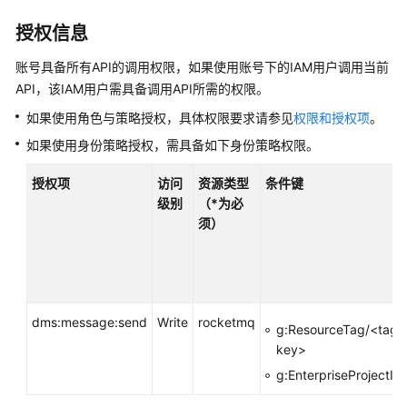
介
绍
授权信息
计
账号具备所有API的调用权限，如果使用账号下的IAM用户调用当前
费
API，该IAM用户需具备调用API所需的权限。
说
如果使用角色与策略授权，具体权限要求请参见
权限和授权项
。
明
如果使用身份策略授权，需具备如下身份策略权限。
快
授权项
访问
资源类型
条件键
速
级别
（*为必
入
须）
门
用
户
指
dms:message:send
Write
rocketmq
南
g:ResourceTag/<tag-
key>
最
g:EnterpriseProjectId
佳