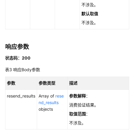
不涉及。
理
默认取值
元
不涉及。
数
据
迁
移
响应参数
状态码：200
参
数
表3
响应Body参数
管
理
参数
参数类型
描述
标
resend_results
Array of
rese
参数解释
：
签
nd_results
消费验证结果。
管
objects
理
取值范围
：
不涉及。
实
例