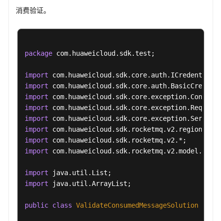
例
消费验证。
常
见
问
package
 com.huaweicloud.sdk.test;

题
import
视
import
频
import
帮
import
助
import
import
文
import
档
import
 com.huaweicloud.sdk.rocketmq.v2.model.*;

下
载
import
import
 java.util.ArrayList;

通
public
class
ValidateConsumedMessageSolution
 {

用