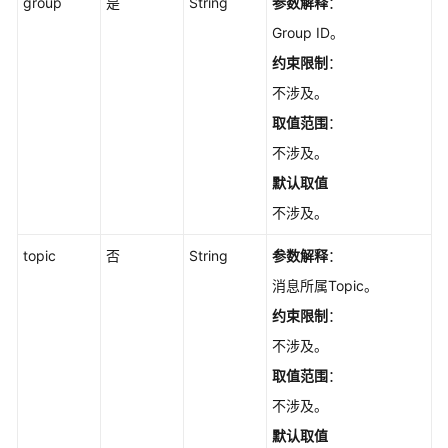
询
group
是
String
参数解释
：
消
Group ID。
息
约束限制
：
-
ListMessages
不涉及。
取值范围
：
发
不涉及。
送
消
默认取值
息
不涉及。
-
SendMessage
topic
否
String
参数解释
：
消息所属Topic。
查
询
约束限制
：
消
不涉及。
息
取值范围
：
轨
迹
不涉及。
-
默认取值
ListMessageTrace