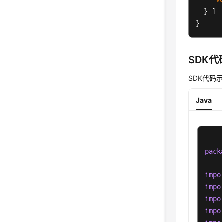
}
]
}
SDK
SDK代码
Java
pack
impo
impo
impo
impo