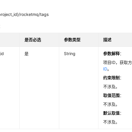
project_id}/rocketmq/tags
数
是否必选
参数类型
描述
_id
是
String
参数解释
：
项目ID，获取
ID
。
约束限制
：
不涉及。
取值范围
：
不涉及。
默认取值
：
不涉及。