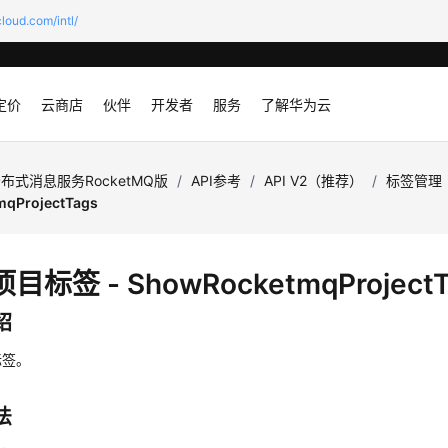
loud.com/intl/
定价
云商店
伙伴
开发者
服务
了解华为云
布式消息服务RocketMQ版
/
API参考
/
API V2（推荐）
/
标签管理
qProjectTags
目标签 - ShowRocketmqProjectT
绍
标签。
法