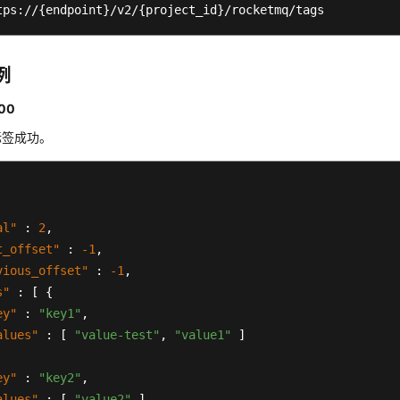
tps://{endpoint}/v2/{project_id}/rocketmq/tags
例
00
标签成功。
al"
:
2
,
t_offset"
:
-1
,
vious_offset"
:
-1
,
s"
:
[
{
ey"
:
"key1"
,
alues"
:
[
"value-test"
,
"value1"
]
ey"
:
"key2"
,
alues"
:
[
"value2"
]