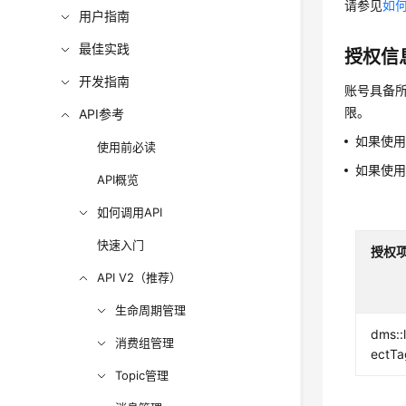
请参见
如何
用户指南
最佳实践
授权信
开发指南
账号具备所
限。
API参考
如果使
使用前必读
如果使
API概览
如何调用API
快速入门
授权
API V2（推荐）
生命周期管理
dms::l
消费组管理
ectTa
Topic管理