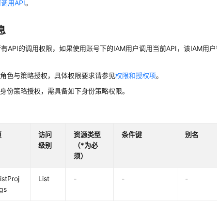
调用API
。
息
有API的调用权限，如果使用账号下的IAM用户调用当前API，该IAM用户
用角色与策略授权，具体权限要求请参见
权限和授权项
。
用身份策略授权，需具备如下身份策略权限。
项
访问
资源类型
条件键
别名
级别
（*为必
须）
istProj
List
-
-
-
gs