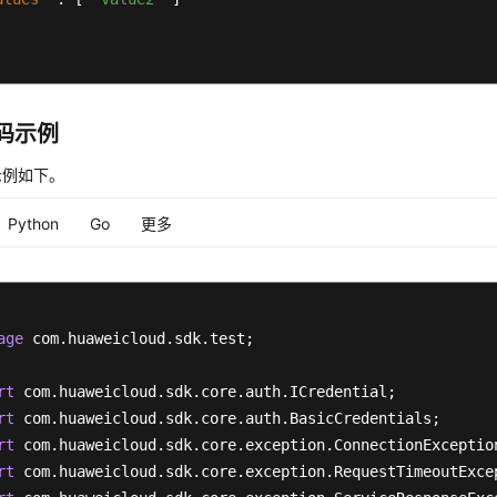
代码示例
示例如下。
Python
Go
更多
age
 com.huaweicloud.sdk.test;

rt
rt
rt
rt