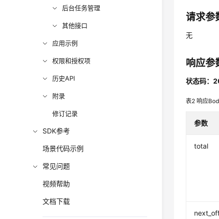
后台任务管理
请求参
其他接口
无
应用示例
权限和授权项
响应参
历史API
状态码：2
附录
表2
响应Bo
修订记录
参数
SDK参考
total
场景代码示例
常见问题
视频帮助
文档下载
next_of