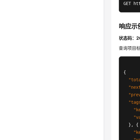
GET ht
响应示
状态码：2
查询项目
{
"tot
"nex
"pre
"tag
"k
"v
}
,
{
"k
"v