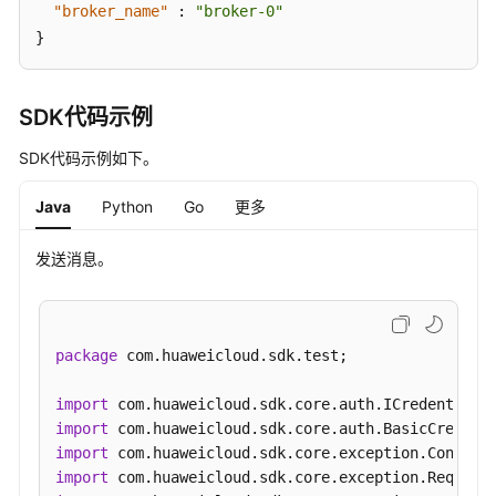
（SLA）
"broker_name"
:
"broker-0"
}
白
皮
书
SDK代码示例
资
源
SDK代码示例如下。
Java
Python
Go
更多
支
持
区
发送消息。
域
系
统
package
 com.huaweicloud.sdk.test;

权
限
import
import
import
import