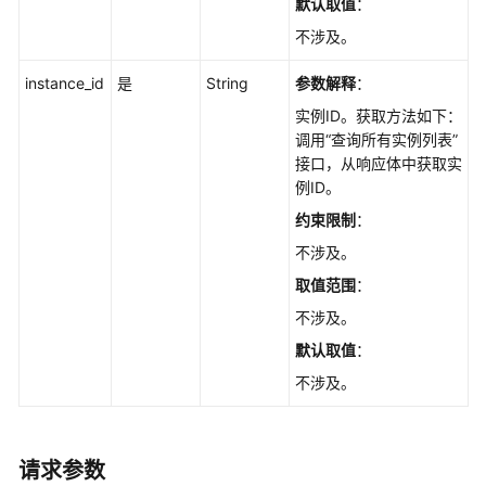
览
默认取值
：
不涉及。
如
何
instance_id
是
String
参数解释
：
调
实例ID。获取方法如下：
用
调用“查询所有实例列表”
API
接口，从响应体中获取实
例ID。
快
约束限制
：
速
入
不涉及。
门
取值范围
：
不涉及。
API
V2（推
默认取值
：
荐）
不涉及。
生
命
周
请求参数