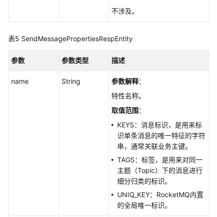
史
不涉及。
API
表5
SendMessagePropertiesRespEntity
附
录
参数
参数类型
描述
修
name
String
参数解释
：
订
记
特性名称。
录
取值范围
：
KEYS：消息标识，是用来标
SDK
识单条消息的唯一特征的字符
参
串，通常关联业务主键。
考
TAGS：标签，是用来对同一
主题（Topic）下的消息进行
场
细分归类的标识。
景
代
UNIQ_KEY：RocketMQ内置
码
的全局唯一标识。
示