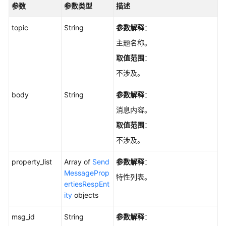
参数
参数类型
描述
诊
断
topic
String
参数解释
：
主题名称。
规
格
取值范围
：
变
不涉及。
更
管
body
String
参数解释
：
理
消息内容。
实
取值范围
：
例
不涉及。
管
理
property_list
Array of
Send
参数解释
：
MessageProp
特性列表。
后
ertiesRespEnt
台
ity
objects
任
务
msg_id
String
参数解释
：
管