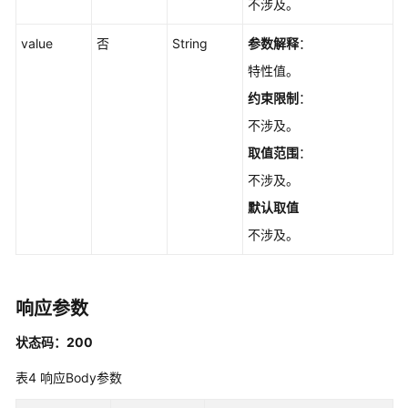
不涉及。
理
value
否
String
参数解释
：
元
特性值。
数
据
约束限制
：
迁
不涉及。
移
取值范围
：
参
不涉及。
数
默认取值
管
不涉及。
理
标
签
响应参数
管
状态码：200
理
表4
响应Body参数
实
例