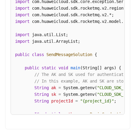
import
import
import
import
 com.huaweicloud.sdk.rocketmq.v2.model.*;

import
import
 java.util.ArrayList;

public
class
SendMessageSolution
 {

public
static
void
main
(String[] args)
 {

// The AK and SK used for authentication 
// In this example, AK and SK are stored 
String
ak
=
 System.getenv(
"CLOUD_SDK_AK"
);
String
sk
=
 System.getenv(
"CLOUD_SDK_SK"
);
String
projectId
=
"{project_id}"
;

ICredential
auth
=
new
BasicCredentials
()

                .withProjectId(projectId)

                .withAk(ak)

                .withSk(sk);
