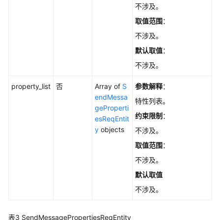
询
不涉及。
消
取值范围
：
息
-
不涉及。
ListMessages
默认取值
：
不涉及。
发
送
property_list
否
Array of
S
参数解释
：
消
endMessa
息
特性列表。
geProperti
-
约束限制
：
esReqEntit
SendMessage
y
objects
不涉及。
查
取值范围
：
询
不涉及。
消
默认取值
息
轨
不涉及。
迹
-
表3
SendMessagePropertiesReqEntity
ListMessageTrace