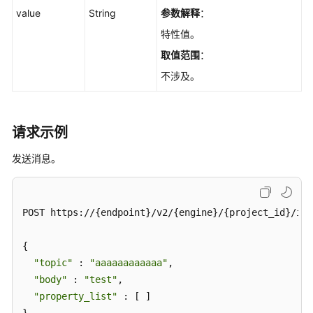
例
value
String
参数解释
：
特性值。
常
取值范围
：
见
问
不涉及。
题
视
请求示例
频
帮
发送消息。
助
文
POST https://{endpoint}/v2/{engine}/{project_id}/ins
档
下
载
{

"topic"
 : 
"aaaaaaaaaaaa"
,

"body"
 : 
"test"
,

通
"property_list"
 : [ ]

用