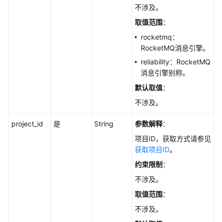
实
不涉及。
践
取值范围
：
开
rocketmq：
发
RocketMQ消息引擎。
指
reliability：RocketMQ
南
消息引擎别称。
默认取值
：
API
参
不涉及。
考
project_id
是
String
参数解释
：
使
项目ID，获取方式请参见
用
获取项目ID
。
前
约束限制
：
必
读
不涉及。
取值范围
：
API
不涉及。
概