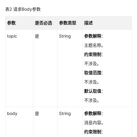
期
管
表2
请求Body参数
理
参数
是否必选
参数类型
描述
消
费
topic
是
String
参数解释
：
组
主题名称。
管
约束限制
：
理
不涉及。
Topic
取值范围
：
管
不涉及。
理
默认取值
：
消
不涉及。
息
管
body
是
String
参数解释
：
理
消息内容。
查
约束限制
：