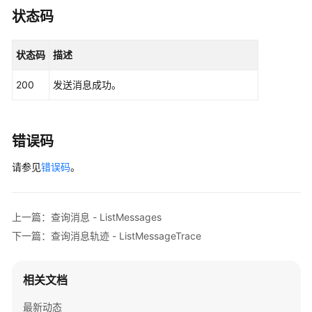
状态码
RocketMQClient
client
=
 RocketMQClient.new
                .withCredential(auth)

状态码
描述
                .withRegion(RocketMQRegion.valueO
                .build();

200
发送消息成功。
SendMessageRequest
request
=
new
SendMess
        request.withEngine(
"{engine}"
);

        request.withInstanceId(
"{instance_id}"
);

SendMessageReq
body
=
new
SendMessageReq
()
错误码
        body.withBody(
"test"
);

请参见
        body.withTopic(
错误码
。
"aaaaaaaaaaaa"
);

        request.withBody(body);

try
 {

SendMessageResponse
response
=
 client.
上一篇：查询消息 - ListMessages
            System.out.println(response.toString()
下一篇：查询消息轨迹 - ListMessageTrace
        } 
catch
 (ConnectionException e) {

            e.printStackTrace();

        } 
catch
 (RequestTimeoutException e) {

相关文档
            e.printStackTrace();

        } 
catch
 (ServiceResponseException e) {

最新动态