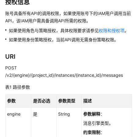
介
授权信息
绍
账号具备所有API的调用权限，如果使用账号下的IAM用户调用当前
API，该IAM用户需具备调用API所需的权限。
计
费
如果使用角色与策略授权，具体权限要求请参见
权限和授权项
。
说
如果使用身份策略授权，当前API调用无需身份策略权限。
明
快
URI
速
POST
入
/v2/{engine}/{project_id}/instances/{instance_id}/messages
门
表1
路径参数
用
户
参数
是否必选
参数类型
描述
指
南
engine
是
String
参数解释
：
消息引擎类型。
最
佳
约束限制
：