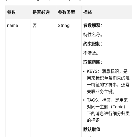
参数
是否必选
参数类型
描述
重
发
name
否
String
参数解释
：
死
信
特性名称。
消
约束限制
：
息
不涉及。
-
SendDlqMessage
取值范围
：
KEYS：消息标识，是
消
用来标识单条消息的唯
费
一特征的字符串，通常
验
关联业务主键。
证
TAGS：标签，是用来
-
对同一主题（Topic）
ValidateConsumedMessage
下的消息进行细分归类
的标识。
用
户
默认取值
管