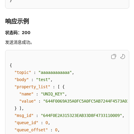
}
参
考
响应示例
产
品
状态码：200
术
发送消息成功。
语
责
任
{
共
"topic"
:
"aaaaaaaaaaaa"
,
担
"body"
:
"test"
,
"property_list"
:
[
{
云
"name"
:
"UNIQ_KEY"
,
服
"value"
:
"644F0069A35A0FC5A0FC5AB7244F4573A03FA
务
}
]
,
等
"msg_id"
:
"644F0E2A315323EAB33D8F4733110009"
,
级
"queue_id"
:
0
,
协
议
"queue_offset"
:
0
,