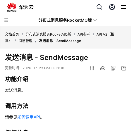
分布式消息服务RocketMQ版
文档首页
/
分布式消息服务RocketMQ版
/
API参考
/
API V2（推
荐）
/
消息管理
/
发送消息 - SendMessage
最
发送消息 - SendMessage
新
动
更新时间：
2026-07-23 GMT+08:00
态
功能介绍
服
发送消息。
务
公
告
调用方法
请参见
如何调用API
。
产
品