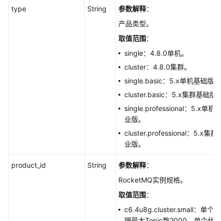
品
type
String
参数解释
：
规
产品类型。
格
核
取值范围
：
数
single：4.8.0单机。
-
cluster：4.8.0集群。
ShowRocketMqProductCores
single.basic：5.x单机基础版。
应
cluster.basic：5.x集群基础版
用
single.professional：5.x单机
示
业版。
例
cluster.professional：5.x集群
业版。
权
限
product_id
String
参数解释
：
和
RocketMQ实例规格。
授
权
取值范围
：
项
c6.4u8g.cluster.small：单个代
理最大Topic数2000，单个代