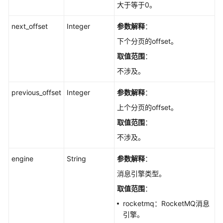
大于等于0。
产
品
next_offset
Integer
参数解释
：
规
下个分页的offset。
格
列
取值范围
：
表
不涉及。
-
ListEngineProducts
previous_offset
Integer
参数解释
：
上个分页的offset。
查
询
取值范围
：
实
不涉及。
例
在
engine
String
参数解释
：
CES
消息引擎类型。
的
监
取值范围
：
控
rocketmq：RocketMQ消息
层
引擎。
级