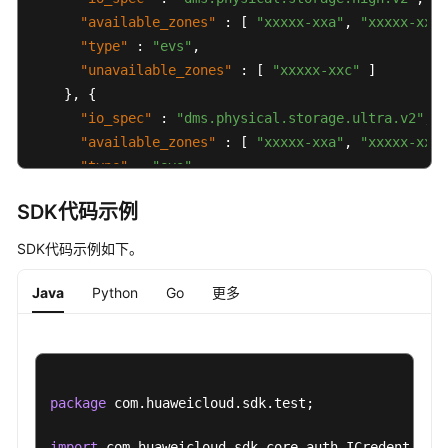
"available_zones"
:
[
"xxxxx-xxa"
,
"xxxxx-xxb"
"type"
:
"evs"
,
"unavailable_zones"
:
[
"xxxxx-xxc"
]
}
,
{
"io_spec"
:
"dms.physical.storage.ultra.v2"
,
"available_zones"
:
[
"xxxxx-xxa"
,
"xxxxx-xxb"
"type"
:
"evs"
,
"unavailable_zones"
:
[
"xxxxx-xxc"
]
SDK代码示例
}
]
,
"support_features"
:
[
]
,
SDK代码示例如下。
"properties"
:
{
"max_topic"
:
"50"
,
Java
Python
Go
更多
"broker_num"
:
"1"
,
"core"
:
"1"
,
"max_consumer"
:
"500"
,
"rcu"
:
"1"
,
package
 com.huaweicloud.sdk.test;

"max_storage"
:
"30000"
,
"max_storage_per_node"
:
"90000"
,
import