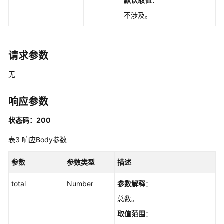
默认取值
：
管
不涉及。
理
其
请求参数
他
接
无
口
响应参数
查
询
状态码：200
可
用
表3
响应Body参数
区
信
参数
参数类型
描述
息
-
total
Number
参数解释
：
ListAvailableZones
总数。
查
取值范围
：
询