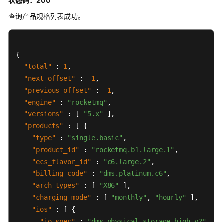
状态码：200
查询产品规格列表成功。
{
"total"
:
1
,
"next_offset"
:
-1
,
"previous_offset"
:
-1
,
"engine"
:
"rocketmq"
,
"versions"
:
[
"5.x"
]
,
"products"
:
[
{
"type"
:
"single.basic"
,
"product_id"
:
"rocketmq.b1.large.1"
,
"ecs_flavor_id"
:
"c6.large.2"
,
"billing_code"
:
"dms.platinum.c6"
,
"arch_types"
:
[
"X86"
]
,
"charging_mode"
:
[
"monthly"
,
"hourly"
]
,
"ios"
:
[
{
"io_spec"
:
"dms.physical.storage.high.v2"
,