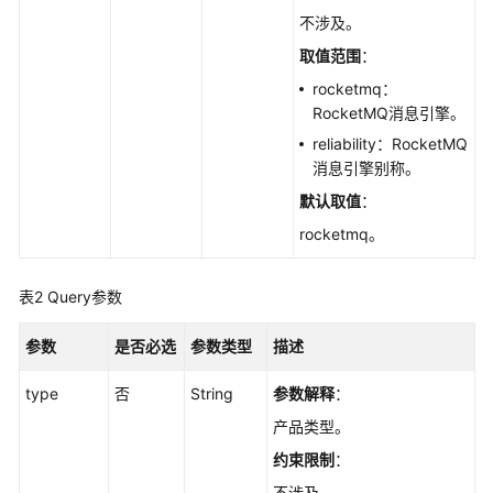
实
不涉及。
践
取值范围
：
开
rocketmq：
发
RocketMQ消息引擎。
指
reliability：RocketMQ
南
消息引擎别称。
API
默认取值
：
参
rocketmq。
考
表2
Query参数
使
用
参数
是否必选
参数类型
描述
前
必
type
否
String
参数解释
：
读
产品类型。
API
约束限制
：
概
不涉及。