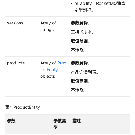
reliability：RocketMQ消息
关
引擎别称。
系
-
versions
Array of
参数解释
：
ShowCesHierarchy
strings
支持的版本。
获
取值范围
：
取
不涉及。
特
性
products
Array of
Prod
参数解释
：
开
uctEntity
关
产品详情列表。
objects
列
取值范围
：
表
不涉及。
-
ListConfigFeatures
表4
ProductEntity
查
询
参数
参数类
描述
RocketMQ
型
产