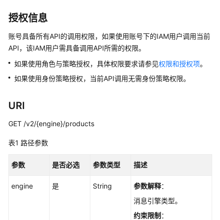
介
绍
授权信息
计
账号具备所有API的调用权限，如果使用账号下的IAM用户调用当前
费
API，该IAM用户需具备调用API所需的权限。
说
如果使用角色与策略授权，具体权限要求请参见
权限和授权项
。
明
如果使用身份策略授权，当前API调用无需身份策略权限。
快
速
URI
入
门
GET /v2/{engine}/products
表1
路径参数
用
户
参数
是否必选
参数类型
描述
指
南
engine
是
String
参数解释
：
最
消息引擎类型。
佳
约束限制
：