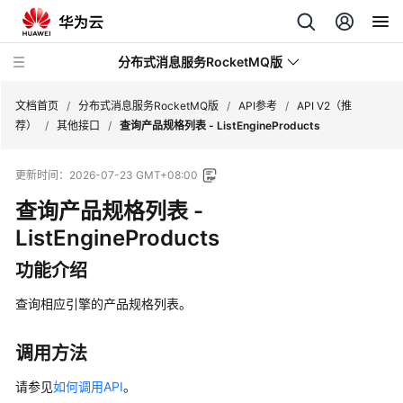
分布式消息服务RocketMQ版
文档首页
/
分布式消息服务RocketMQ版
/
API参考
/
API V2（推
荐）
/
其他接口
/
查询产品规格列表 - ListEngineProducts
最
更新时间：
2026-07-23 GMT+08:00
新
动
查询产品规格列表 -
态
ListEngineProducts
服
功能介绍
务
公
查询相应引擎的产品规格列表。
告
调用方法
产
品
请参见
如何调用API
。