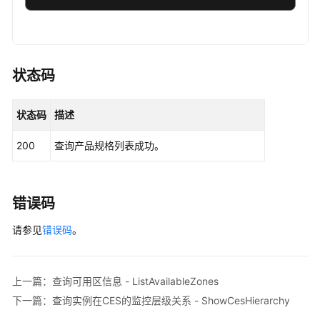
RocketMQClient
client
=
 RocketMQClient.new
                .withCredential(auth)

                .withRegion(RocketMQRegion.valueO
                .build();

状态码
ListEngineProductsRequest
request
=
new
L
        request.withEngine(
"{engine}"
);

状态码
描述
try
 {

ListEngineProductsResponse
response
=
200
查询产品规格列表成功。
            System.out.println(response.toString()
        } 
catch
 (ConnectionException e) {

            e.printStackTrace();

        } 
catch
 (RequestTimeoutException e) {

错误码
            e.printStackTrace();

请参见
        } 
错误码
。
catch
 (ServiceResponseException e) {

            e.printStackTrace();

            System.out.println(e.getHttpStatusCode
            System.out.println(e.getRequestId());

上一篇：查询可用区信息 - ListAvailableZones
            System.out.println(e.getErrorCode());

下一篇：查询实例在CES的监控层级关系 - ShowCesHierarchy
            System.out.println(e.getErrorMsg());
