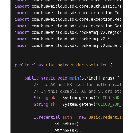
"min_storage"
:
"100"
,
import
"product_alias"
:
"rocketmq.b1.large.1"
,
import
"max_tps_per_rcu"
:
"500"
,
import
"engine_versions"
:
"5.x"
,
import
"min_storage_per_node"
:
"300"
import
}
,
import
"qingtian_incompatible"
:
false
import
 com.huaweicloud.sdk.rocketmq.v2.model.*;

}
]
}
public
class
ListEngineProductsSolution
 {

public
static
void
main
(String[] args)
 {

// The AK and SK used for authentication 
// In this example, AK and SK are stored 
String
ak
=
 System.getenv(
"CLOUD_SDK_AK"
);
String
sk
=
 System.getenv(
"CLOUD_SDK_SK"
);
ICredential
auth
=
new
BasicCredentials
()

                .withAk(ak)

                .withSk(sk);
