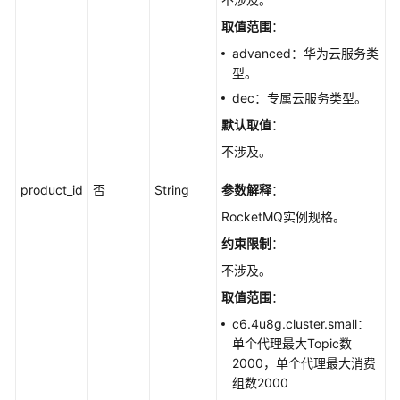
览
取值范围
：
如
advanced：华为云服务类
何
型。
调
dec：专属云服务类型。
用
API
默认取值
：
不涉及。
快
速
product_id
否
String
参数解释
：
入
RocketMQ实例规格。
门
约束限制
：
API
不涉及。
V2（推
取值范围
：
荐）
c6.4u8g.cluster.small：
生
单个代理最大Topic数
命
2000，单个代理最大消费
周
组数2000