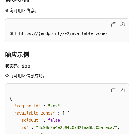
理
查询可用区信息。
后
台
任
GET https://{endpoint}/v2/available-zones
务
管
理
响应示例
其
状态码：200
他
查询可用区信息成功。
接
口
查
{
询
"region_id"
:
"xxx"
,
可
"available_zones"
:
[
{
用
"soldOut"
:
false
,
区
"id"
:
"8c90c2a4e2594c0782faa6b205afeca7"
,
信