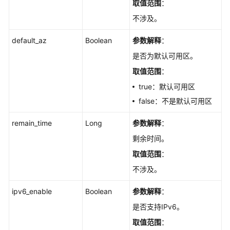
取值范围
：
息
管
不涉及。
理
default_az
Boolean
参数解释
：
用
是否为默认可用区。
户
取值范围
：
管
理
true：默认可用区
false：不是默认可用区
元
数
remain_time
Long
参数解释
：
据
剩余时间。
迁
移
取值范围
：
不涉及。
参
数
ipv6_enable
Boolean
参数解释
：
管
是否支持IPv6。
理
取值范围
：