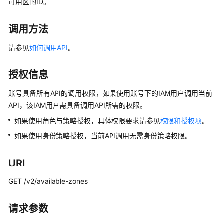
可用区的ID。
公
告
调用方法
产
请参见
如何调用API
。
品
介
绍
授权信息
账号具备所有API的调用权限，如果使用账号下的IAM用户调用当前
计
费
API，该IAM用户需具备调用API所需的权限。
说
如果使用角色与策略授权，具体权限要求请参见
权限和授权项
。
明
如果使用身份策略授权，当前API调用无需身份策略权限。
快
速
URI
入
GET /v2/available-zones
门
用
请求参数
户