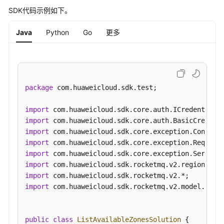
CES
"mode"
:
"shared"
,
SDK代码示例如下。
的
"scope"
:
""
监
}
,
{
Java
Python
Go
更多
控
"soldOut"
:
false
,
层
"id"
:
"9f1c5806706d4c1fb0eb72f0a9b18c77"
,
级
"code"
:
"xxx"
,
关
"name"
:
"可用区3"
,
系
package
 com.huaweicloud.sdk.test;

-
"port"
:
"443"
,
ShowCesHierarchy
"resource_availability"
:
"true"
,
import
"default_az"
:
true
,
import
获
"remain_time"
:
9223372036854775807
,
import
取
"ipv6_enable"
:
false
,
import
特
"mode"
:
"shared"
,
import
性
"scope"
:
""
import
开
}
]
import
关
}
import
 com.huaweicloud.sdk.rocketmq.v2.model.*;

列
表
-
public
class
ListAvailableZonesSolution
 {

ListConfigFeatures