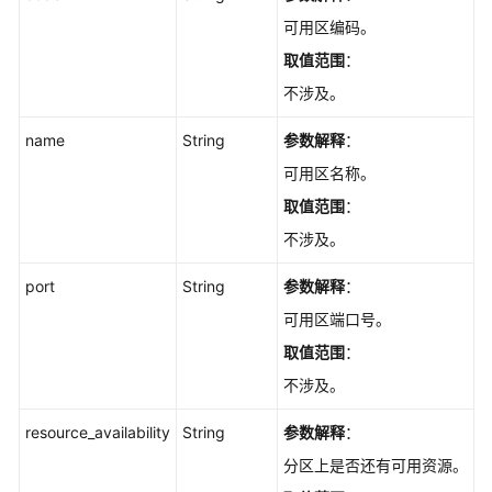
荐）
可用区编码。
取值范围
：
生
命
不涉及。
周
期
name
String
参数解释
：
管
可用区名称。
理
取值范围
：
消
不涉及。
费
组
port
String
参数解释
：
管
可用区端口号。
理
取值范围
：
Topic
不涉及。
管
理
resource_availability
String
参数解释
：
分区上是否还有可用资源。
消