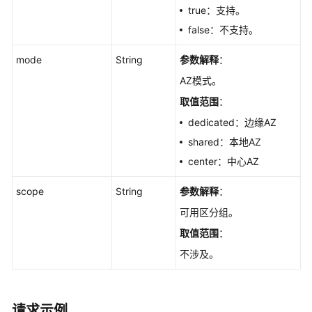
标
true：支持。
签
false：不支持。
管
理
mode
String
参数解释
：
AZ模式。
实
例
取值范围
：
诊
dedicated：边缘AZ
断
shared：本地AZ
center：中心AZ
规
格
scope
String
参数解释
：
变
更
可用区分组。
管
取值范围
：
理
不涉及。
实
例
管
请求示例