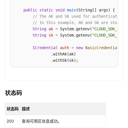
public
static
void
main
(String[] args)
 {

查
// The AK and SK used for authentication 
询
// In this example, AK and SK are stored 
RocketMQ
String
ak
=
 System.getenv(
"CLOUD_SDK_AK"
);
产
String
sk
=
 System.getenv(
"CLOUD_SDK_SK"
);
品
规
ICredential
auth
=
new
BasicCredentials
()

格
                .withAk(ak)

核
                .withSk(sk);

数
-
RocketMQClient
client
=
 RocketMQClient.new
ShowRocketMqProductCores
                .withCredential(auth)

                .withRegion(RocketMQRegion.valueO
应
                .build();

状态码
用
ListAvailableZonesRequest
request
=
new
L
示
try
 {

例
状态码
描述
ListAvailableZonesResponse
response
=
            System.out.println(response.toString()
权
200
查询可用区信息成功。
        } 
catch
 (ConnectionException e) {

限