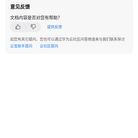
意见反馈
场
文档内容是否对您有帮助？
景
代
提供反馈
码
示
如您有其它疑问，您也可以通过华为云社区问答频道来与我们联系探讨
例
云宝助手提问
云社区提问
常
见
问
题
视
频
帮
助
文
档
©2026 Huaweicloud.com 版权所有
黔ICP备20004760号-14
苏B2-20130048号