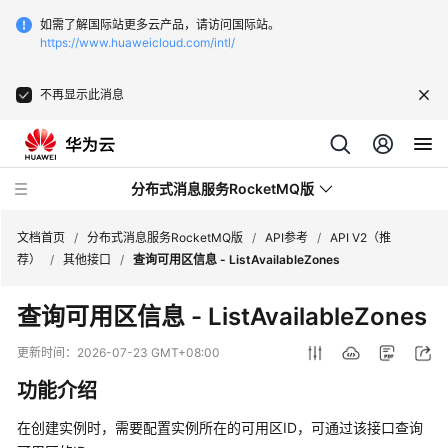
如需了解国际站更多云产品，请访问国际站。
https://www.huaweicloud.com/intl/
不再显示此消息
分布式消息服务RocketMQ版
文档首页
/
分布式消息服务RocketMQ版
/
API参考
/
API V2（推
荐）
/
其他接口
/
查询可用区信息 - ListAvailableZones
最
查询可用区信息 - ListAvailableZones
新
动
更新时间：
2026-07-23 GMT+08:00
态
功能介绍
服
在创建实例时，需要配置实例所在的可用区ID，可通过该接口查询
务