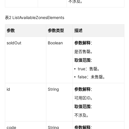
不涉及。
必
读
表2
ListAvailableZonesElements
API
概
参数
参数类型
描述
览
soldOut
Boolean
参数解释
：
如
是否售罄。
何
取值范围
：
调
用
true：售罄。
API
false：未售罄。
快
id
String
参数解释
：
速
可用区ID。
入
门
取值范围
：
不涉及。
API
V2（推
code
String
参数解释
：