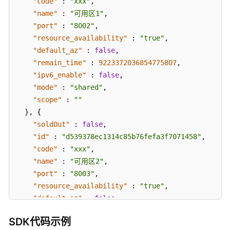
"code"
:
"xxx"
,
息
"name"
:
"可用区1"
,
-
ListAvailableZones
"port"
:
"8002"
,
"resource_availability"
:
"true"
,
查
"default_az"
:
false
,
询
"remain_time"
:
9223372036854775807
,
产
"ipv6_enable"
:
false
,
品
"mode"
:
"shared"
,
规
"scope"
:
""
格
}
,
{
列
"soldOut"
:
false
,
表
"id"
:
"d539378ec1314c85b76fefa3f7071458"
,
-
"code"
:
"xxx"
,
ListEngineProducts
"name"
:
"可用区2"
,
"port"
:
"8003"
,
查
询
"resource_availability"
:
"true"
,
实
"default_az"
:
false
,
例
"remain_time"
:
9223372036854775807
,
在
SDK代码示例
"ipv6_enable"
:
false
,