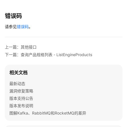
            e.printStackTrace();

和
        } 
catch
 (RequestTimeoutException e) {

授
            e.printStackTrace();

错误码
权
        } 
catch
 (ServiceResponseException e) {

项
请参见
            e.printStackTrace();

错误码
。
            System.out.println(e.getHttpStatusCode
历
            System.out.println(e.getRequestId());

史
            System.out.println(e.getErrorCode());

上一篇：其他接口
API
            System.out.println(e.getErrorMsg());

下一篇：查询产品规格列表 - ListEngineProducts
        }

附
    }

录
相关文档
修
最新动态
订
漏洞修复策略
记
版本支持公告
录
版本发布说明
SDK
图解Kafka、RabbitMQ和RocketMQ的差异
参
考