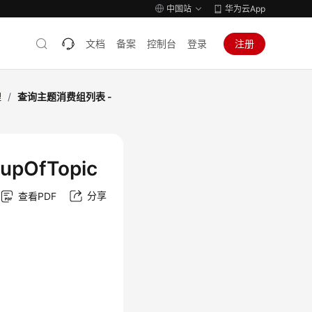
中国站
华为云App
文档
备案
控制台
登录
注册
理
/
查询主题消费组列表 -
pOfTopic
分享
查看PDF