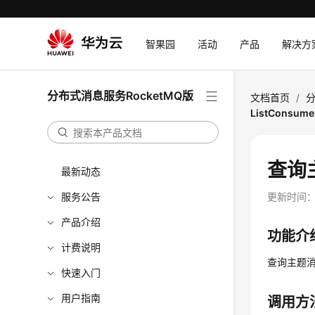
智果园
活动
产品
解决方
分布式消息服务RocketMQ版
文档首页
/
分
ListConsume
查询主
最新动态
服务公告
更新时间
产品介绍
功能介
计费说明
查询主题
快速入门
用户指南
调用方