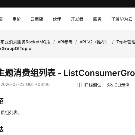
案
定价
云商店
伙伴
开发者
服务
了解华为云
布式消息服务RocketMQ版
/
API参考
/
API V2（推荐）
/
Topic管
rGroupOfTopic
题消费组列表 - ListConsumerGrou
：
2026-07-23 GMT+08:00
在线调试
CLI示例
绍
消费组列表。
法