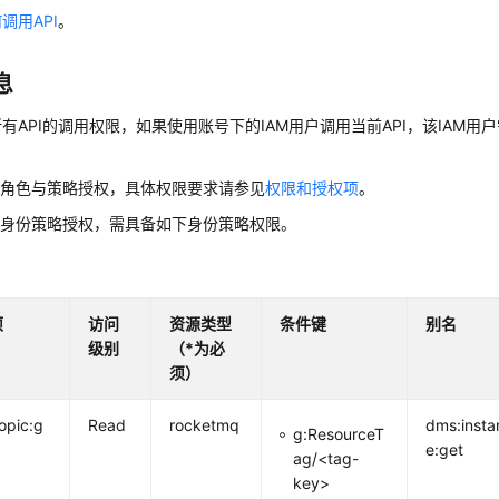
调用API
。
息
有API的调用权限，如果使用账号下的IAM用户调用当前API，该IAM用户
用角色与策略授权，具体权限要求请参见
权限和授权项
。
用身份策略授权，需具备如下身份策略权限。
项
访问
资源类型
条件键
别名
级别
（*为必
须）
opic:g
Read
rocketmq
dms:insta
g:ResourceT
e:get
ag/<tag-
key>