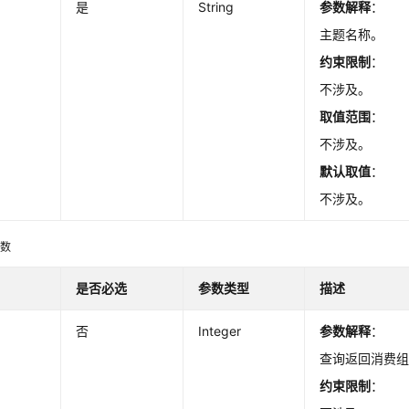
是
String
参数解释
：
主题名称。
约束限制
：
不涉及。
取值范围
：
不涉及。
默认取值
：
不涉及。
参数
是否必选
参数类型
描述
否
Integer
参数解释
：
查询返回消费
约束限制
：