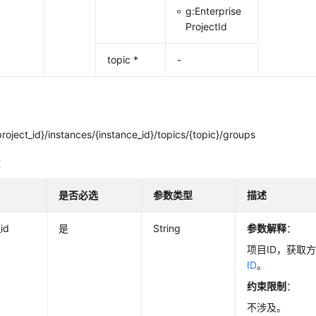
g:Enterprise
ProjectId
topic *
-
roject_id}/instances/{instance_id}/topics/{topic}/groups
数
是否必选
参数类型
描述
_id
是
String
参数解释
：
项目ID，获取
ID
。
约束限制
：
不涉及。