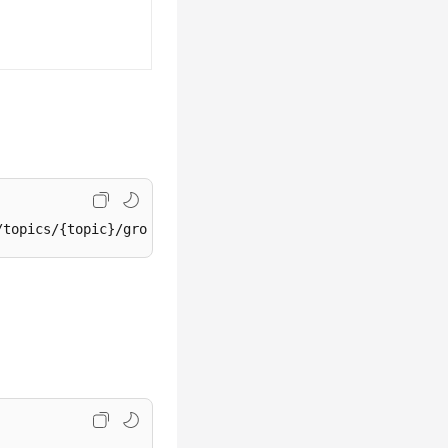
/topics/{topic}/groups