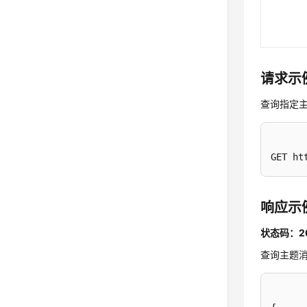
请求示
查询指定
GET ht
响应示
状态码：2
查询主题