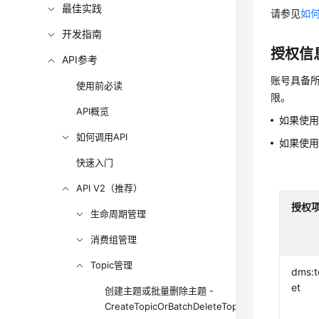
最佳实践
请参见
如何
开发指南
授权信
API参考
账号具备所
使用前必读
限。
API概览
如果使
如何调用API
如果使
快速入门
API V2（推荐）
授权
生命周期管理
消费组管理
Topic管理
dms:t
et
创建主题或批量删除主题 -
CreateTopicOrBatchDeleteTopic