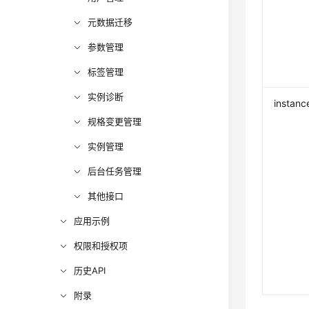
元数据迁移
参数管理
标签管理
实例诊断
instanc
规格变更管理
实例管理
后台任务管理
其他接口
应用示例
权限和授权项
历史API
附录