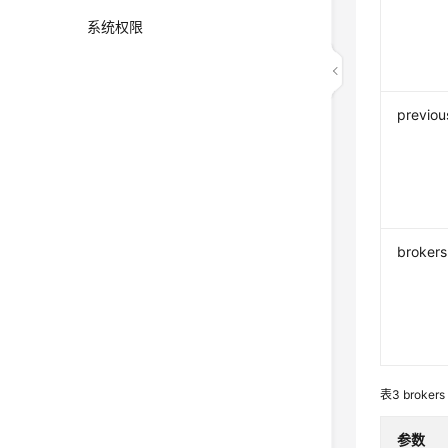
系统权限
previou
brokers
表3
brokers
参数