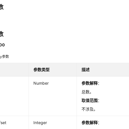
数
数
00
dy参数
参数类型
描述
Number
参数解释
：
总数。
取值范围
：
不涉及。
fset
Integer
参数解释
：