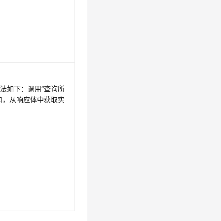
方法如下：调用“查询所
口，从响应体中获取实