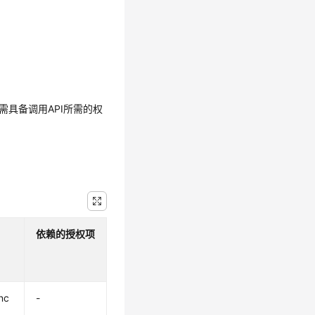
需具备调用API所需的权
依赖的授权项
nc
-