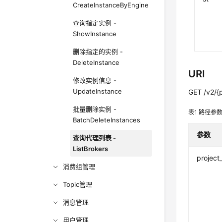
CreateInstanceByEngine
查询指定实例 -
ShowInstance
删除指定的实例 -
DeleteInstance
URI
修改实例信息 -
UpdateInstance
GET /v2/{p
批量删除实例 -
表1
路径参
BatchDeleteInstances
参数
查询代理列表 -
ListBrokers
project
消费组管理
Topic管理
消息管理
用户管理