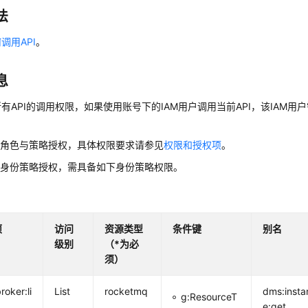
法
调用API
。
息
有API的调用权限，如果使用账号下的IAM用户调用当前API，该IAM用户
用角色与策略授权，具体权限要求请参见
权限和授权项
。
用身份策略授权，需具备如下身份策略权限。
项
访问
资源类型
条件键
别名
级别
（*为必
须）
roker:li
List
rocketmq
dms:insta
g:ResourceT
e:get