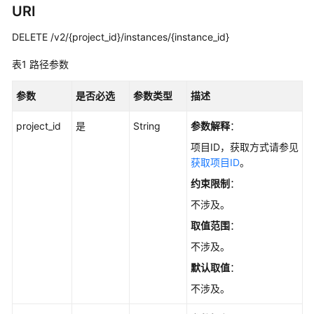
实
URI
践
DELETE /v2/{project_id}/instances/{instance_id}
开
发
表1
路径参数
指
南
参数
是否必选
参数类型
描述
project_id
是
String
参数解释
：
API
参
项目ID，获取方式请参见
考
获取项目ID
。
约束限制
：
使
不涉及。
用
前
取值范围
：
必
不涉及。
读
默认取值
：
API
不涉及。
概