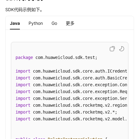
SDK代码示例如下。
查
询
Java
Python
Go
更多
指
定
实
例
-
package
 com.huaweicloud.sdk.test;

ShowInstance
import
删
import
除
import
指
import
定
import
的
import
实
import
例
import
 com.huaweicloud.sdk.rocketmq.v2.model.*;

-
DeleteInstance