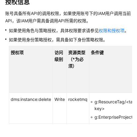
介
授权信息
绍
账号具备所有API的调用权限，如果使用账号下的IAM用户调用当前
API，该IAM用户需具备调用API所需的权限。
计
费
如果使用角色与策略授权，具体权限要求请参见
权限和授权项
。
说
如果使用身份策略授权，需具备如下身份策略权限。
明
授权项
访问
资源类型
条件键
快
级别
（*为必
速
须）
入
门
用
户
dms:instance:delete
Write
rocketmq
g:ResourceTag/<tag
指
key>
南
g:EnterpriseProjectId
最
佳