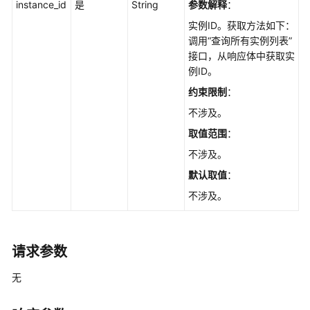
览
instance_id
是
String
参数解释
：
实例ID。获取方法如下：
如
调用“查询所有实例列表”
何
接口，从响应体中获取实
调
例ID。
用
约束限制
：
API
不涉及。
快
取值范围
：
速
不涉及。
入
门
默认取值
：
不涉及。
API
V2（推
荐）
请求参数
生
无
命
周