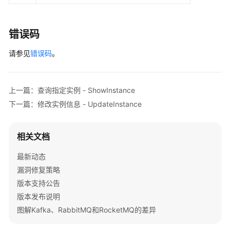
代
DeleteInstanceResponse
response
=
 cli
理
            System.out.println(response.toString()
列
        } 
catch
 (ConnectionException e) {

错误码
表
            e.printStackTrace();

-
请参见
        } 
错误码
。
catch
 (RequestTimeoutException e) {

ListBrokers
            e.printStackTrace();

        } 
catch
 (ServiceResponseException e) {

消
            e.printStackTrace();

上一篇：查询指定实例 - ShowInstance
费
            System.out.println(e.getHttpStatusCode
下一篇：修改实例信息 - UpdateInstance
组
            System.out.println(e.getRequestId());

管
            System.out.println(e.getErrorCode());

理
            System.out.println(e.getErrorMsg());

相关文档
        }

    }

Topic
最新动态
管
漏洞修复策略
理
版本支持公告
版本发布说明
消
图解Kafka、RabbitMQ和RocketMQ的差异
息
管