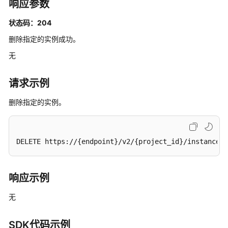
期
响应参数
管
状态码：204
理
删除指定的实例成功。
查
无
询
所
有
请求示例
实
删除指定的实例。
例
列
表
-
DELETE https://{endpoint}/v2/{project_id}/instances/
ListInstances
创
响应示例
建
实
无
例
-
SDK代码示例
CreateInstanceByEngine