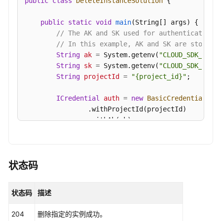
public
class
DeleteInstanceSolution
 {

修
改
public
static
void
main
(String[] args)
 {

实
// The AK and SK used for authentication 
例
// In this example, AK and SK are stored 
信
String
ak
=
 System.getenv(
"CLOUD_SDK_AK"
);
息
String
sk
=
 System.getenv(
"CLOUD_SDK_SK"
);
-
String
projectId
=
"{project_id}"
;

UpdateInstance
ICredential
auth
=
new
BasicCredentials
()

批
                .withProjectId(projectId)

量
                .withAk(ak)

删
                .withSk(sk);

除
实
RocketMQClient
client
=
 RocketMQClient.new
例
                .withCredential(auth)

状态码
-
                .withRegion(RocketMQRegion.valueO
BatchDeleteInstances
                .build();

状态码
描述
DeleteInstanceRequest
request
=
new
Delet
查
        request.withInstanceId(
"{instance_id}"
);

204
删除指定的实例成功。
询
try
 {
