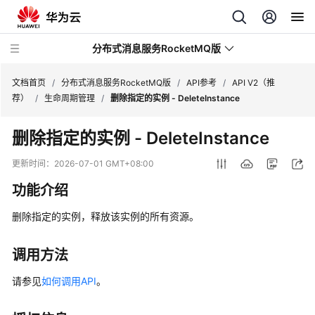
分布式消息服务RocketMQ版
文档首页
/
分布式消息服务RocketMQ版
/
API参考
/
API V2（推
荐）
/
生命周期管理
/
删除指定的实例 - DeleteInstance
最
删除指定的实例 - DeleteInstance
新
动
更新时间：
2026-07-01 GMT+08:00
态
功能介绍
服
删除指定的实例，释放该实例的所有资源。
务
公
告
调用方法
请参见
如何调用API
。
产
品