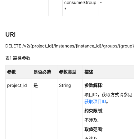
实
consumerGroup
-
践
*
开
发
URI
指
南
DELETE /v2/{project_id}/instances/{instance_id}/groups/{group}
API
表1
路径参数
参
考
参数
是否必选
参数类型
描述
使
project_id
是
String
参数解释
：
用
项目ID，获取方式请参见
前
获取项目ID
。
必
约束限制
：
读
不涉及。
API
取值范围
：
概
不涉及。