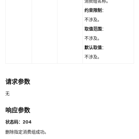
期
消费组名称。
管
约束限制
：
理
不涉及。
消
取值范围
：
费
不涉及。
组
默认取值
：
管
理
不涉及。
查
询
请求参数
消
费
无
组
列
响应参数
表
-
状态码：204
ListInstanceConsumerGroups
删除指定消费组成功。
创