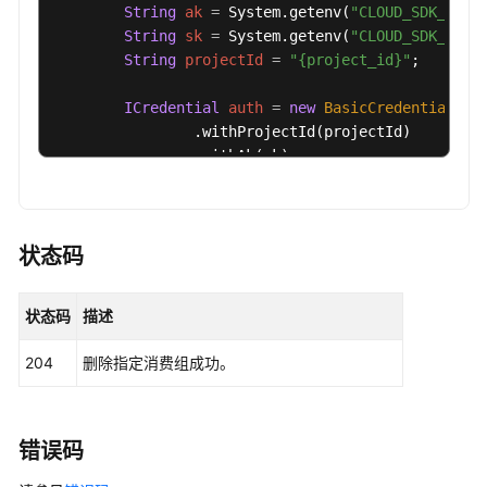
费
String
ak
=
 System.getenv(
"CLOUD_SDK_AK"
);
组
String
sk
=
 System.getenv(
"CLOUD_SDK_SK"
);
-
String
projectId
=
"{project_id}"
;

ShowGroup
ICredential
auth
=
new
BasicCredentials
()

                .withProjectId(projectId)

修
                .withAk(ak)

改
                .withSk(sk);

消
费
RocketMQClient
client
=
 RocketMQClient.new
组
                .withCredential(auth)

状态码
-
                .withRegion(RocketMQRegion.valueO
UpdateConsumerGroup
                .build();

状态码
描述
DeleteConsumerGroupRequest
request
=
new
查
        request.withInstanceId(
"{instance_id}"
);

询
204
删除指定消费组成功。
        request.withGroup(
"{group}"
);

消
try
 {

费
DeleteConsumerGroupResponse
response
列
            System.out.println(response.toString()
表
错误码
        } 
catch
 (ConnectionException e) {

或