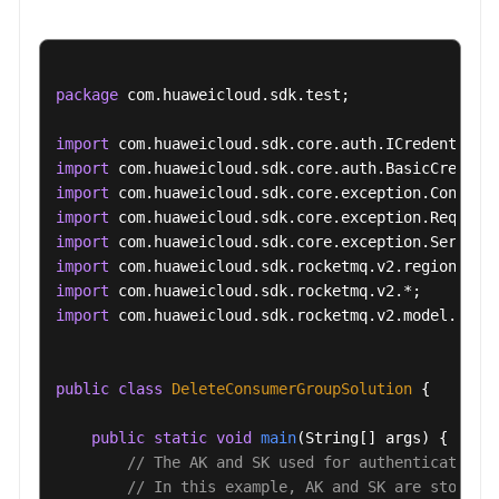
费
组
-
BatchUpdateConsumerGroup
package
 com.huaweicloud.sdk.test;

删
import
除
import
指
import
定
import
消
import
费
import
组
import
-
import
 com.huaweicloud.sdk.rocketmq.v2.model.*;

DeleteConsumerGroup
查
public
class
DeleteConsumerGroupSolution
 {

询
指
public
static
void
main
(String[] args)
 {

定
// The AK and SK used for authentication 
消
// In this example, AK and SK are stored 