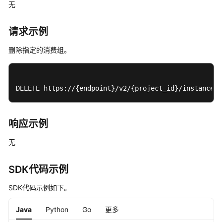
无
建
消
请求示例
费
组
删除指定的消费组。
或
批
量
删
DELETE https://{endpoint}/v2/{project_id}/instances/
除
消
费
响应示例
组
-
无
CreateConsumerGroupOrBatchDeleteConsumerGroup
SDK代码示例
批
量
SDK代码示例如下。
修
改
Java
Python
Go
更多
消