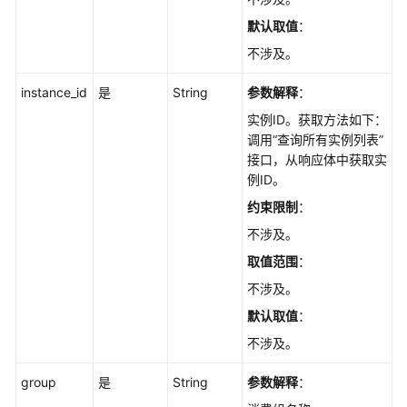
览
默认取值
：
如
不涉及。
何
调
instance_id
是
String
参数解释
：
用
实例ID。获取方法如下：
API
调用“查询所有实例列表”
接口，从响应体中获取实
快
例ID。
速
入
约束限制
：
门
不涉及。
取值范围
：
API
V2（推
不涉及。
荐）
默认取值
：
不涉及。
生
命
group
是
String
参数解释
：
周