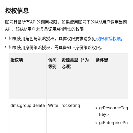
介
绍
授权信息
计
账号具备所有API的调用权限，如果使用账号下的IAM用户调用当前
费
API，该IAM用户需具备调用API所需的权限。
说
如果使用角色与策略授权，具体权限要求请参见
权限和授权项
。
明
如果使用身份策略授权，需具备如下身份策略权限。
快
授权项
访问
资源类型（*为
条件键
速
级别
必须）
入
门
用
户
指
dms:group:delete
Write
rocketmq
南
g:ResourceTag/<
key>
最
g:EnterpriseProje
佳