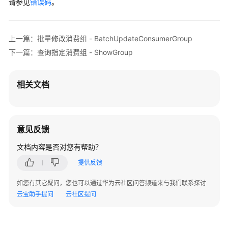
请参见
            e.printStackTrace();

错误码
。
详
        } 
catch
 (RequestTimeoutException e) {

情
            e.printStackTrace();

-
        } 
catch
 (ServiceResponseException e) {

ShowConsumerListOrDetails
上一篇：批量修改消费组 - BatchUpdateConsumerGroup
            e.printStackTrace();

下一篇：查询指定消费组 - ShowGroup
            System.out.println(e.getHttpStatusCode
重
            System.out.println(e.getRequestId());

置
            System.out.println(e.getErrorCode());

消
相关文档
            System.out.println(e.getErrorMsg());

费
        }

进
    }

度
-
意见反馈
ResetConsumeOffset
文档内容是否对您有帮助？
查
提供反馈
询
如您有其它疑问，您也可以通过华为云社区问答频道来与我们联系探讨
消
云宝助手提问
云社区提问
费
者
列