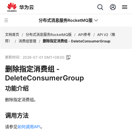
分布式消息服务RocketMQ版
文档首页
/
分布式消息服务RocketMQ版
/
API参考
/
API V2（推
荐）
/
消费组管理
/
删除指定消费组 - DeleteConsumerGroup
最
更新时间：
2026-07-01 GMT+08:00
新
动
删除指定消费组 -
态
DeleteConsumerGroup
服
功能介绍
务
公
删除指定消费组。
告
调用方法
产
品
请参见
如何调用API
。