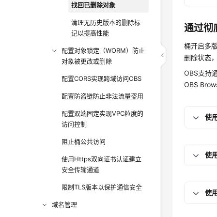
找回已删除对象
清理无历史版本的删除标
通过彻
记以提高性能
桶开启多
配置对象锁定（WORM）防止
删除状态
对象被更改或删除
OBS支持
配置CORS实现跨域访问OBS
OBS B
配置防盗链防止非法流量盗用
配置双端固定实现VPC粒度的
使用
访问控制
阻止桶公共访问
使用
使用Https双向证书认证建立
安全传输通道
限制TLS版本以保护通信安全
使用
域名管理