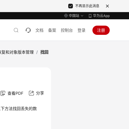
不再显示此消息
中国站
华为云App
文档
备案
控制台
登录
注册
恢复和对象版本管理
/
找回
分享
查看PDF
以下方法找回丢失的数