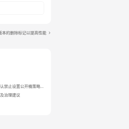
版本的删除标记以提高性能
华为云新创建OBS桶默认禁止设置公开桶策略与公开ACL功能通知
险及治理建议