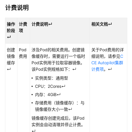
创
计费说明
建
镜
像
操作
计费
计费说明↵
相关文档↵
缓
阶段
项
存
↵
使
创建
Pod
涉及Pod的相关费用。创建镜
关于Pod费用的详
用
镜像
费用
像缓存时，需要运行一个临时
细说明，请参见
C
镜
缓存
Pod实例用于拉取容器镜像。
CE Autopilot集群
像
↵
该Pod实例规格如下：↵
计费项
。↵
缓
实例类型：通用型
存
CPU：2Cores↵
内存：4GiB↵
管
理
存储费用（镜像缓存）：与
镜
镜像缓存大小一致↵
像
镜像缓存创建完成后，该Pod
缓
实例会自动清理并停止计费。
存
↵