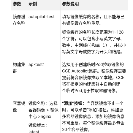
项
参数
示例
参数说明
与
密
镜像缓
autopilot-test
填写镜像缓存的名称，且不能与已
钥
存名称
有镜像缓存名称重复。
镜像缓存的名称长度范围为1~128
弹
个字符，可以包含小写英文字母、
性
数字、中划线(-)和点（.），并以小
伸
写英文字母或数字为开头和结尾。
缩
构建集
ap-test1
选择用于创建临时Pod拉取镜像的
插
群
CCE Autopilot集群。镜像缓存需要
件
提前将容器镜像拉取至本地，CCE
将在指定的构建集群中自动创建一
模
个临时Pod用于拉取容器镜像。
板
（Helm
容器镜
镜像名称：选择
“添加”
按钮：
当容器镜像不止一个
Chart）
像
容器镜像 > 镜像
时，可以单击
“添加”
按钮，添加更
中心 >nginx
多容器镜像信息，添加的镜像信息
权
不可重复。每个镜像缓存最多包含
镜像版本：
限
20个容器镜像。
latest