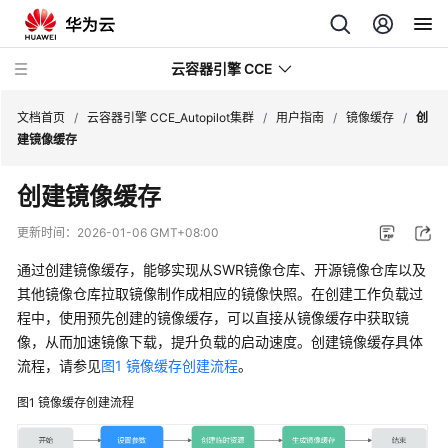
云容器引擎 CCE
文档首页
/
云容器引擎 CCE_Autopilot集群
/
用户指南
/
镜像缓存
/
创
建镜像缓存
创建镜像缓存
最
更新时间：
2026-01-06 GMT+08:00
新
通过创建镜像缓存，能够实现从SWR镜像仓库、开源镜像仓库以及
动
其他镜像仓库拉取镜像制作成相应的镜像快照。在创建工作负载过
态
程中，使用预先创建的镜像缓存，可以直接从镜像缓存中获取镜
像，从而加速镜像下载，提升负载的启动速度。创建镜像缓存具体
服
流程，请参见
图1 镜像缓存创建流程
。
务
公
图1
镜像缓存创建流程
告