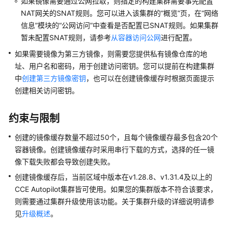
如果镜像需要通过公网拉取，则指定的构建集群需要事先配置
集
NAT网关的SNAT规则。您可以进入该集群的
“概览”
页，在
“网络
群
信息”
模块的
“公网访问”
中查看是否配置已SNAT规则。如果集群
暂未配置SNAT规则，请参考
从容器访问公网
进行配置。
工
作
如果需要镜像为第三方镜像，则需要您提供私有镜像仓库的地
负
址、用户名和密码，用于创建访问密钥。您可以提前在构建集群
载
中
创建第三方镜像密钥
，也可以在创建镜像缓存时根据页面提示
创建相关访问密钥。
镜
像
约束与限制
缓
存
创建的镜像缓存数量不超过50个，且每个镜像缓存最多包含20个
容器镜像。创建镜像缓存时采用串行下载的方式，选择的任一镜
镜
像下载失败都会导致创建失败。
像
缓
创建镜像缓存后，当前区域中版本在v1.28.8、v1.31.4及以上的
存
CCE Autopilot集群皆可使用。如果您的集群版本不符合该要求，
概
则需要通过集群升级使用该功能。关于集群升级的详细说明请参
述
见
升级概述
。