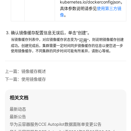
皮
kubernetes.io/dockerconfigjson，
书
具体参数说明请参见
使用第三方镜
资
像
。
源
确认镜像缓存配置信息无误后，单击“创建”。
支
持
当镜像缓存列表中，对应镜像缓存状态变为
，则说明镜像缓存创建
“可用”
成功。创建完成后，集群需要一定时间同步镜像缓存的信息以便您进一步
区
使用镜像缓存，不同集群的同步时间可能有所差异，请耐心等候。
域
系
上一篇：镜像缓存概述
统
权
下一篇：使用镜像缓存
限
相关文档
最新动态
最新公告
华为云容器服务CCE Autopilot数据面账单变更公告