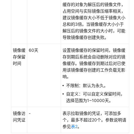
见
缓存的对象为解压后的镜像文件，
问
占用空间与实际镜像压缩率相关，
题
建议镜像缓存大小不低于镜像大小
总和的3倍。当镜像缓存大小小于
视
解压后的镜像文件的大小时，可能
频
导致镜像缓存创建失败。
帮
助
镜像缓
60天
设置镜像缓存的保留时间，镜像缓
存保留
存到期后系统会自动删除对应的镜
文
时间
像缓存。镜像缓存到期过后对已使
档
用该镜像缓存创建的工作负载无影
下
响。
载
不限制：默认为永久。
自定义：可以自定义保留时间，
选择范围为1~10000天。
通
用
镜像访
-
表示拉取镜像的凭证，可添加多
参
问凭证
个，最多不超过20个。参数说明请
考
参见
表2
。