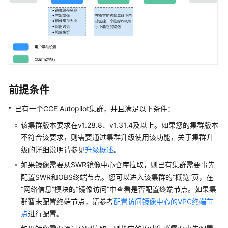
产
品
介
绍
计
费
说
前提条件
明
已有一个CCE Autopilot集群，并且满足以下条件：
快
该集群版本要求在v1.28.8、v1.31.4及以上。如果您的集群版本
速
不符合该要求，则需要通过集群升级使用该功能，关于集群升
入
级的详细说明请参见
升级概述
。
门
如果镜像需要从SWR镜像中心仓库拉取，则已有集群需要事先
用
配置SWR和OBS终端节点。您可以进入该集群的
“概览”
页，在
户
“网络信息”
模块的
“镜像访问”
中查看是否配置终端节点。如果集
指
群暂未配置终端节点，请参考
配置访问镜像中心的VPC终端节
南
点
进行配置。