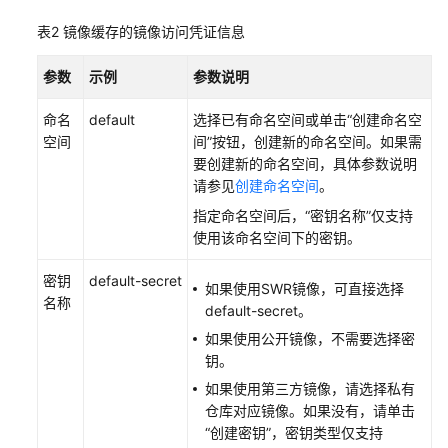
产
品
表2
镜像缓存的镜像访问凭证信息
术
语
参数
示例
参数说明
责
命名
default
选择已有命名空间或单击“创建命名空
任
空间
间”按钮，创建新的命名空间。如果需
共
要创建新的命名空间，具体参数说明
担
请参见
创建命名空间
。
指定命名空间后，
“密钥名称”
仅支持
云
使用该命名空间下的密钥。
服
务
密钥
default-secret
如果使用SWR镜像，可直接选择
等
名称
default-secret。
级
协
如果使用公开镜像，不需要选择密
议
钥。
（SLA）
如果使用第三方镜像，请选择私有
仓库对应镜像。如果没有，请单击
白
“创建密钥”
，密钥类型仅支持