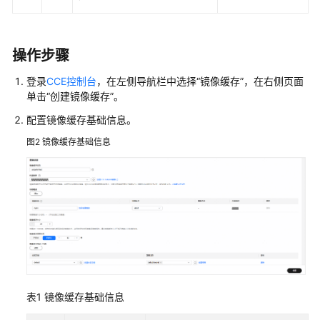
网
络
操作步骤
存
登录
CCE控制台
，在左侧导航栏中选择“镜像缓存”，在右侧页面
储
单击
“创建镜像缓存”
。
云
配置镜像缓存基础信息。
原
图2
镜像缓存基础信息
生
观
测
命
名
空
间
配
表1
镜像缓存基础信息
置