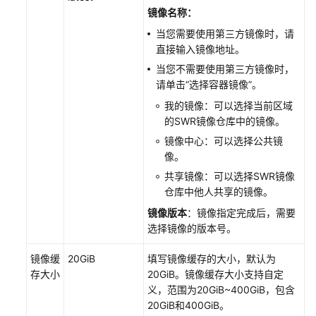
镜像名称：
配
当您需要使用第三方镜像时，请
置
直接输入镜像地址。
中
当您不需要使用第三方镜像时，
心
请单击
“选择容器镜像”
。
最
我的镜像：可以选择当前区域
佳
的SWR镜像仓库中的镜像。
实
镜像中心：可以选择公共镜
践
像。
共享镜像：可以选择SWR镜像
API
仓库中他人共享的镜像。
参
考
镜像版本
：镜像指定完成后，需要
选择镜像的版本号。
SDK
镜像缓
20GiB
填写镜像缓存的大小，默认为
参
存大小
20GiB。镜像缓存大小支持自定
考
义，范围为20GiB~400GiB，包含
20GiB和400GiB。
常