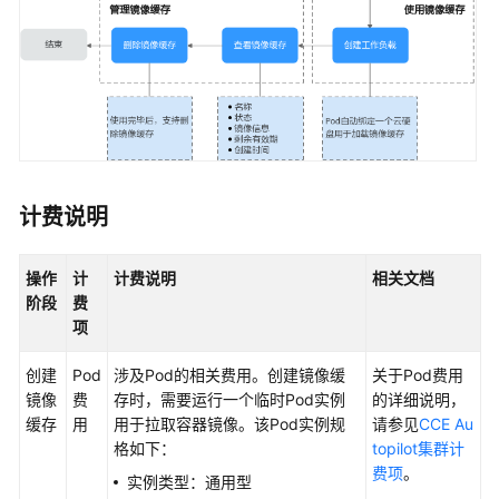
项
与
密
钥
弹
性
伸
缩
计费说明
插
操作
计
计费说明
相关文档
件
阶段
费
项
模
板
创建
Pod
涉及Pod的相关费用。创建镜像缓
关于Pod费用
（Helm
镜像
费
存时，需要运行一个临时Pod实例
的详细说明，
Chart）
缓存
用
用于拉取容器镜像。该Pod实例规
请参见
CCE Au
格如下：
topilot集群计
权
费项
。
实例类型：通用型
限