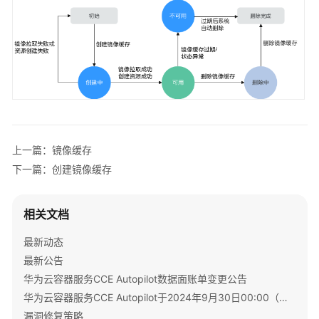
产
品
术
语
责
任
共
担
上一篇：镜像缓存
云
下一篇：创建镜像缓存
服
务
等
相关文档
级
协
最新动态
议
最新公告
（SLA）
华为云容器服务CCE Autopilot数据面账单变更公告
华为云容器服务CCE Autopilot于2024年9月30日00:00（北京时间）转商
白
漏洞修复策略