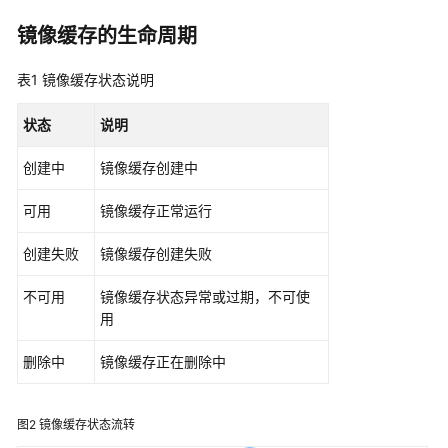
见
问
镜像缓存的生命周期
题
表1
镜像缓存状态说明
视
频
状态
说明
帮
助
创建中
镜像缓存创建中
文
可用
镜像缓存正常运行
档
创建失败
镜像缓存创建失败
下
载
不可用
镜像缓存状态异常或过期，不可使
用
通
用
删除中
镜像缓存正在删除中
参
考
图2
镜像缓存状态流转