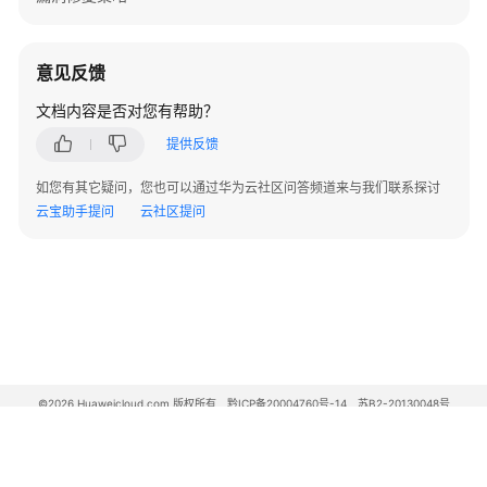
皮
书
资
意见反馈
源
文档内容是否对您有帮助？
支
提供反馈
持
区
如您有其它疑问，您也可以通过华为云社区问答频道来与我们联系探讨
域
云宝助手提问
云社区提问
系
统
权
限
©2026 Huaweicloud.com 版权所有
黔ICP备20004760号-14
苏B2-20130048号
A2.B1.B2-20070312
增值电信业务经营许可证：B1.B2-20200593 | 代理域名注册服务机构：新网、西数
电子营业执照
贵公网安备 52990002000093号