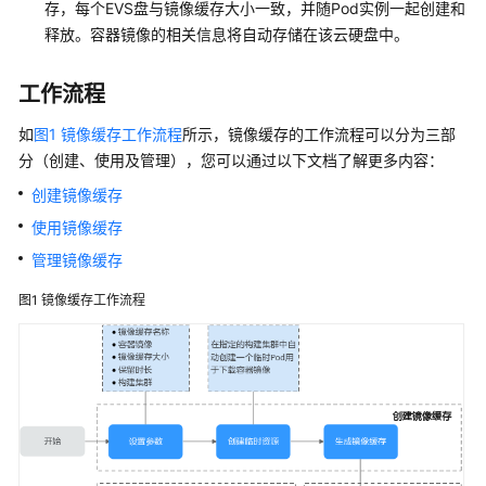
存，每个EVS盘与镜像缓存大小一致，并随Pod实例一起创建和
网
释放。容器镜像的相关信息将自动存储在该云硬盘中。
络
工作流程
存
储
如
图1 镜像缓存工作流程
所示，镜像缓存的工作流程可以分为三部
分（创建、使用及管理），您可以通过以下文档了解更多内容：
云
创建镜像缓存
原
使用镜像缓存
生
观
管理镜像缓存
测
图1
镜像缓存工作流程
命
名
空
间
配
置