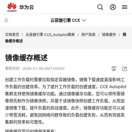
云容器引擎 CCE
文档首页
/
云容器引擎 CCE_Autopilot集群
/
用户指南
/
镜像缓存
/
镜
像缓存概述
镜像缓存概述
最
更新时间：
2026-01-06 GMT+08:00
新
创建工作负载时需要拉取指定容器镜像，镜像下载速度直接影响工
动
作负载的创建效率。为了提升工作负载的创建速度，CCE Autopilot
态
集群支持使用镜像缓存功能。通过镜像缓存功能，您可以将所需镜
像预先制作为镜像快照，并基于该镜像快照创建工作负载，从而加
服
速镜像下载，提升负载的启动速度。此外，镜像缓存功能还可以减
务
公
少带宽消耗，避免因网络问题导致的负载创建失败，从而有效提高
告
集群的效率和可靠性。
镜像缓存常见的使用场景有：