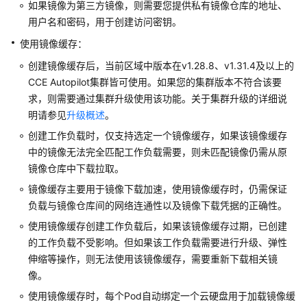
如果镜像为第三方镜像，则需要您提供私有镜像仓库的地址、
创
用户名和密码，用于创建访问密钥。
建
镜
使用镜像缓存：
像
创建镜像缓存后，当前区域中版本在v1.28.8、v1.31.4及以上的
缓
CCE Autopilot集群皆可使用。如果您的集群版本不符合该要
存
求，则需要通过集群升级使用该功能。关于集群升级的详细说
使
明请参见
升级概述
。
用
创建工作负载时，仅支持选定一个镜像缓存，如果该镜像缓存
镜
中的镜像无法完全匹配工作负载需要，则未匹配镜像仍需从原
像
镜像仓库中下载拉取。
缓
镜像缓存主要用于镜像下载加速，使用镜像缓存时，仍需保证
存
负载与镜像仓库间的网络连通性以及镜像下载凭据的正确性。
管
使用镜像缓存创建工作负载后，如果该镜像缓存过期，已创建
理
的工作负载不受影响。但如果该工作负载需要进行升级、弹性
镜
伸缩等操作，则无法使用该镜像缓存，需要重新下载相关镜
像
像。
缓
使用镜像缓存时，每个Pod自动绑定一个云硬盘用于加载镜像缓
存