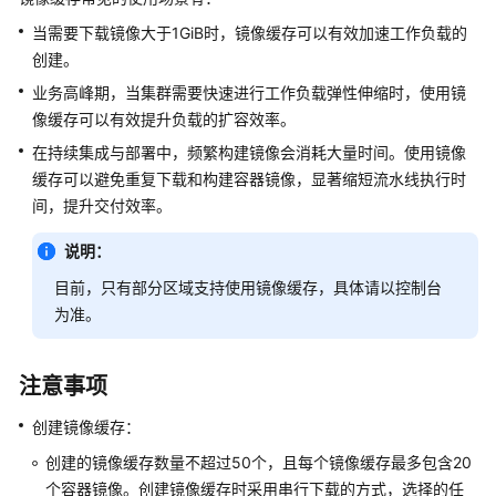
产
当需要下载镜像大于1GiB时，镜像缓存可以有效加速工作负载的
品
介
创建。
绍
业务高峰期，当集群需要快速进行工作负载弹性伸缩时，使用镜
像缓存可以有效提升负载的扩容效率。
计
在持续集成与部署中，频繁构建镜像会消耗大量时间。使用镜像
费
缓存可以避免重复下载和构建容器镜像，显著缩短流水线执行时
说
间，提升交付效率。
明
说明：
快
速
目前，只有部分区域支持使用镜像缓存，具体请以控制台
入
为准。
门
用
注意事项
户
创建镜像缓存：
指
南
创建的镜像缓存数量不超过50个，且每个镜像缓存最多包含20
个容器镜像。创建镜像缓存时采用串行下载的方式，选择的任