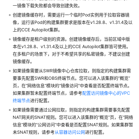
集
一镜像下载失败都会导致创建失败。
群
创建镜像缓存时，需要运行一个临时Pod实例用于拉取容器镜
像，运行该Pod的构建集群要求是版本在v1.28.8、v1.31.4及以
工
上的CCE Autopilot集群。
作
负
镜像缓存是租户级别的资源。创建镜像缓存后，当前区域中版
载
本在v1.28.8、v1.31.4及以上的CCE Autopilot集群皆可使用。
在多租户的场景下，对于不希望共享的私密镜像，不建议创建
镜
镜像缓存。
像
如果镜像需要从SWR镜像中心仓库拉取，则指定的构建集群需
缓
要事先配置SWR和OBS终端节点。您可以进入该集群的
“概览”
存
页，在
“网络信息”
模块的
“镜像访问”
中查看是否配置终端节点。
如果集群暂未配置终端节点，请参考
配置访问镜像中心的VPC
镜
终端节点
像
进行配置。
缓
如果镜像需要通过公网拉取，则指定的构建集群需要事先配置
存
NAT网关的SNAT规则。您可以进入该集群的
“概览”
页，在
“网络
概
信息”
模块的
“公网访问”
中查看是否配置SNAT规则。如果集群暂
述
未SNAT规则，请参考
从容器访问公网
进行配置。