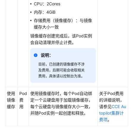
CPU：2Cores
配
内存：4GiB
置
存储费用（镜像缓存）：与镜像
中
缓存大小一致
心
镜像缓存创建完成后，该Pod实例
最
会自动清理并停止计费。
佳
说明：
实
践
目前，已创建的镜像缓存不涉
及费用，后期可能会收取相关
API
费用，具体请以控制台为准。
参
考
使用
Pod
使用镜像缓存时，每个Pod自动绑
关于Pod费用
镜像
费
定一个云硬盘用于加载镜像缓存，
的详细说明，
SDK
缓存
用
每个云硬盘与镜像缓存大小一致，
请参见
CCE Au
参
并随Pod实例一起创建和释放。
topilot集群计
考
费项
。
常