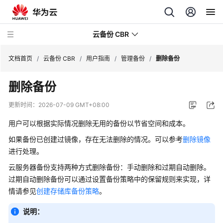
云备份 CBR
文档首页
/
云备份 CBR
/
用户指南
/
管理备份
/
删除备份
删除备份
最
新
更新时间：
2026-07-09 GMT+08:00
动
态
用户可以根据实际情况删除无用的备份以节省空间和成本。
如果备份已创建过镜像，存在无法删除的情况。可以参考
删除镜像
服
进行处理。
务
云服务器备份支持两种方式删除备份：手动删除和过期自动删除。
公
告
过期自动删除备份可以通过设置备份策略中的保留规则来实现，详
情请参见
创建存储库备份策略
。
产
说明：
品