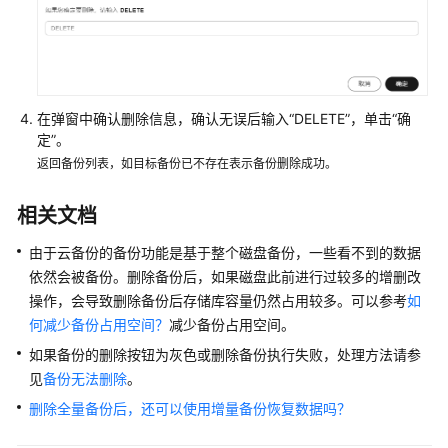
备
份
概
述
在弹窗中确认删除信息，确认无误后输入“DELETE”，单击“确
备
定”。
份
返回备份列表，如目标备份已不存在表示备份删除成功。
业
务
相关文档
场
景
由于云备份的备份功能是基于整个磁盘备份，一些看不到的数据
分
依然会被备份。删除备份后，如果磁盘此前进行过较多的增删改
析
操作，会导致删除备份后存储库容量仍然占用较多。可以参考
如
何减少备份占用空间？
减少备份占用空间。
创
如果备份的删除按钮为灰色或删除备份执行失败，处理方法请参
建
手
见
备份无法删除
。
动
删除全量备份后，还可以使用增量备份恢复数据吗？
备
份