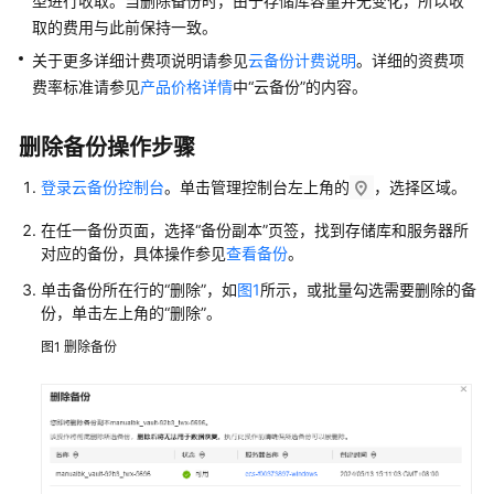
型进行收取。当删除备份时，由于存储库容量并无变化，所以收
IAM
授
取的费用与此前保持一致。
权
关于更多详细计费项说明请参见
云备份计费说明
。详细的资费项
使
费率标准请参见
产品价格详情
中“云备份”的内容。
用
CBR
删除备份操作步骤
的
权
登录云备份控制台
。单击管理控制台左上角的
，选择区域。
限
在任一备份页面，选择
“备份副本”
页签，找到存储库和服务器所
管
对应的备份，具体操作参见
查看备份
。
理
单击备份所在行的
“删除”
，如
图1
所示，或批量勾选需要删除的备
存
份，单击左上角的“删除”。
储
库
图1
删除备份
管
理
备
份