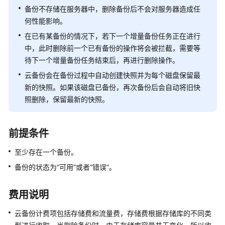
介
备份不存储在服务器中，删除备份后不会对服务器造成任
绍
何性能影响。
计
在已有某备份的情况下，若下一个增量备份任务正在进行
费
中，此时删除前一个已有备份的操作将会被拦截，需要等
说
待下一个增量备份任务结束后，再进行删除操作。
明
云备份会在备份过程中自动创建快照并为每个磁盘保留最
新的快照。如果该磁盘已备份，再次备份后会自动将旧快
快
照删除，保留最新的快照。
速
入
门
前提条件
用
至少存在一个备份。
户
备份的状态为“可用”或者“错误”。
指
南
费用说明
通
云备份计费项包括存储费和流量费，存储费根据存储库的不同类
过