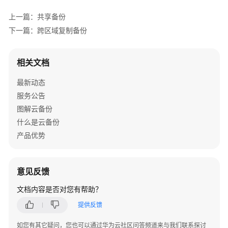
上一篇：共享备份
查
下一篇：跨区域复制备份
看
备
份
相关文档
一
最新动态
键
服务公告
备
图解云备份
份
什么是云备份
云
服
产品优势
务
器
意见反馈
修
文档内容是否对您有帮助？
改
备
提供反馈
份
名
如您有其它疑问，您也可以通过华为云社区问答频道来与我们联系探讨