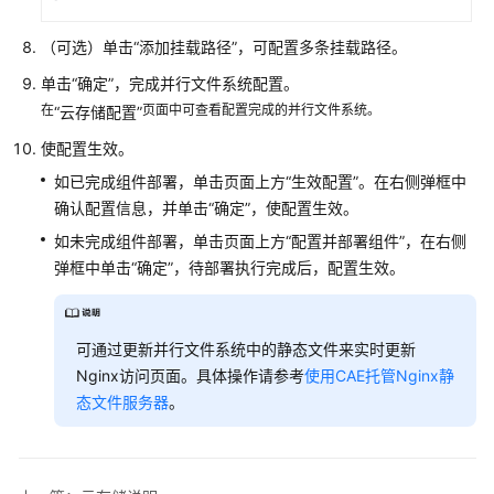
缩
策
（可选）单击
“添加挂载路径”
，可配置多条挂载路径。
略
单击
“确定”
，完成并行文件系统配置。
在
页面中可查看配置完成的并行文件系统。
“云存储配置”
配
置
使配置生效。
云
如已完成组件部署，单击页面上方“生效配置”。在右侧弹框中
存
确认配置信息，并单击“确定”，使配置生效。
储
如未完成组件部署，单击页面上方“配置并部署组件”，在右侧
云
弹框中单击“确定”，待部署执行完成后，配置生效。
存
储
说
可通过更新并行文件系统中的静态文件来实时更新
明
Nginx访问页面。具体操作请参考
使用CAE托管Nginx静
态文件服务器
。
配
置
并
行