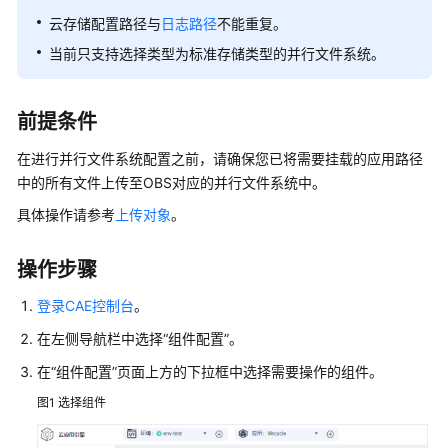
说
明
云存储配置路径与
日志路径
不能重复。
当前只支持选择类型为标准存储类型的并行文件系统。
快
速
入
前提条件
门
在进行并行文件系统配置之前，请确保您已将需要挂载的应用路径
用
中的所有文件上传至OBS对应的并行文件系统中。
户
具体操作请参考
上传对象
。
指
南
操作步骤
云
登录CAE控制台
。
应
用
在左侧导航栏中选择“组件配置”。
引
在
“组件配置”
页面上方的下拉框中选择需要操作的组件。
擎
图1
使
选择组件
用
流