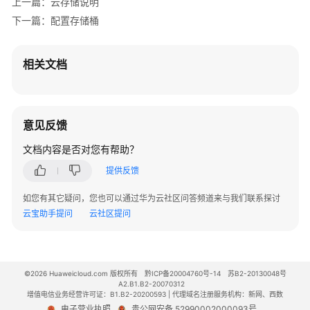
上一篇：云存储说明
文
下一篇：配置存储桶
件
系
统
相关文档
配
置
存
意见反馈
储
桶
文档内容是否对您有帮助？
提供反馈
配
置
如您有其它疑问，您也可以通过华为云社区问答频道来与我们联系探讨
授
云宝助手提问
云社区提问
权
高
性
能
©2026 Huaweicloud.com 版权所有
黔ICP备20004760号-14
苏B2-20130048号
弹
A2.B1.B2-20070312
增值电信业务经营许可证：B1.B2-20200593 | 代理域名注册服务机构：新网、西数
性
电子营业执照
贵公网安备 52990002000093号