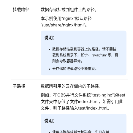
件
挂载路径
数据存储挂载到组件上的路径。
配
本示例使用“nginx”默认路径
置
“/usr/share/nginx/html”。
概
述
说明：
配
数据存储挂载到容器上的路径，请不要挂
置
载到系统目录下，如“/”、“/var/run”等，否
云
则会导致容器异常。
数
云存储的挂载路径不能重复。
据
库
RDS
子路径
数据所引用的云存储内的子路径。
例如：在OBS并行文件系统“test-nginx”的test
配
文件夹中存储了文件index.html，如需引用此
置
文件，则子路径输入test/index.html。
微
服
说明：
务
引
使用子路径挂载本地磁盘，实现在单一