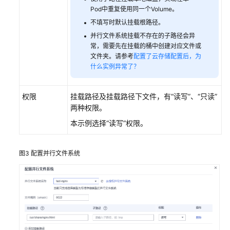
擎
Pod中重复使用同一个Volume。
CSE
不填写时默认挂载根路径。
并行文件系统挂载不存在的子路径会异
配
常，需要先在挂载的桶中创建对应文件或
置
文件夹。请参考
配置了云存储配置后，为
环
什么实例异常了？
境
变
权限
挂载路径及挂载路径下文件，有“读写”、“只读”
量
两种权限。
配
本示例选择“读写”权限。
置
访
图3
配置并行文件系统
问
方
式
配
置
伸