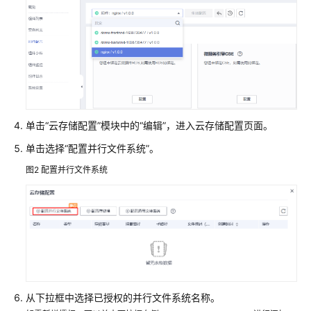
程
通
过
IAM
授
予
使
单击“云存储配置”模块中的
“编辑”
，进入云存储配置页面。
用
单击选择
“配置并行文件系统”
。
CAE
的
图2
配置并行文件系统
权
限
环
境
管
理
从下拉框中选择已授权的并行文件系统名称。
应