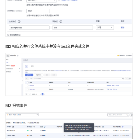
说
明
快
速
入
门
图2
相应的并行文件系统中并没有test文件夹或文件
用
户
指
南
最
佳
实
图3
报错事件
践
API
参