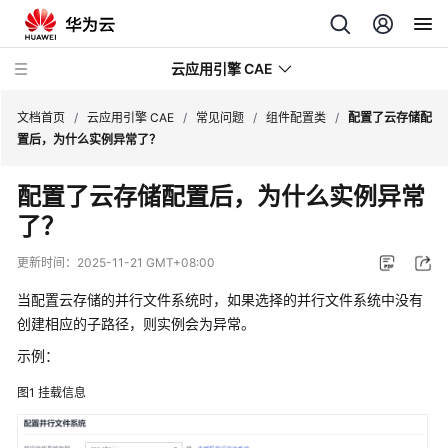
云应用引擎 CAE
文档首页
/
云应用引擎 CAE
/
常见问题
/
组件配置类
/
配置了云存储配
置后，为什么实例异常了？
最
配置了云存储配置后，为什么实例异常
新
了？
动
态
更新时间：
2025-11-21 GMT+08:00
产
当配置云存储的并行文件系统时，如果选择的并行文件系统中没有
品
创建相应的子路径，则实例会为异常。
介
示例：
绍
图1
挂载信息
计
费