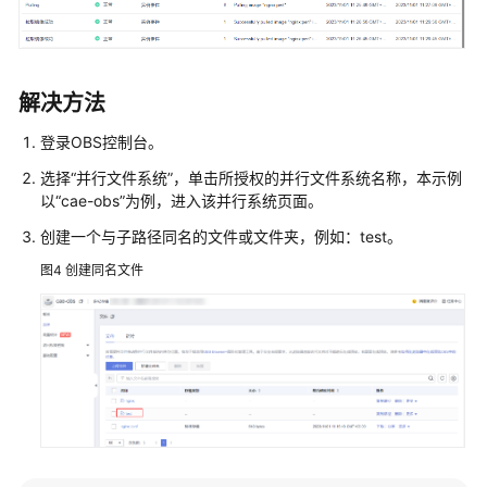
考
SDK
参
考
解决方法
登录OBS控制台。
常
见
选择“并行文件系统”，单击所授权的并行文件系统名称，本示例
问
以“cae-obs”为例，进入该并行系统页面。
题
创建一个与子路径同名的文件或文件夹，例如：test。
组
图4
创建同名文件
件
管
理
类
组
件
配