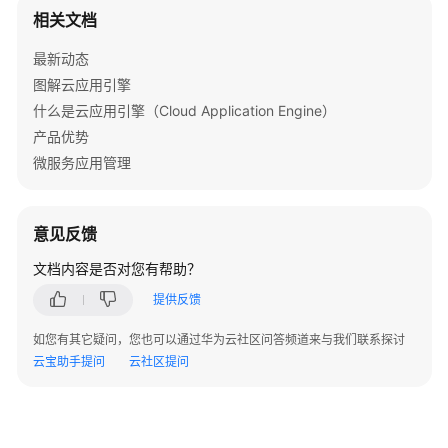
置
相关文档
类
最新动态
系
图解云应用引擎
统
什么是云应用引擎（Cloud Application Engine）
配
置
产品优势
类
微服务应用管理
服
务
意见反馈
资
文档内容是否对您有帮助？
源
类
提供反馈
网
如您有其它疑问，您也可以通过华为云社区问答频道来与我们联系探讨
络
云宝助手提问
云社区提问
问
题
类