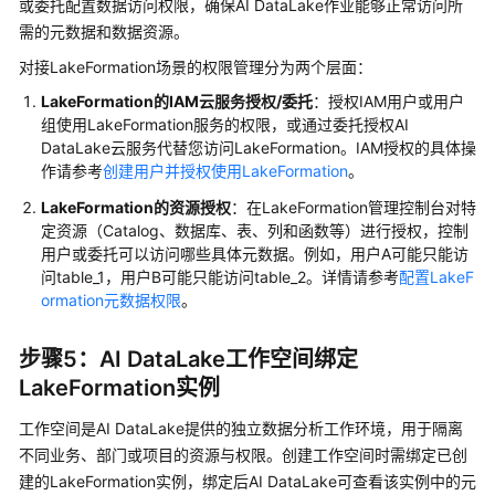
或委托配置数据访问权限，确保AI DataLake作业能够正常访问所
引
需的元数据和数据资源。
擎
对接LakeFormation场景的权限管理分为两个层面：
端
点
LakeFormation的IAM云服务授权/委托
：授权IAM用户或用户
组使用LakeFormation服务的权限，或通过委托授权AI
使
DataLake云服务代替您访问LakeFormation。IAM授权的具体操
作请参考
创建用户并授权使用LakeFormation
。
用
DataArts
LakeFormation的资源授权
：在LakeFormation管理控制台对特
Studio
定资源（Catalog、数据库、表、列和函数等）进行授权，控制
开
用户或委托可以访问哪些具体元数据。例如，用户A可能只能访
发
问table_1，用户B可能只能访问table_2。详情请参考
配置LakeF
AI
ormation元数据权限
。
DataLake
作
步骤5：AI DataLake工作空间绑定
业
LakeFormation实例
查
工作空间是AI DataLake提供的独立数据分析工作环境，用于隔离
看
不同业务、部门或项目的资源与权限。创建工作空间时需绑定已创
作
建的LakeFormation实例，绑定后AI DataLake可查看该实例中的元
业