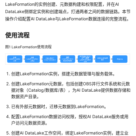
规
LakeFormation的实例创建、元数据构建和权限配置，并在AI
划
DataLake侧绑定实例和创建端点，打通两者之间的数据链路。本节
操作介绍配置AI DataLake与LakeFormation数据连接的完整流程。
产
品
使用流程
介
绍
图1
LakeFormation使用流程
计
费
说
创建LakeFormation实例，搭建元数据管理与服务载体。
明
创建LakeFormation元数据，包括创建OBS并行文件系统和元数
据对象（Catalog/数据库/表），为AI DataLake提供数据存储和
快
数据资产目录。
速
入
已有外部元数据时，迁移元数据到LakeFormation。
门
配置LakeFormation数据访问权限，授权AI DataLake服务或用
户访问元数据资源。
用
户
创建AI DataLake工作空间，绑定LakeFormation实例，建立业