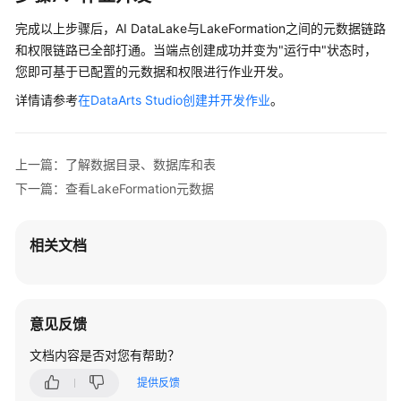
数
完成以上步骤后，AI DataLake与LakeFormation之间的元数据链路
据
和权限链路已全部打通。当端点创建成功并变为"运行中"状态时，
库
和
您即可基于已配置的元数据和权限进行作业开发。
表
详情请参考
在DataArts Studio创建并开发作业
。
创
建
上一篇：了解数据目录、数据库和表
LakeFormation
下一篇：查看LakeFormation元数据
元
数
据
相关文档
查
看
LakeFormation
意见反馈
元
数
文档内容是否对您有帮助？
据
提供反馈