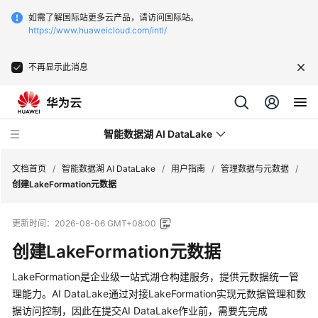
如需了解国际站更多云产品，请访问国际站。
https://www.huaweicloud.com/intl/
不再显示此消息
智能数据湖 AI DataLake
文档首页
/
智能数据湖 AI DataLake
/
用户指南
/
管理数据与元数据
/
创建LakeFormation元数据
最
更新时间：
2026-08-06 GMT+08:00
新
动
创建LakeFormation元数据
态
LakeFormation是企业级一站式湖仓构建服务，提供元数据统一管
版
理能力。AI DataLake通过对接LakeFormation实现元数据管理和数
本
据访问控制，因此在提交AI DataLake作业前，需要先完成