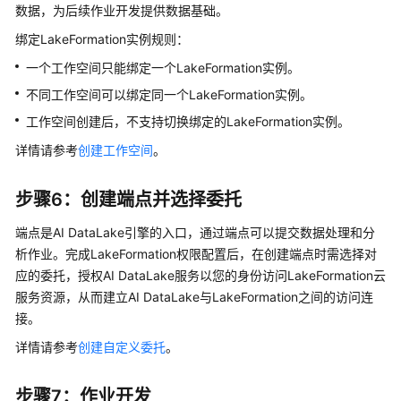
数据，为后续作业开发提供数据基础。
运
行
绑定LakeFormation实例规则：
历
一个工作空间只能绑定一个LakeFormation实例。
史
不同工作空间可以绑定同一个LakeFormation实例。
管
工作空间创建后，不支持切换绑定的LakeFormation实例。
理
详情请参考
创建工作空间
。
数
据
与
步骤6：创建端点并选择委托
元
端点是AI DataLake引擎的入口，通过端点可以提交数据处理和分
数
据
析作业。完成LakeFormation权限配置后，在创建端点时需选择对
应的委托，授权AI DataLake服务以您的身份访问LakeFormation云
了
服务资源，从而建立AI DataLake与LakeFormation之间的访问连
解
接。
数
详情请参考
创建自定义委托
。
据
目
录、
步骤7：作业开发