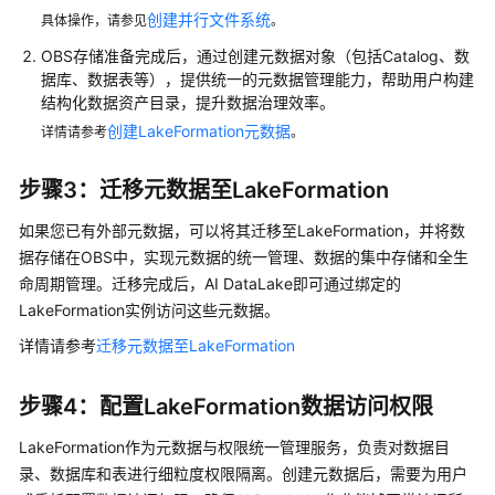
Aura
创建并行文件系统
具体操作，请参见
。
引
擎
OBS存储准备完成后，通过创建元数据对象（包括Catalog、数
端
据库、数据表等），提供统一的元数据管理能力，帮助用户构建
点
结构化数据资产目录，提升数据治理效率。
创建LakeFormation元数据
详情请参考
。
创
建
步骤3：迁移元数据至LakeFormation
AI
DataLake
如果您已有外部元数据，可以将其迁移至LakeFormation，并将数
Ray
据存储在OBS中，实现元数据的统一管理、数据的集中存储和全生
引
命周期管理。迁移完成后，AI DataLake即可通过绑定的
擎
LakeFormation实例访问这些元数据。
端
详情请参考
迁移元数据至LakeFormation
点
创
步骤4：配置LakeFormation数据访问权限
建
AI
LakeFormation作为元数据与权限统一管理服务，负责对数据目
DataLake
录、数据库和表进行细粒度权限隔离。创建元数据后，需要为用户
Spark