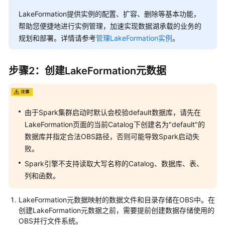
DataLake
LakeFormation提供实例的配置、扩容、删除等基本功能，
计
算
帮助您便捷地进行实例管理，加速实现数据湖承载的业务的
资
规划和部署。详情请参考
管理LakeFormation实例
。
源
池
步骤2：创建LakeFormation元数据
创
建
AI
由于Spark集群启动时默认会校验default数据库，请先在
DataLake
LakeFormation页面的当前Catalog下创建名为"default"的
存
数据库并指定合法OBS路径，否则可能导致Spark启动失
储
资
败。
源
Spark引擎不支持读取大写名称的Catalog、数据库、表、
列和函数。
创
建
LakeFormation元数据映射的数据文件和目录存储在OBS中。在
AI
创建LakeFormation元数据之前，需要提前创建数据存储使用的
DataLake
OBS并行文件系统。