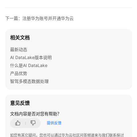
规
划
下一篇：注册华为账号并开通华为云
产
品
介
相关文档
绍
最新动态
AI DataLake版本说明
计
费
什么是AI DataLake
说
产品优势
明
智驾多模态数据处理
快
速
意见反馈
入
门
文档内容是否对您有帮助？
提供反馈
用
户
如您有其它疑问，您也可以通过华为云社区问答频道来与我们联系探讨