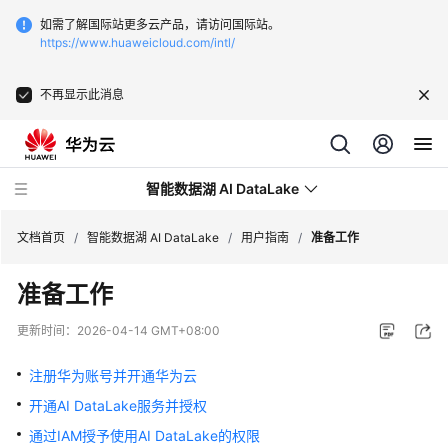
如需了解国际站更多云产品，请访问国际站。
https://www.huaweicloud.com/intl/
不再显示此消息
智能数据湖 AI DataLake
文档首页
/
智能数据湖 AI DataLake
/
用户指南
/
准备工作
准备工作
最
新
更新时间：
2026-04-14 GMT+08:00
动
态
注册华为账号并开通华为云
开通AI DataLake服务并授权
版
本
通过IAM授予使用AI DataLake的权限