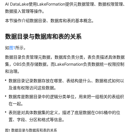
规
AI DataLake
使用LakeFormation提供元数据管理、数据权限管理、
划
数据接入管理等操作。
本节操作介绍数据目录、数据库和表的基本概念。
产
品
介
数据目录与数据库和表的关系
绍
如
图1
所示，
计
数据目录负责管理元数据，数据库负责分类，表负责描述具体数据
费
集，OBS负责存储数据，而LakeFormation负责数据统一权限控制
说
和治理。
明
数据目录记录数据存放在哪里、表结构是什么、数据格式如何以
及谁有权限访问这些数据。
快
速
数据库是数据目录中的逻辑分类单位，用来把一组相关的表组织
入
在一起。
门
表则是对具体数据集的定义，描述了底层数据在OBS桶中的位
置、字段、分区和格式等信息。
用
户
图1
数据目录与数据库和表的关系