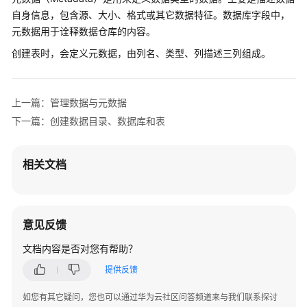
Aura
自身信息，包含源、大小、格式或其它数据特征。数据库字段中，
引
元数据用于诠释数据仓库的内容。
擎
端
创建表时，会定义元数据，由列名、类型、列描述三列组成。
点
创
上一篇：管理数据与元数据
建
下一篇：创建数据目录、数据库和表
AI
DataLake
Ray
相关文档
引
擎
端
点
意见反馈
创
文档内容是否对您有帮助？
建
提供反馈
AI
DataLake
如您有其它疑问，您也可以通过华为云社区问答频道来与我们联系探讨
Spark