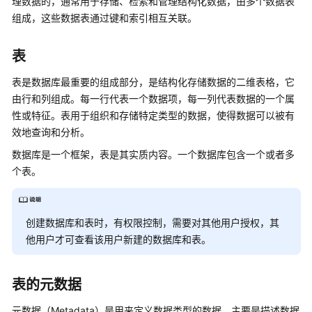
理数据的，通常用于存储、检索和管理结构化数据，由多个数据表
DataLake
组成，这些数据表通过键和索引相互关联。
计
算
资
表
源
表是数据库最重要的组成部分，是结构化存储数据的二维表格，它
池
由行和列组成。每一行代表一个数据项，每一列代表数据的一个属
创
性或特征。表用于组织和存储特定类型的数据，使得数据可以被有
建
效地查询和分析。
AI
数据库是一个框架，表是其实质内容。一个数据库包含一个或者多
DataLake
个表。
存
储
资
源
创建数据库和表时，有权限控制，需要对其他用户授权，其
他用户才可查看该用户新建的数据库和表。
创
建
表的元数据
AI
DataLake
元数据（Metadata）是用来定义数据类型的数据。主要是描述数据