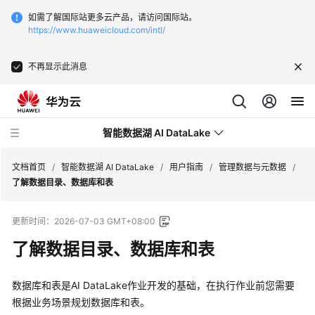
如需了解国际站更多云产品，请访问国际站。
https://www.huaweicloud.com/intl/
不再显示此消息
智能数据湖 AI DataLake
文档首页
/
智能数据湖 AI DataLake
/
用户指南
/
管理数据与元数据
/
了解数据目录、数据库和表
最
更新时间：
2026-07-03 GMT+08:00
新
动
了解数据目录、数据库和表
态
数据库和表是
AI DataLake
作业开发的基础，在执行作业前您需要
版
根据业务场景规划数据库和表。
本