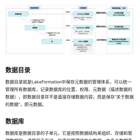
指
南
准
备
工
作
创
建
数据目录
AI
DataLake
数据目录就是LakeFormation中保存元数据的管理体系，可以统一
工
管理所有数据库，记录数据库的位置、权限、元数据（描述数据的
作
数据），即数据目录并不是直接存储数据内容，而是保存“关于数据
空
的数据”，即元数据。
间
数据库
创
建
数据库是数据目录的子单元，它是按照数据结构来组织、存储和管
AI