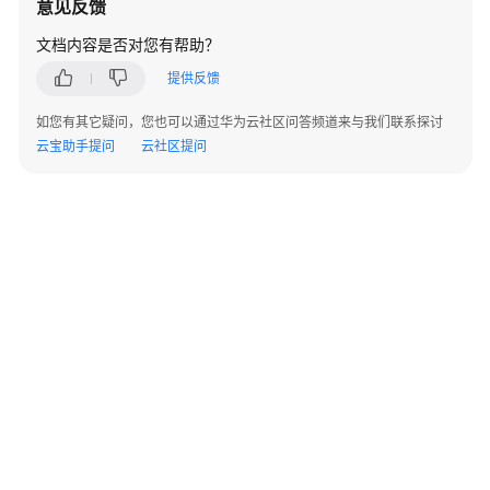
意见反馈
指
南
文档内容是否对您有帮助？
提供反馈
准
备
如您有其它疑问，您也可以通过华为云社区问答频道来与我们联系探讨
工
云宝助手提问
云社区提问
作
创
建
AI
DataLake
工
作
空
间
创
建
©2026 Huaweicloud.com 版权所有
黔ICP备20004760号-14
苏B2-20130048号
AI
A2.B1.B2-20070312