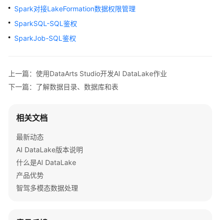
规
Spark对接LakeFormation数据权限管理
划
SparkSQL-SQL鉴权
产
SparkJob-SQL鉴权
品
介
绍
上一篇：使用DataArts Studio开发AI DataLake作业
下一篇：了解数据目录、数据库和表
计
费
说
相关文档
明
最新动态
快
AI DataLake版本说明
速
什么是AI DataLake
入
产品优势
门
智驾多模态数据处理
用
户