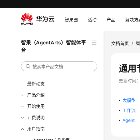
智果园
活动
产品
解决方
智果（AgentArts）智能体平
文档首页
/
智
台
通用
更新时间
最新动态
产品介绍
大模型
开始使用
工作流
计费说明
Agent
用户指南