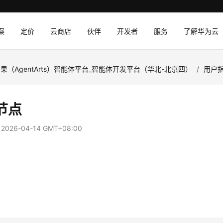
案
定价
云商店
伙伴
开发者
服务
了解华为云
果（AgentArts）智能体平台_智能体开发平台（华北-北京四）
/
用户
节点
：
2026-04-14 GMT+08:00