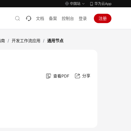
中国站
华为云App
文档
备案
控制台
登录
注册
指南
/
开发工作流应用
/
通用节点
分享
查看PDF