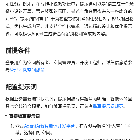
介
定任务。例如，在写作小说的场景中，提示词可以是
“请生成一个悬
绍
疑小说的开篇，营造紧张的氛围，描述主角在雨夜进入一座废弃的
别墅”
。提示词的作用在于为模型提供明确的任务目标，规范输出格
开
式，优化生成内容，并支持个性化需求。通过精心设计和优化提示
始
词，可以确保Agent生成符合特定风格和需求的内容。
使
用
前提条件
计
登录用户为空间所有者、空间管理员、开发工程师，详细信息请参
费
考
管理团队空间成员
。
说
明
配置提示词
用
根据业务需要编写提示词，提示词编写得越清晰明确，智能体的回
户
复也会越符合预期，如何编写提示词，可参考
撰写提示词规范
。
指
南
直接编写提示词
登录
AgentArts智能体开发平台
，在左侧导航栏“个人空间”区
AgentArts
域，选择目标空间。
选