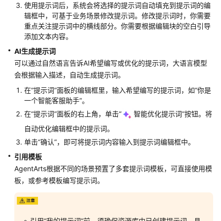
使用提示词后，系统会将选择的提示词自动填充到提示词的编
智
辑框中，可基于业务场景修改提示词。修改提示词时，你需要
能
重点关注提示词中的横线部分。你需要根据编辑块的空白引导
体
添加文本内容。
应
AI生成提示词
用
可以通过自然语言告诉AI希望编写或优化的提示词，大语言模型
会根据输入描述，自动生成提示词。
选
择
在
“提示词”
面板的编辑框里，输入希望编写的提示词，如“你是
并
一个智能客服助手”。
配
在
“提示词”
面板的右上角，单击
“
智能优化提示词”
按钮。将
置
自动优化编辑框中的提示词。
模
型
单击
“确认”
，即可将提示词内容输入到提示词编辑框中。
引用模板
配
AgentArts根据不同的场景预置了多套提示词模板，可直接使用模
置
板，或参考模板编写提示词。
提
示
词
引用
“我的提示词”
前，须确保资源库中已创建提示词，具