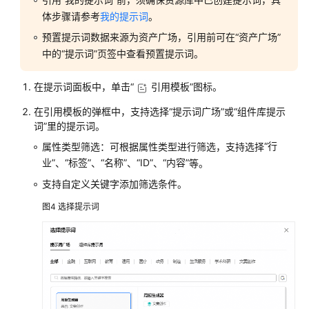
为
体步骤请参考
我的提示词
。
应
预置提示词数据来源为资产广场，引用前可在
“资产广场”
用
中的
“提示词”
页签中查看预置提示词。
添
加
在提示词面板中，单击
“
引用
模板”
图标。
技
能
在
引用
模板的弹框中，支持选择
“提示词广场”
或
“
组件库
提示
词”
里的提示词
。
为
“行
属性类型筛选：可根据属性类型进行筛选，支持选择
应
业”
“标签”
“名称”
“ID”
“内容”
、
、
、
、
等。
用
添
支持自定义关键字添加筛选条件。
加
图4
选择提示词
知
识
库
为
应
用