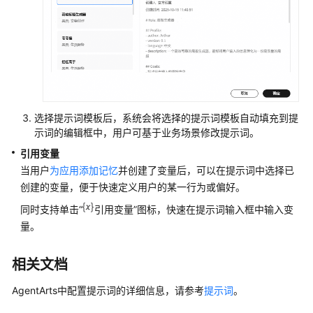
添
加
记
忆
提
升
选择提示词模板后，系统会将选择的提示词模板自动填充到提
应
示词的编辑框中，用户可基于业务场景修改提示词。
用
对
引用变量
话
当用户
为应用添加记忆
并创建了变量后，可以在提示词中选择已
体
创建的变量，便于快速定义用户的某一行为或偏好。
验
同时支持单击
“
引用变量”
图标，快速在提示词输入框中输入变
量。
调
试
应
相关文档
用
AgentArts中配置提示词的详细信息，请参考
提示词
。
配