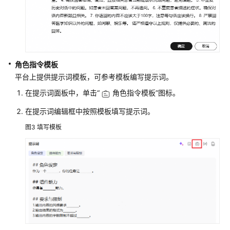
智
能
体
应
用
角色指令模板
创
平台上提供提示词模板，可参考模板编写提示词。
建
并
在提示词面板中，单击
“
角色指令模板”
图标。
配
在提示词编辑框中按照模板填写提示词。
置
单
图3
填写模板
智
能
体
应
用
创
建
单