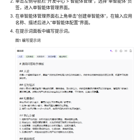
单击左侧导航栏
“
开发中心 > 智能体管理
”
，选择“单智能体”页
型
签，进入单智能体管理界面。
指
在单智能体管理界面右上角单击
“创建单智能体”
，在输入应用
南
名称、描述后进入
“单智能体配置”
界面。
在提示词面板中编写提示词。
AgentArts
使
图1
编写提示词
用
流
程
开
发
单
智
能
体
应
用
单