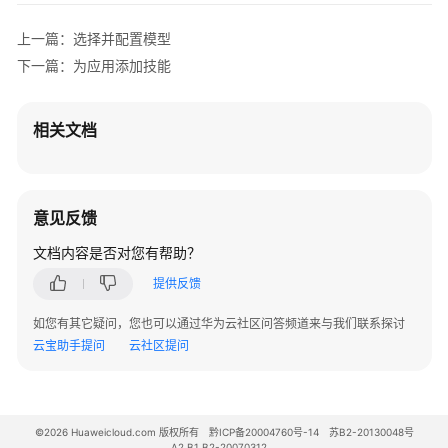
置
触
上一篇：选择并配置模型
发
下一篇：为应用添加技能
器
发
相关文档
布
应
用
意见反馈
通
文档内容是否对您有帮助？
过
API
提供反馈
调
用
如您有其它疑问，您也可以通过华为云社区问答频道来与我们联系探讨
单
云宝助手提问
云社区提问
智
能
体
应
©2026 Huaweicloud.com 版权所有
黔ICP备20004760号-14
苏B2-20130048号
A2.B1.B2-20070312