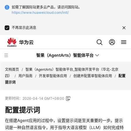
如需了解国际站更多云产品，请访问国际站。
https://www.huaweicloud.com/intl/
不再显示此消息
智果（AgentArts）智能体平台
文档首页
/
智果（AgentArts）智能体平台_智能体开发平台（华北-北京
四）
/
用户指南
/
开发单智能体应用
/
创建并配置单智能体应用
/
配置
提示词
最
新
更新时间：
2026-04-14 GMT+08:00
动
态
配置提示词
在搭建Agent应用的过程中，设置提示词是至关重要的一步。提示
产
品
词是一种自然语言指令，用于指导大语言模型（LLM）如何完成特