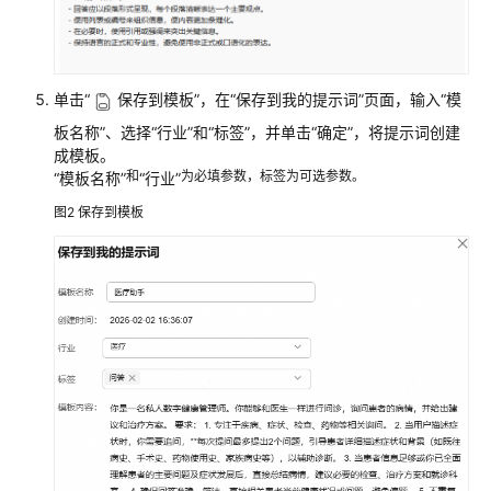
智
能
体
应
单击
“
保存到模板”
，在
“保存到我的提示词”
页面，输入
“模
用
介
板名称”
、选择
“行业”
和
“标签”
，并单击
“确定”
，将提示词创建
绍
成模板。
和
为必填参数，标签为可选参数。
“模板名称”
“行业”
示
图2
保存到模板
例：
搭
建
一
个
医
疗
问
诊
助
手