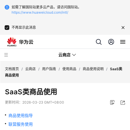
如需了解国际站更多云产品，请访问国际站。
https://www.huaweicloud.com/intl/
不再显示此消息
云商店
文档首页
/
云商店
/
用户指南
/
使用商品
/
商品使用说明
/
SaaS类
商品使用
云
SaaS类商品使用
商
店
更新时间：
2026-03-23 GMT+08:00
介
绍
商品使用指导
联营服务使用
用