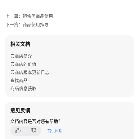
户
指
上一篇：镜像类商品使用
南
下一篇：商品使用指导
查
找
相关文档
与
了
云商店简介
解
云商店的价值
商
品
云商店版本更新日志
查找商品
试
商品信息获取
用
商
品
意见反馈
购
文档内容是否对您有帮助？
买
提供反馈
商