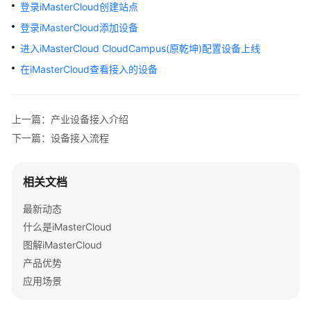
介
登录iMasterCloud创建站点
绍
登录iMasterCloud添加设备
进入iMasterCloud CloudCampus(原乾坤)配置设备上线
账
号
在iMasterCloud查看接入的设备
准
备
与
上一篇：产业设备接入介绍
登
下一篇：设备接入流程
录
设
相关文档
备
接
最新动态
入
什么是iMasterCloud
图解iMasterCloud
设
产品优势
备
应用场景
直
接