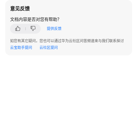
连
意见反馈
云
文档内容是否对您有帮助？
产
提供反馈
业
设
如您有其它疑问，您也可以通过华为云社区问答频道来与我们联系探讨
备
云宝助手提问
云社区提问
接
入
介
绍
通
过
iMasterCloud
CloudCampus(原
乾
坤)
系
统