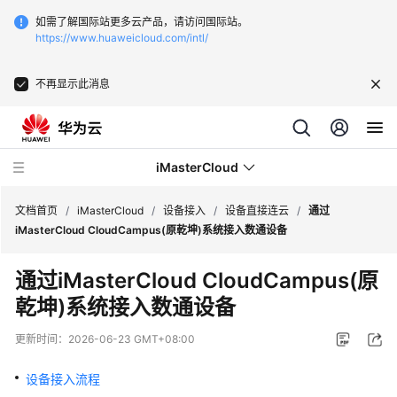
如需了解国际站更多云产品，请访问国际站。
https://www.huaweicloud.com/intl/
不再显示此消息
iMasterCloud
文档首页
/
iMasterCloud
/
设备接入
/
设备直接连云
/
通过
iMasterCloud CloudCampus(原乾坤)系统接入数通设备
最
通过
iMasterCloud CloudCampus(原
新
乾坤)
系统接入数通设备
动
态
更新时间：
2026-06-23 GMT+08:00
产
设备接入流程
品