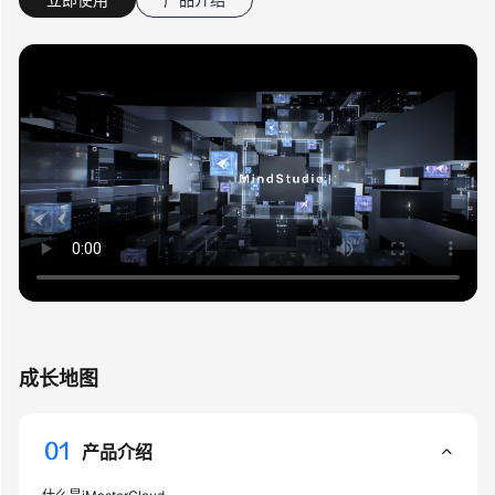
介
绍
账
号
准
备
与
登
录
设
备
接
入
成长地图
常
用
产品介绍
操
作