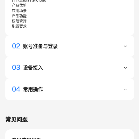
什么是iMasterCloud
产品优势
常
应用场景
见
产品功能
权限管理
问
配置要求
题
API
账号准备与登录
参
考
设备接入
iMasterCloud
术
语
常用操作
文
档
下
常见问题
载