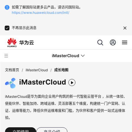
如需了解国际站更多云产品，请访问国际站。
https://www.huaweicloud.com/intl/
不再显示此消息
iMasterCloud
文档首页
/
iMasterCloud
/
成长地图
iMasterCloud
最
新
iMasterCloud是华为面向企业用户构筑的新一代智能云管平台 ，从统一体验、
动
使能伙伴、智能加持、跨域运维、灵活部署五个维度，构建统一门户官网、认
态
证、运维等能力，降低伙伴运维难度和门槛，为伙伴和客户提供一站式运维体
验。
产
品
立即使用
产品介绍