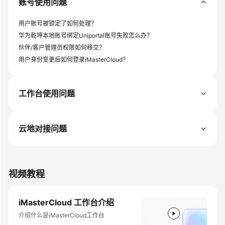
账号使用问题
通
用
参
用户账号被锁定了如何处理？
考
华为乾坤本地账号绑定Uniportal账号失败怎么办？
伙伴/客户管理员权限如何移交？
产
用户身份变更后如何登录iMasterCloud？
品
术
语
工作台使用问题
责
任
云地对接问题
共
担
云
视频教程
服
务
iMasterCloud 工作台介绍
等
级
介绍什么是iMasterCloud工作台