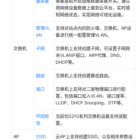
据采集
需要提前开启运维数据采集开关。通过
将网络设备数据上报到
云平台
，实时感
网
知网络状态，实现网络可视化运维。
络
部
管理VL
支持对站点内的防火墙、交换机、AP设
署
AN
备进行统一配置管理VLAN。
交换机
子网
交换机上支持创建子网，可设置子网网
部
关VLANIF接口、ARP代理、DNS、
署
DHCP等。
约
束
路由
交换机上支持创建静态路由。
和
注
接口
交换机上支持对二层物理端口进行配
意
置，包括端口加入VLAN、接口速率、
LLDP、DHCP Snooping、STP等。
部
署
环回检
当前仅S210系列交换机设备支持该配
流
测
置。
程
AP
SSID
云AP上支持创建SSID，以及相关参数设
软