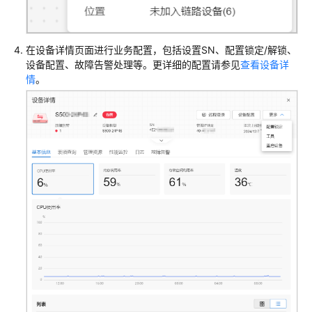
业
务
配
在设备详情页面进行业务配置，包括设置SN、配置锁定/解锁、
置
设备配置、故障告警处理等。更详细的配置请参见
查看设备详
情
。
IPsec
VPN
互
联
SD-
WAN
互
联
Easy-
Branch
分
支
开