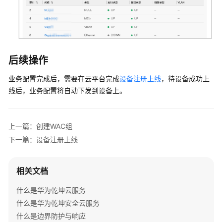
局
准
入
认
后续操作
证
业务配置完成后，需要在
云平台
完成
设备注册上线
，待设备成功上
常
线后，业务配置将自动下发到设备上。
见
问
题
上一篇：创建WAC组
下一篇：设备注册上线
网
络
运
相关文档
维
什么是华为乾坤云服务
MSP
什么是华为乾坤安全云服务
代
什么是边界防护与响应
建