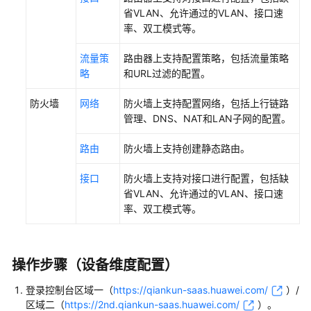
省VLAN、允许通过的VLAN、接口速
介
率、双工模式等。
绍
流量策
路由器上支持配置策略，包括流量策略
创
略
和URL过滤的配置。
建
站
防火墙
网络
防火墙上支持配置网络，包括上行链路
点
管理、DNS、NAT和LAN子网的配置。
添
路由
防火墙上支持创建静态路由。
加
设
接口
防火墙上支持对接口进行配置，包括缺
备/
省VLAN、允许通过的VLAN、接口速
设
率、双工模式等。
备
组
配
操作步骤（设备维度配置）
置
登录
控制台
区域一（
https://qiankun-saas.huawei.com/
）/
网
区域二（
https://2nd.qiankun-saas.huawei.com/
）
。
络