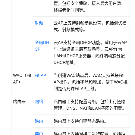
置，包括安全策略、接入最大用户数、
件
终端老化时间等。
安
装
射频
云AP上支持射频参数设置，包括调优模
式、射频模式等。
硬
件
全局DH
云AP支持全局DHCP功能。适用于云AP
安
CP
与上游设备三层互联场景，云AP作为
装
LAN侧DHCP服务器，向终端动态分配
DHCP地址。
网
络
WAC（Fit
Fit AP
当创建WAC站点后，WAC支持关联Fit
手
AP）
AP操作，包括移除和增加，便于WAC控
动
制是否允许Fit AP上线。
开
局
路由器
网络
路由器上支持配置网络，包括上行链路
管理、DNS、NAT和LAN子网的配置。
操
作
路由
路由器上支持创建静态路由。
流
接口
路由器上支持对接口进行配置，包括缺
程