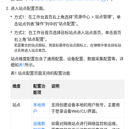
典
型
进入站点配置页面。
配
“资源中心 > 站点管理”
方式1：在工作台首页右上角选择
，单
置
“操作”
“站点配置”
击站点列表
列中的
。
案
例
方式2：在工作台首页选择目标站点进入站点首页，单击首页
“站点配置”
右上角
。
产
若是聚合的站点图标，将鼠标悬停在站点图标上，在弹框中单击目标站
点名称进入站点首页。
品
介
站点维度配置包含了通用配置、设备配置、数据采集配置等，详
绍
细如
表1
所示。
表1
站点配置页面支持的配置功能
服
务
维度
配置功
说明
开
能项
通
站点
本地用
支持创建设备本地的用户账号，主要用
网
户
于登录设备Web/CLI界面。
络
规
运维数
如需对网络站点进行网络监控和运维，
划