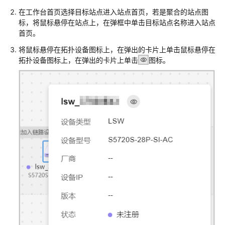
业
在工作台首页选择目标站点进入站点首页，若是聚合的站点图
务
标，将鼠标悬停在站点上，在弹框中单击目标站点名称进入站点
首页。
设
将鼠标悬停在拓扑设备图标上，在弹出的卡片上单击鼠标悬停在
备
拓扑设备图标上，在弹出的卡片上单击
图标。
注
册
上
线
网
络
数
字
地
图
预
配
置