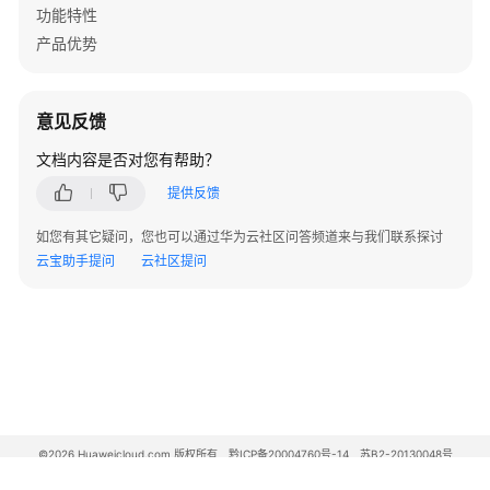
功能特性
代
维
产品优势
API
参
意见反馈
考
文档内容是否对您有帮助？
维
提供反馈
护
宝
如您有其它疑问，您也可以通过华为云社区问答频道来与我们联系探讨
典
云宝助手提问
云社区提问
华
为
乾
坤
解
决
方
©2026 Huaweicloud.com 版权所有
黔ICP备20004760号-14
苏B2-20130048号
A2.B1.B2-20070312
案
增值电信业务经营许可证：B1.B2-20200593 | 代理域名注册服务机构：新网、西数