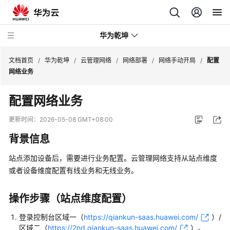
华为乾坤
文档首页
/
华为乾坤
/
云管理网络
/
网络部署
/
网络手动开局
/
配置
网络业务
安
配置网络业务
全
云
更新时间：
2026-05-08 GMT+08:00
服
背景信息
务
站点添加设备后，需要进行业务配置。
云管理网络
支持从站点维度
云
或者设备维度配置有线业务和无线业务。
管
理
网
操作步骤（站点维度配置）
络
登录
控制台
区域一（
https://qiankun-saas.huawei.com/
）/
区域二（
https://2nd.qiankun-saas.huawei.com/
）
。