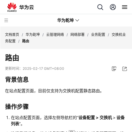
华为乾坤
文档首页
/
华为乾坤
/
云管理网络
/
网络部署
/
业务配置
/
交换机业
务配置
/
路由
安
路由
全
云
更新时间：
2025-02-17 GMT+08:00
服
背景信息
务
在站点配置页面，目前仅支持为交换机配置静态路由。
云
管
理
操作步骤
网
在站点配置页面，选择左侧导航栏的“
设备配置 > 交换机
>
设备
络
列表
”。