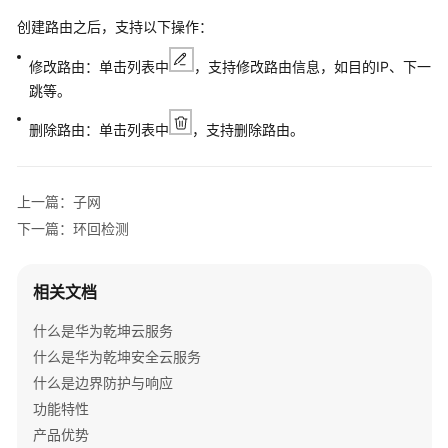
件
创建路由之后，支持以下操作：
安
装
修改路由：单击列表中
，支持修改路由信息，如目的IP、下一
跳等。
硬
删除路由：单击列表中
，支持删除路由。
件
安
装
上一篇：子网
网
下一篇：环回检测
络
手
动
相关文档
开
什么是华为乾坤云服务
局
什么是华为乾坤安全云服务
设
什么是边界防护与响应
备
功能特性
注
产品优势
册