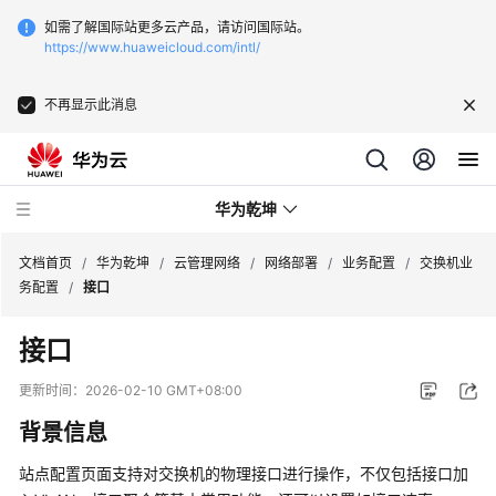
如需了解国际站更多云产品，请访问国际站。
https://www.huaweicloud.com/intl/
不再显示此消息
华为乾坤
文档首页
/
华为乾坤
/
云管理网络
/
网络部署
/
业务配置
/
交换机业
务配置
/
接口
安
接口
全
云
更新时间：
2026-02-10 GMT+08:00
服
背景信息
务
站点配置页面支持对交换机的物理接口进行操作，不仅包括接口加
云