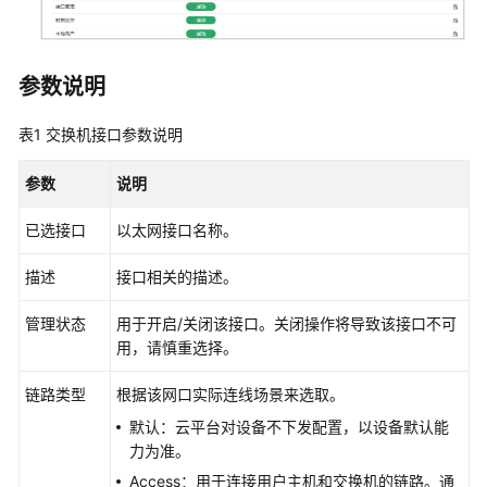
配
置
参数说明
WAC(Fit
AP)
表1
交换机接口参数说明
业
务
参数
说明
配
置
已选接口
以太网接口名称。
IPsec
描述
接口相关的描述。
VPN
互
管理状态
用于开启/关闭该接口。关闭操作将导致该接口不可
联
用，请慎重选择。
SD-
链路类型
根据该网口实际连线场景来选取。
WAN
默认：云平台对设备不下发配置，以设备默认能
互
力为准。
联
Access：用于连接用户主机和交换机的链路。通