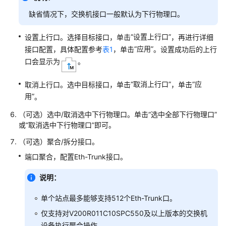
局
缺省情况下，交换机接口一般默认为下行物理口。
设
“设置上行口”
备
设置上行口。选择目标接口，单击
，再进行详细
注
“应用”
接口配置，具体配置参考
表1
，单击
。设置成功后的上行
册
口会显示为
。
上
线
“取消上行口”
“应
取消上行口。选中目标接口，单击
，单击
用”
。
网
（可选）选中/取消选中下行物理口。单击
“选中全部下行物理口”
络
或
“取消选中下行物理口”
即可。
数
字
（可选）聚合/拆分接口。
地
端口聚合，配置Eth-Trunk接口。
图
预
说明：
配
置
单个站点最多能够支持512个Eth-Trunk口。
仅支持对V200R011C10SPC550及以上版本的交换机
业
设备执行聚合操作。