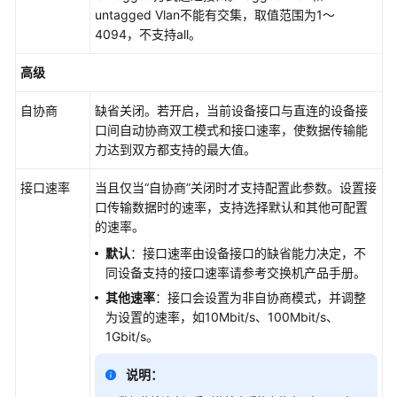
untagged Vlan不能有交集，取值范围为1～
4094，不支持all。
通
用
高级
参
考
自协商
缺省关闭。若开启，当前设备接口与直连的设备接
口间自动协商双工模式和接口速率，使数据传输能
产
力达到双方都支持的最大值。
品
术
接口速率
当且仅当“自协商”关闭时才支持配置此参数。设置接
语
口传输数据时的速率，支持选择默认和其他可配置
的速率。
责
默认
：接口速率由设备接口的缺省能力决定，不
任
同设备支持的接口速率请参考交换机产品手册。
共
其他速率
：接口会设置为非自协商模式，并调整
担
为设置的速率，如10Mbit/s、100Mbit/s、
1Gbit/s。
云
服
说明：
务