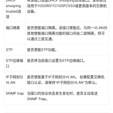
DHCP
将该接口设置DHCP Snooping信任接口。该参数仅
snooping
适用于V200R011C10SPC550或更高版本的交换机
trusted选
设备。
项
端口隔离
是否使能端口隔离。该接口使能后，与同一VLAN内
其他使能端口隔离功能的接口间会二层隔离，但可
以通过三层互通。
STP
是否使能STP功能。
STP边缘端
是否将当前接口设置为STP边缘端口。
口
IP子网划分
是否使能基于IP子网划分VLAN。 如果配置交换机
VLAN
接口认证，请保持“IP子网划分VLAN”为默认。
SNMP trap
当接口的协议状态发生变化时，是否主动发送
SNMP Trap。