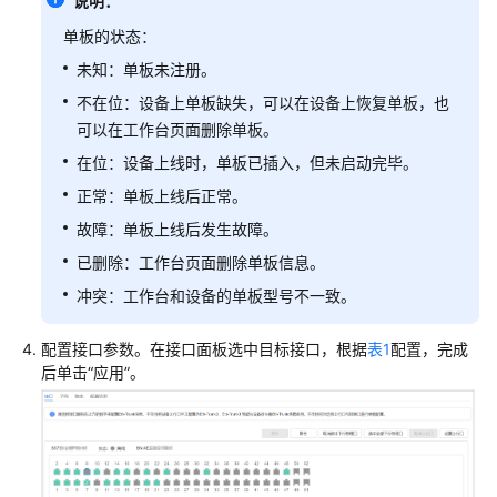
说明：
通
单板的状态：
网
未知：单板未注册。
络
不在位：设备上单板缺失，可以在设备上恢复单板，也
规
可以在工作台页面删除单板。
划
在位：设备上线时，单板已插入，但未启动完毕。
网
正常：单板上线后正常。
络
故障：单板上线后发生故障。
部
署
已删除：工作台页面删除单板信息。
冲突：工作台和设备的单板型号不一致。
部
署
配置接口参数。在接口面板选中目标接口，根据
表1
配置，完成
约
后单击“应用”。
束
和
注
意