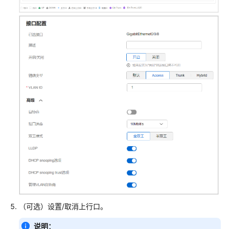
部
署
流
程
软
件
安
装
硬
件
安
装
网
络
手
（可选）设置/取消上行口。
动
开
说明：