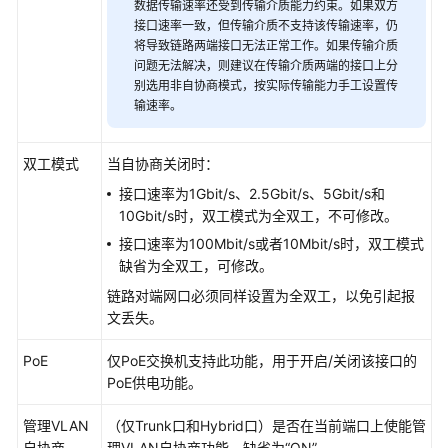
数据传输速率还受到传输介质能力约束。如果双方
等
接口速率一致，但传输介质不支持该传输速率，仍
级
将导致链路两端接口无法正常工作。如果传输介质
协
问题无法解决，则建议在传输介质两端的接口上分
议
别选用非自协商模式，按实际传输能力手工设置传
（SLA）
输速率。
白
双工模式
皮
当自协商关闭时：
书
接口速率为1Gbit/s、2.5Gbit/s、5Gbit/s和
资
10Gbit/s时，双工模式为全双工，不可修改。
源
接口速率为100Mbit/s或者10Mbit/s时，双工模式
缺省为全双工，可修改。
支
链路对端网口必须同样设置为全双工，以免引起报
持
文丢失。
区
域
PoE
仅PoE交换机支持此功能，用于开启/关闭该接口的
PoE供电功能。
系
统
管理VLAN
（仅Trunk口和Hybrid口）是否在当前端口上使能管
权
自协商
理VLAN自协商功能，缺省为“ON”。