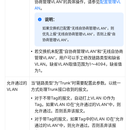
协商管理VLAN”的具体操作，请参见
配置管理VL
坤
AN
。
解
决
说明：
方
如果交换机已配置“无线自协商管理VLAN”，则
案
优先上报“无线自协商管理VLAN”，否则上报“自
协商管理VLAN”。
华
为
若交换机未配置“自协商管理VLAN”和“无线自协商
乾
管理VLAN”，用户可以手工修改链路类型和缺省
坤
VLAN。缺省VLAN取值范围为1～4094，缺省值
APP
为1。
允许通过的
当“链路类型”为“Trunk”时需要配置此参数。以统一
华
VLAN
方式处理Trunk接口收到的报文。
为
乾
对于不带Tag的报文，自动打上VLAN ID作为
坤-
Tag。如果VLAN ID在“允许通过的VLAN”中，则
租
允许通过。否则丢弃该报文。
户
对于带Tag的报文，如果Tag中的VLAN ID在“允许
公
通过的VLAN”中，则允许通过。否则丢弃该报
共