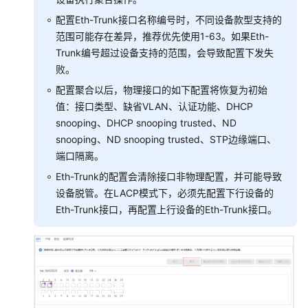
务
配
配置Eth-Trunk接口名称编号时，不同设备款型支持的
置
范围可能存在差异，推荐优先使用1-63。如果Eth-
Trunk编号超过设备支持的范围，会导致配置下发失
站
败。
点
配置聚合以后，物理接口的如下配置将恢复为初始
配
值：接口类型、缺省VLAN、认证功能、DHCP
置
snooping、DHCP snooping trusted、ND
页
snooping、ND snooping trusted、STP边缘端口、
面
概
端口隔离。
述
Eth-Trunk的配置会清除接口非物理配置，并可能导致
设备脱管。在LACP模式下，必须先配置下行设备的
站
Eth-Trunk接口，再配置上行设备的Eth-Trunk接口。
点
通
用
配
置