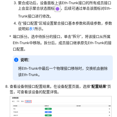
路
聚合成功后，设备面板上该Eth-Trunk接口的所有成员接口
由
上会显示聚合状态图标
，后续可通过单击该图标对Eth-
Trunk接口进行修改。
环
在“接口配置”区域设置聚合接口基本参数和高级参数，参数
回
说明如
表1
所示。
检
测
“拆分”
端口拆分。选中待拆分的接口，单击
，将该接口从所属
Eth-Trunk中移除。拆分后，成员接口继承原先Eth-Trunk的接
路
口配置。
由
器
说明：
业
将Eth-Trunk中最后一个物理接口移除时，交换机会删除
务
该Eth-Trunk。
配
置
查看设备侧接口配置结果。在设备配置页面，选择“
配置结果
”页
签，可查看该设备的配置详情。
防
火
墙
业
务