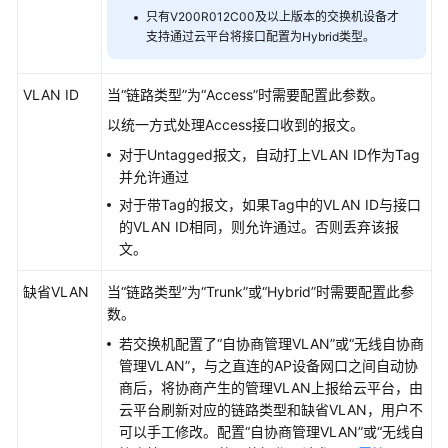
只有V200R012C00及以上版本的交换机设备才
维
支持通过云平台将接口配置为Hybrid类型。
MSP
代
VLAN ID
当“链路类型”为“Access”时需要配置此参数。
建
以统一方式处理Access接口收到的报文。
代
维
对于Untagged报文，自动打上VLAN ID作为Tag
并允许通过
API
对于带Tag的报文，如果Tag中的VLAN ID与接口
参
的VLAN ID相同，则允许通过。否则丢弃该报
考
文。
维
缺省VLAN
当“链路类型”为“Trunk”或“Hybrid”时需要配置此参
护
数。
宝
若交换机配置了“自协商管理VLAN”或“无线自协商
典
管理VLAN”，与之直连的AP设备网口之间自动协
商后，将协商产生的管理VLAN上报给云平台，由
华
云平台刷新对应的链路类型和缺省VLAN，用户不
为
可以手工修改。配置“自协商管理VLAN”或“无线自
乾