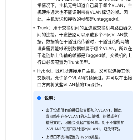
常情况下，主机无需知道自己属于哪个VLAN，主
Easy-
机硬件通常也不能识别带有VLAN标记的帧。因
Branch
此，主机发送和接收的帧都是untagged帧。
分
支
Trunk：用于交换机间的互连或交换机与路由器之
开
间的连接。干道链路可以承载多个不同VLAN数
局
据，数据帧在干道链路传输时，干道链路的两端
设备需要能够识别数据帧属于哪个VLAN，所以在
干道链路上传输的帧都是Tagged帧。交换机的上
准
行口必须配置为Trunk类型。
入
认
Hybrid：既可以连接用户主机，又可以连接其他
证
交换机。允许多个VLAN的帧通过，并可以在出接
口方向将某些VLAN帧的Tag剥掉。
常
见
说明：
问
由于设备所有的接口缺省都加入VLAN1，因此
题
当网络中存在VLAN1的未知单播、组播或者广
播报文时，可能会引起广播风暴。对于不需要加
网
入VLAN1的接口及时退出VLAN1，避免环路。
络
上行口不支持配置为Hybrid类型。
运