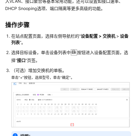
入VLAN、接口聚合等基本常用功能，还可以设置如接口速率、
管
DHCP Snooping选项、端口隔离等更多高级的功能。
理
网
络
操作步骤
在站点配置页面，选择左侧导航栏的“
设备配置 > 交换机
>
设备
典
列表
”。
型
配
选择目标设备，单击设备列表中
按钮进入设备配置页面，选
置
择“
接口
”页签。
案
（可选）增加交换机的单板。
例
单击“+”按钮，选择型号，单击“确定”。
产
品
介
绍
服
务
开