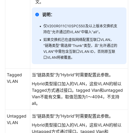
文。
操
作
说明：
华
仅V200R011C10SPC550及以上版本交换机支
为
持在“允许通过的VLAN”中输入“all”。
乾
如果交换机已在虚拟网络配置互联口VLAN，
坤-
“链路类型”需选择“Trunk”类型，且“允许通过的
MSP
VLAN”中需包含互联口VLAN ID，否则原互联
操
口VLAN将被覆盖。
作
Tagged
当“链路类型”为“Hybrid”时需要配置此参数。
更
VLAN
Hybrid类型接口加入的VLAN，这些VLAN的帧以
多
Tagged方式通过接口。tagged Vlan和untagged
文
Vlan不能有交集，取值范围为1～4094，不支持
档
all。
文
Untagged
当“链路类型”为“Hybrid”时需要配置此参数。
档
VLAN
下
Hybrid类型接口加入的VLAN，这些VLAN的帧以
载
Untagged方式通过接口。tagged Vlan和