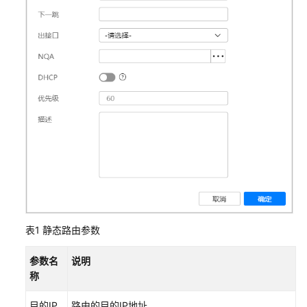
通
网
络
规
划
网
络
部
署
部
署
约
表1
静态路由参数
束
和
参数名
说明
注
称
意
目的IP
路由的目的IP地址。