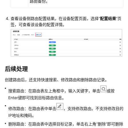
路由备份。
局
设
查看设备侧路由配置结果。在设备配置页面，选择“
配置结果
”页
备
签，可查看该设备的配置详情。
注
册
上
线
网
络
后续处理
数
字
创建路由后，还支持快速搜索、修改路由和删除路由记录。
地
图
搜索路由：在路由表左上角框中，输入关键字，单击
或按
预
Enter键即可找到目标路由信息。
配
修改路由：在路由表中单击
，支持修改路由。不支持修改目的
置
IP地址和掩码。
业
删除路由：在路由表中选择目标记录，单击右上角
“删除”
即可删除