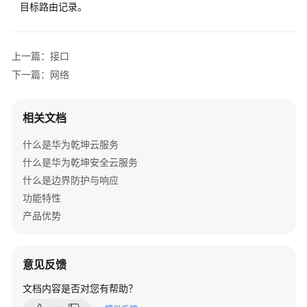
务
目标路由记录。
配
置
上一篇：接口
站
下一篇：网络
点
配
置
相关文档
页
面
什么是华为乾坤云服务
概
什么是华为乾坤安全云服务
述
什么是边界防护与响应
功能特性
站
产品优势
点
通
用
配
意见反馈
置
文档内容是否对您有帮助？