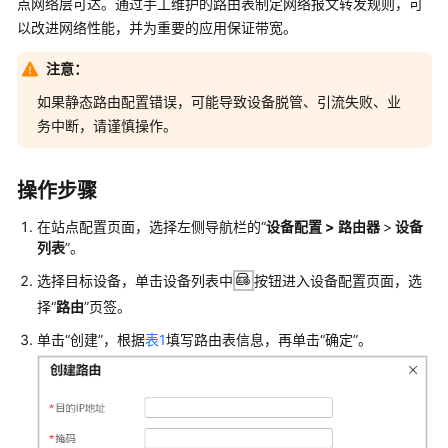
点网络层可达。通过手工维护的路由表制定网络报文转发规则，可
管
以改进网络性能，并为重要的应用保证带宽。
理
网
注意：
络
如果静态路由配置错误，可能导致设备脱管、引流失败、业
典
务中断，请谨慎操作。
型
配
操作步骤
置
案
在站点配置页面，选择左侧导航栏的“
设备配置 > 路由器
>
设备
例
列表
”。
产
选择目标设备，单击设备列表中
按钮进入设备配置页面，选
品
择“
路由
”页签。
介
单击
“创建”
，根据
表1
填写路由表信息，再单击
“确定”
。
绍
服
务
开