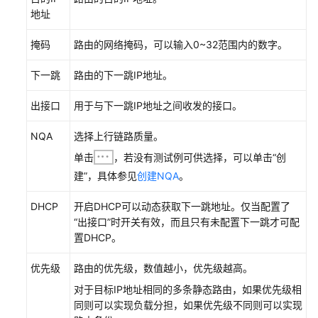
部
地址
署
流
掩码
路由的网络掩码，可以输入0~32范围内的数字。
程
下一跳
路由的下一跳IP地址。
软
件
出接口
用于与下一跳IP地址之间收发的接口。
安
装
NQA
选择上行链路质量。
单击
，若没有测试例可供选择，可以单击“创
硬
建”，具体参见
创建NQA
。
件
安
DHCP
开启DHCP可以动态获取下一跳地址。仅当配置了
装
“出接口”时开关有效，而且只有未配置下一跳才可配
置DHCP。
网
络
优先级
路由的优先级，数值越小，优先级越高。
手
对于目标IP地址相同的多条静态路由，如果优先级相
动
同则可以实现负载分担，如果优先级不同则可以实现
开