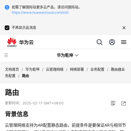
如需了解国际站更多云产品，请访问国际站。
https://www.huaweicloud.com/intl/
不再显示此消息
华为乾坤
文档首页
/
华为乾坤
/
云管理网络
/
网络部署
/
业务配置
/
路由器业
务配置
/
路由
安
路由
全
云
更新时间：
2025-02-17 GMT+08:00
服
背景信息
务
云管理网络
支持为AR配置静态路由，前提条件是要保证AR与相邻节
云