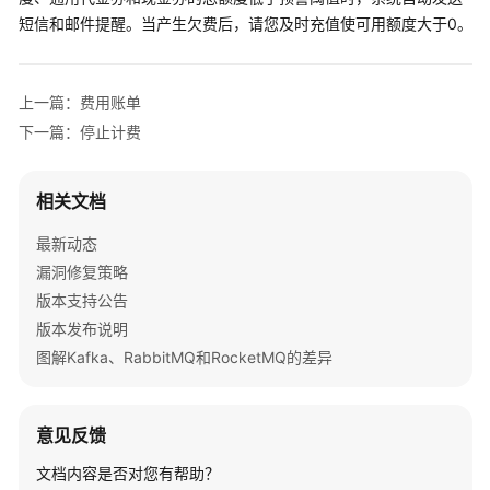
单
短信和邮件提醒。当产生欠费后，请您及时充值使可用额度大于0。
欠
费
说
上一篇：费用账单
明
下一篇：停止计费
停
止
相关文档
计
最新动态
费
漏洞修复策略
成
版本支持公告
本
版本发布说明
管
图解Kafka、RabbitMQ和RocketMQ的差异
理
快
意见反馈
速
入
文档内容是否对您有帮助？