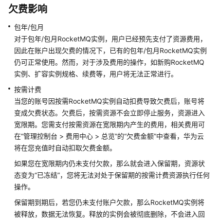
介
欠费影响
绍
包年/包月
计
对于包年/包月RocketMQ实例，用户已经预先支付了资源费用，
费
因此在账户出现欠费的情况下，已有的包年/包月RocketMQ实例
说
仍可正常使用。然而，对于涉及费用的操作，如新购RocketMQ
明
实例、扩容实例规格、续费等，用户将无法正常进行。
计
按需计费
费
当您的账号因按需RocketMQ实例自动扣费导致欠费后，账号将
概
变成欠费状态。欠费后，按需资源不会立即停止服务，资源进入
述
宽限期。您需支付按需资源在宽限期内产生的费用，相关费用可
在“管理控制台 > 费用中心 > 总览”的“欠费金额”中查看，华为云
计
将在您充值时自动扣取欠费金额。
费
如果您在宽限期内仍未支付欠款，那么就会进入保留期，资源状
模
态变为“已冻结”，您将无法对处于保留期的按需计费资源执行任何
式
操作。
计
保留期到期后，若您仍未支付账户欠款，那么RocketMQ实例将
费
被释放，数据无法恢复。释放的实例会被彻底删除，不会进入回