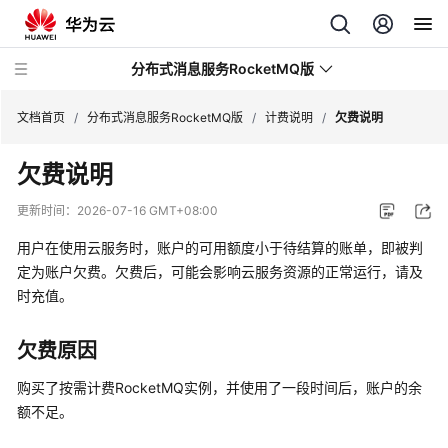
分布式消息服务RocketMQ版
文档首页
/
分布式消息服务RocketMQ版
/
计费说明
/
欠费说明
欠费说明
最
新
更新时间：
2026-07-16 GMT+08:00
动
态
用户在使用云服务时，账户的可用额度小于待结算的账单，即被判
定为账户欠费。欠费后，可能会影响云服务资源的正常运行，请及
服
时充值。
务
公
欠费原因
告
购买了按需计费RocketMQ实例，并使用了一段时间后，账户的余
产
额不足。
品