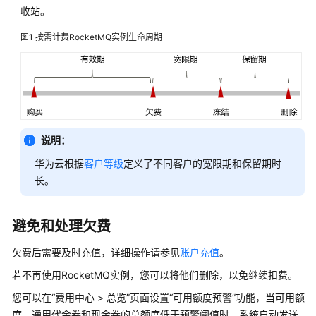
项
收站。
计
图1
按需计费RocketMQ实例生命周期
费
样
例
变
更
说明：
计
费
华为云根据
客户等级
定义了不同客户的宽限期和保留期时
模
长。
式
续
避免和处理欠费
费
欠费后需要及时充值，详细操作请参见
账户充值
。
费
若不再使用RocketMQ实例，您可以将他们删除，以免继续扣费。
用
您可以在“费用中心 > 总览”页面设置“可用额度预警”功能，当可用额
账
度、通用代金券和现金券的总额度低于预警阈值时，系统自动发送