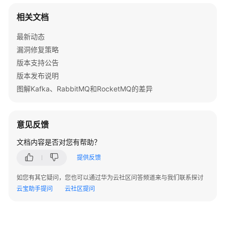
门
相关文档
用
户
最新动态
指
漏洞修复策略
南
版本支持公告
版本发布说明
最
图解Kafka、RabbitMQ和RocketMQ的差异
佳
实
践
意见反馈
开
文档内容是否对您有帮助？
发
提供反馈
指
南
如您有其它疑问，您也可以通过华为云社区问答频道来与我们联系探讨
云宝助手提问
云社区提问
API
参
考