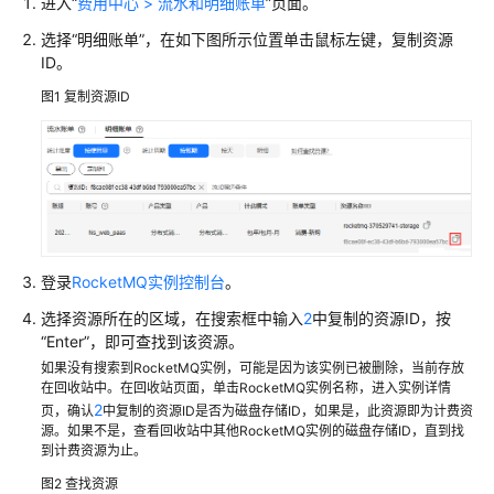
项
进入“
费用中心 > 流水和明细账单
”页面。
选择“明细账单”，在如下图所示位置单击鼠标左键，复制资源
计
ID。
费
图1
复制资源ID
样
例
变
更
计
费
模
登录
RocketMQ实例控制台
。
式
选择资源所在的区域，在搜索框中输入
2
中复制的资源ID，按
“Enter”，即可查找到该资源。
续
如果没有搜索到RocketMQ实例，可能是因为该实例已被删除，当前存放
费
在回收站中。在回收站页面，单击RocketMQ实例名称，进入实例详情
2
页，确认
中复制的资源ID是否为磁盘存储ID，如果是，此资源即为计费资
费
源。如果不是，查看回收站中其他RocketMQ实例的磁盘存储ID，直到找
用
到计费资源为止。
账
图2
查找资源