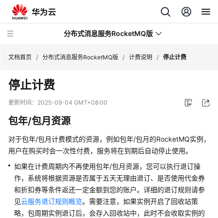
分布式消息服务RocketMQ版
文档首页
/
分布式消息服务RocketMQ版
/
计费说明
/
停止计费
停止计费
最
新
更新时间：
2025-09-04 GMT+08:00
动
包年/包月资源
态
对于包年/包月计费模式的资源，例如包年/包月的RocketMQ实例，
服
用户在购买时会一次性付费，服务将在到期后自动停止使用。
务
公
如果在计费周期内不再使用包年/包月资源，您可以执行退订操
告
作，系统将根据资源是否属于五天无理由退订、是否使用代金券
和折扣券等条件返还一定金额到您的账户。详细的退订规则请参
产
见
云服务退订规则概览
。需要注意，如果实例开启了回收站策
品
略，包周期实例退订后，会存入回收站中，此时不会收取实例的