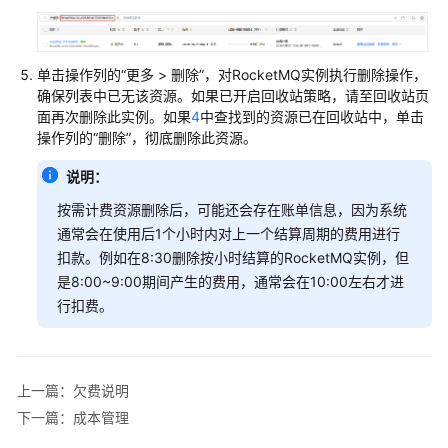
单
欠
费
单击操作列的“更多 > 删除”，对RocketMQ实例执行删除操作，
说
确保列表中已无该资源。如果已开启回收站策略，请至回收站页
明
面再次删除此实例。如果
4
中查找到的资源已在回收站中，单击
操作列的“删除”，彻底删除此资源。
停
说明：
止
计
按需计费资源删除后，可能还会存在账单信息，因为系统
费
通常会在使用后1个小时内对上一个结算周期的费用进行
扣款。例如在8:30删除按小时结算的RocketMQ实例，但
成
是8:00~9:00期间产生的费用，通常会在10:00左右才进
本
行扣费。
管
理
快
上一篇：欠费说明
速
下一篇：成本管理
入