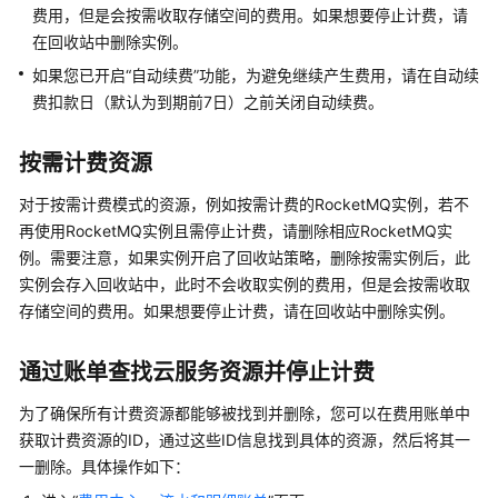
介
费用，但是会按需收取存储空间的费用。如果想要停止计费，请
绍
在回收站中删除实例。
如果您已开启“自动续费”功能，为避免继续产生费用，请在自动续
计
费
费扣款日（默认为到期前7日）之前关闭自动续费。
说
明
按需计费资源
计
对于按需计费模式的资源，例如按需计费的RocketMQ实例，若不
费
再使用RocketMQ实例且需停止计费，请删除相应RocketMQ实
概
例。需要注意，如果实例开启了回收站策略，删除按需实例后，此
述
实例会存入回收站中，此时不会收取实例的费用，但是会按需收取
存储空间的费用。如果想要停止计费，请在回收站中删除实例。
计
费
通过账单查找云服务资源并停止计费
模
式
为了确保所有计费资源都能够被找到并删除，您可以在费用账单中
获取计费资源的ID，通过这些ID信息找到具体的资源，然后将其一
计
一删除。具体操作如下：
费